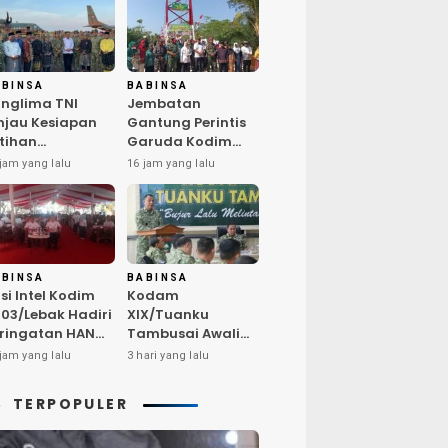
ABINSA
BABINSA
nglima TNI
Jembatan
njau Kesiapan
Gantung Perintis
tihan
Garuda Kodim
rintegrasi TNI
0603/Lebak Resmi
jam yang lalu
16 jam yang lalu
26 di Dabo
Diresmikan,
ngkep
Permudah Akses
Warga Desa
Wanasalam
ABINSA
BABINSA
si Intel Kodim
Kodam
03/Lebak Hadiri
XIX/Tuanku
ringatan HAN
Tambusai Awali
26, Tegaskan
Audit Kinerja Itjen
jam yang lalu
3 hari yang lalu
ukungan
TNI Periode III TA
ptakan
2026
TERPOPULER
ngkungan
amah Anak