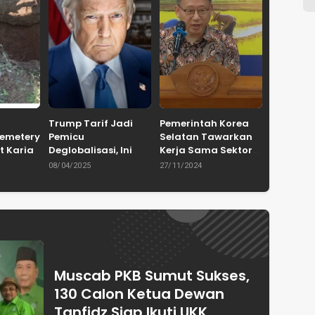
Trump Tarif Jadi
Pemerintah Korea
Cemetery
Pemicu
Selatan Tawarkan
t Karian
Deglobalisasi, Ini
Kerja Sama Sektor
in
Ulasan Tajam dari
Pertanian untuk
08/04/2025
27/11/2024
en
Dewan Pakar
Capai Swasembada
ASPRINDO
Pangan Indonesia
Muscab PKB Sumut Sukses,
130 Calon Ketua Dewan
Tanfidz Siap Ikuti UKK