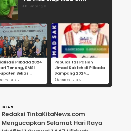
4 bulan yang lalu
ialisasi Pilkada 2024
Popularitas Paslon
Hari Tenang, SMSI
Jimad Sakteh di Pilkada
upaten Bekasi
Sampang 2024
ong Angka
Didorong Kebijakan
hun yang lalu
2 tahun yang lalu
tisipasi Masyarakat
Populis dan Dukungan
Ulama
IKLAN
Redaksi TintaKitaNews.com
Mengucapkan Selamat Hari Raya