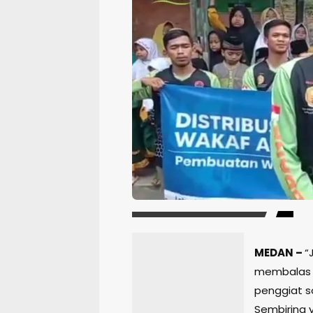
MEDAN –
“
membalas k
penggiat s
Sembiring