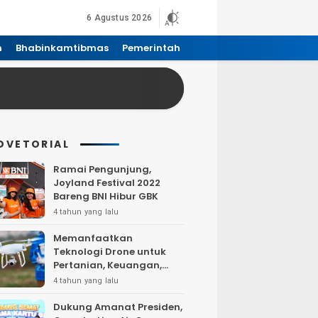
6 Agustus 2026
n
Bhabinkamtibmas
Pemerintah
DVETORIAL
Ramai Pengunjung,
Joyland Festival 2022
Bareng BNI Hibur GBK
4 tahun yang lalu
Memanfaatkan
Teknologi Drone untuk
Pertanian, Keuangan,
Pertambangan, Real
4 tahun yang lalu
Estate, dan
Telekomunikasi.
Dukung Amanat Presiden,