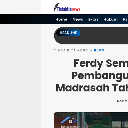
Tinta kita News
Informasi Terkini
Home
News
Ekbis
Hukum
Kr
HEADLINE
TINTA KITA NEWS
NEWS
Ferdy Sem
Pembangun
Madrasah Tah
Reda