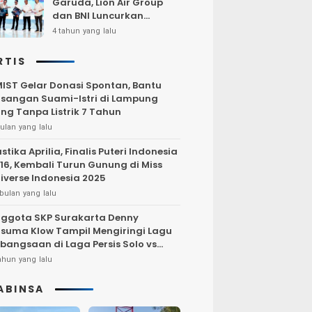
Garuda, Lion Air Group
dan BNI Luncurkan
Program Terbang Hemat
4 tahun yang lalu
Bersama BNI 2022
RTIS
IST Gelar Donasi Spontan, Bantu
sangan Suami-Istri di Lampung
ng Tanpa Listrik 7 Tahun
ulan yang lalu
stika Aprilia, Finalis Puteri Indonesia
16, Kembali Turun Gunung di Miss
iverse Indonesia 2025
bulan yang lalu
ggota SKP Surakarta Denny
suma Klow Tampil Mengiringi Lagu
bangsaan di Laga Persis Solo vs
rsija Jakarta
ahun yang lalu
ABINSA