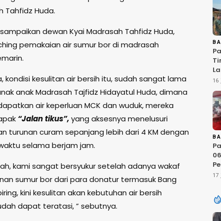
h Tahfidz Huda.
isampaikan dewan Kyai Madrasah Tahfidz Huda,
nching pemakaian air sumur bor di madrasah
B
Pa
emarin.
Ti
La
 kondisi kesulitan air bersih itu, sudah sangat lama
Te
16 
20
anak anak Madrasah Tajfidz Hidayatul Huda, dimana
Si
apatkan air keperluan MCK dan wuduk, mereka
apak
“Jalan
tikus”,
yang aksesnya menelusuri
an turunan curam sepanjang lebih dari 4 KM dengan
B
aktu selama berjam jam.
Pa
06
Pe
llah, kami sangat bersyukur setelah adanya wakaf
20
17 
n sumur bor dari para donatur termasuk Bang
D
ring, kini kesulitan akan kebutuhan air bersih
Ci
Li
udah dapat teratasi, ” sebutnya.
R