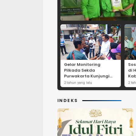
Gelar Monitoring
Sos
Pilkada Sekda
di 
Purwakarta Kunjungi
Kab
Beberapa TPS Yang Ada
Dor
2 tahun yang lalu
2 ta
Di Purwakarta
Par
INDEKS