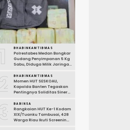
1
BHABINKAMTIBMAS
Polrestabes Medan Bongkar
Gudang Penyimpanan 5 Kg
Sabu, Diduga Milik Jaringan
Lintas Negara Tiga Negara
2
BHABINKAMTIBMAS
Momen HUT SESKOAU,
Kapolda Banten Tegaskan
Pentingnya Soliditas Sinergi
Polri-TNI
3
BABINSA
Rangkaian HUT Ke-1 Kodam
XIX/Tuanku Tambusai, 428
Warga Riau Ikuti Screening
Kesehatan Gratis