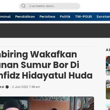
iminal
Pendidikan
Peristiwa
Politik
TNI-POLRI
Sorota
A
biring Wakafkan
an Sumur Bor Di
fidz Hidayatul Huda
ksi
2 Juni 2022 7:48 am