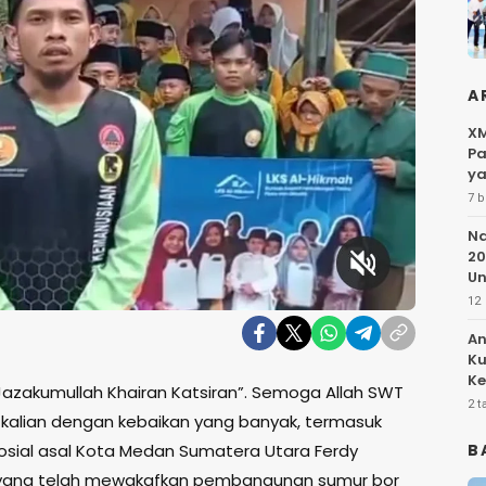
A
XM
Pa
ya
7 b
Na
20
Un
12 
An
Ku
Ke
Jazakumullah Khairan Katsiran”. Semoga Allah SWT
Pe
2 t
alian dengan kebaikan yang banyak, termasuk
osial asal Kota Medan Sumatera Utara Ferdy
B
 yang telah mewakafkan pembangunan sumur bor