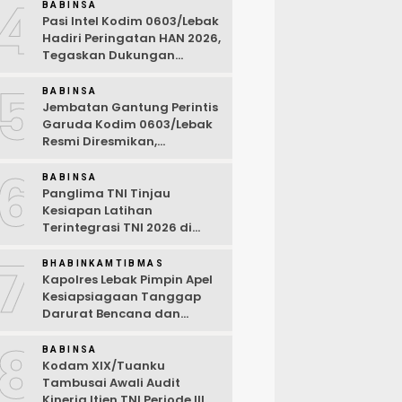
4
BABINSA
Pasi Intel Kodim 0603/Lebak
Hadiri Peringatan HAN 2026,
Tegaskan Dukungan
Ciptakan Lingkungan
5
Ramah Anak
BABINSA
Jembatan Gantung Perintis
Garuda Kodim 0603/Lebak
Resmi Diresmikan,
Permudah Akses Warga
6
Desa Wanasalam
BABINSA
Panglima TNI Tinjau
Kesiapan Latihan
Terintegrasi TNI 2026 di
Dabo Singkep
7
BHABINKAMTIBMAS
Kapolres Lebak Pimpin Apel
Kesiapsiagaan Tanggap
Darurat Bencana dan
Karhutla Tahun 2026
8
BABINSA
Kodam XIX/Tuanku
Tambusai Awali Audit
Kinerja Itjen TNI Periode III