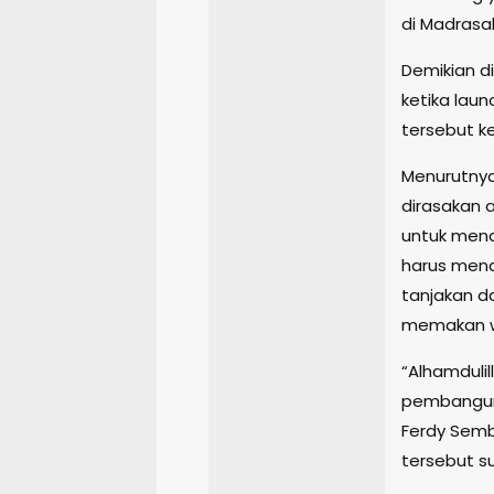
di Madrasa
Demikian d
ketika lau
tersebut k
Menurutnya,
dirasakan 
untuk mend
harus men
tanjakan d
memakan w
“Alhamduli
pembanguna
Ferdy Sembi
tersebut s