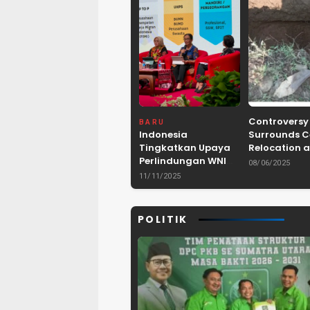
Controversy
BARU
Indonesia
Surrounds 
Tingkatkan Upaya
Relocation a
Perlindungan WNI
Dam Project 
08/06/2025
dan Pemberantasan
Lebak, Bant
11/11/2025
TPPO di Asia
Tenggara
POLITIK