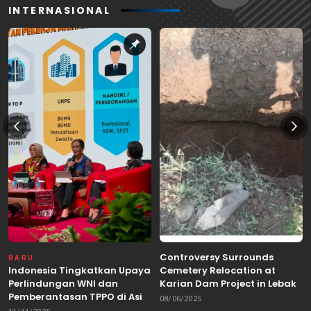
INTERNASIONAL
Controversy Surrounds
BARU
Indonesia Tingkatkan Upaya
Cemetery Relocation at
Perlindungan WNI dan
Karian Dam Project in Lebak,
Pemberantasan TPPO di Asia
Banten
08/06/2025
Tenggara