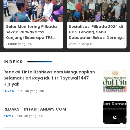
Gelar Monitoring Pilkada
Sosialisasi Pilkada 2024 di
Sekda Purwakarta
Hari Tenang, SMSI
Kunjungi Beberapa TPS
Kabupaten Bekasi Dorong
Yang Ada Di Purwakarta
Angka Partisipasi
2 tahun yang lalu
2 tahun yang lalu
Masyarakat
INDEKS
Redaksi TintaKitaNews.com Mengucapkan
Selamat Hari Raya Idulfitri 1 Syawal 1447
Hijriyah
5 bulan yang lalu
IKLAN
REDAKSI TINTAKITANEWS.COM
6 bulan yang lalu
NEWS