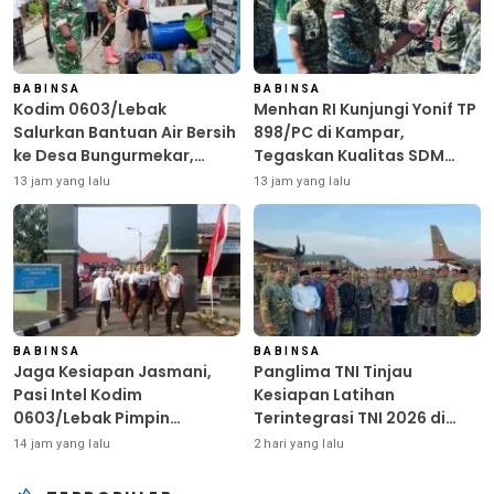
BABINSA
BABINSA
Kodim 0603/Lebak
Menhan RI Kunjungi Yonif TP
Salurkan Bantuan Air Bersih
898/PC di Kampar,
ke Desa Bungurmekar,
Tegaskan Kualitas SDM
Ringankan Beban Warga
Kunci Kekuatan TNI
13 jam yang lalu
13 jam yang lalu
Terdampak Kemarau
BABINSA
BABINSA
Jaga Kesiapan Jasmani,
Panglima TNI Tinjau
Pasi Intel Kodim
Kesiapan Latihan
0603/Lebak Pimpin
Terintegrasi TNI 2026 di
Pembinaan Fisik Rutin
Dabo Singkep
14 jam yang lalu
2 hari yang lalu