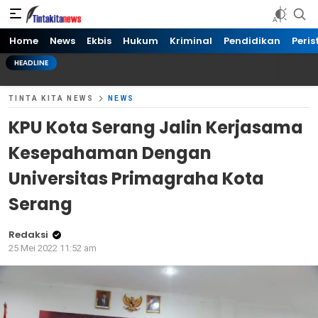
Tinta kita News
Informasi Terkini
Home
News
Ekbis
Hukum
Kriminal
Pendidikan
Peris
HEADLINE
TINTA KITA NEWS
NEWS
KPU Kota Serang Jalin Kerjasama
Kesepahaman Dengan
Universitas Primagraha Kota
Serang
Redaksi
25 Mei 2022 11:52 am