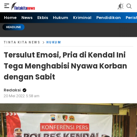
Tinta kita News
Informasi Terkini
Home
News
Ekbis
Hukum
Kriminal
Pendidikan
Peris
HEADLINE
TINTA KITA NEWS
HUKUM
Tersulut Emosi, Pria di Kendal Ini
Tega Menghabisi Nyawa Korban
dengan Sabit
Redaksi
20 Mei 2022 5:58 am