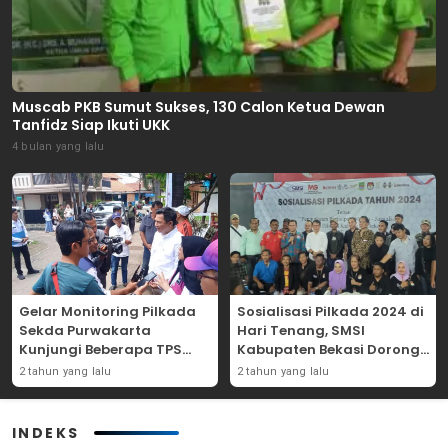
Muscab PKB Sumut Sukses, 130 Calon Ketua Dewan
Tanfidz Siap Ikuti UKK
4 bulan yang lalu
Gelar Monitoring Pilkada
Sosialisasi Pilkada 2024 di
Sekda Purwakarta
Hari Tenang, SMSI
Kunjungi Beberapa TPS
Kabupaten Bekasi Dorong
Yang Ada Di Purwakarta
Angka Partisipasi
2 tahun yang lalu
2 tahun yang lalu
Masyarakat
INDEKS