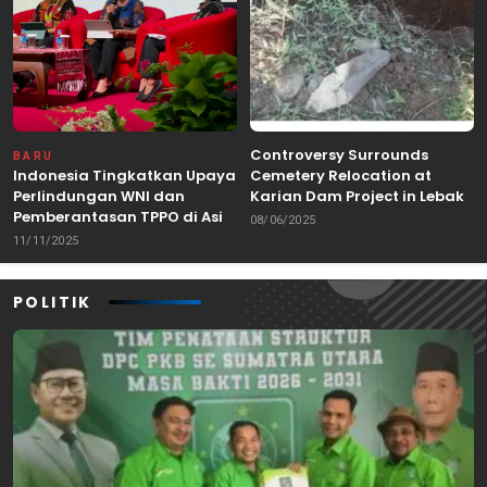
Controversy Surrounds
BARU
Indonesia Tingkatkan Upaya
Cemetery Relocation at
Perlindungan WNI dan
Karian Dam Project in Lebak,
Pemberantasan TPPO di Asia
Banten
08/06/2025
Tenggara
11/11/2025
POLITIK