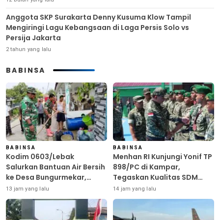
Anggota SKP Surakarta Denny Kusuma Klow Tampil
Mengiringi Lagu Kebangsaan di Laga Persis Solo vs
Persija Jakarta
2 tahun yang lalu
BABINSA
BABINSA
BABINSA
Kodim 0603/Lebak
Menhan RI Kunjungi Yonif TP
Salurkan Bantuan Air Bersih
898/PC di Kampar,
ke Desa Bungurmekar,
Tegaskan Kualitas SDM
Ringankan Beban Warga
Kunci Kekuatan TNI
13 jam yang lalu
14 jam yang lalu
Terdampak Kemarau