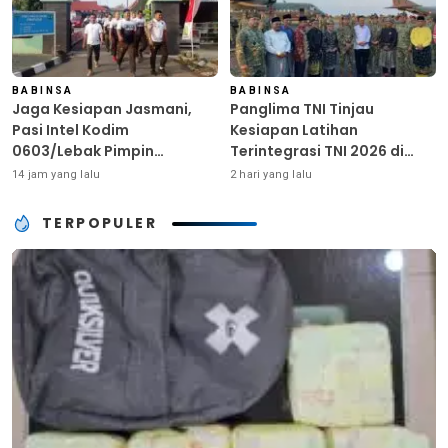
BABINSA
BABINSA
Jaga Kesiapan Jasmani,
Panglima TNI Tinjau
Pasi Intel Kodim
Kesiapan Latihan
0603/Lebak Pimpin
Terintegrasi TNI 2026 di
Pembinaan Fisik Rutin
Dabo Singkep
14 jam yang lalu
2 hari yang lalu
TERPOPULER