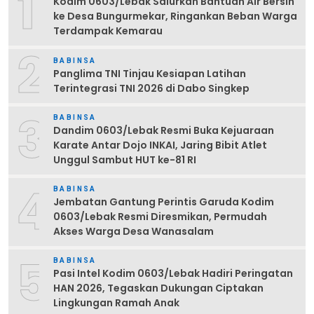
1
Kodim 0603/Lebak Salurkan Bantuan Air Bersih
ke Desa Bungurmekar, Ringankan Beban Warga
Terdampak Kemarau
2
BABINSA
Panglima TNI Tinjau Kesiapan Latihan
Terintegrasi TNI 2026 di Dabo Singkep
3
BABINSA
Dandim 0603/Lebak Resmi Buka Kejuaraan
Karate Antar Dojo INKAI, Jaring Bibit Atlet
Unggul Sambut HUT ke-81 RI
4
BABINSA
Jembatan Gantung Perintis Garuda Kodim
0603/Lebak Resmi Diresmikan, Permudah
Akses Warga Desa Wanasalam
5
BABINSA
Pasi Intel Kodim 0603/Lebak Hadiri Peringatan
HAN 2026, Tegaskan Dukungan Ciptakan
Lingkungan Ramah Anak