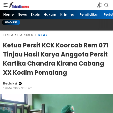
Tinta kita News
Informasi Terkini
Home
News
Ekbis
Hukum
Kriminal
Pendidikan
Peris
HEADLINE
TINTA KITA NEWS
NEWS
Ketua Persit KCK Koorcab Rem 071
Tinjau Hasil Karya Anggota Persit
Kartika Chandra Kirana Cabang
XX Kodim Pemalang
Redaksi
19 Mei 2022 9:30 am