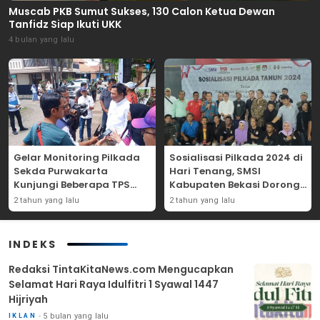
Muscab PKB Sumut Sukses, 130 Calon Ketua Dewan
Tanfidz Siap Ikuti UKK
4 bulan yang lalu
Gelar Monitoring Pilkada
Sosialisasi Pilkada 2024 di
Sekda Purwakarta
Hari Tenang, SMSI
Kunjungi Beberapa TPS
Kabupaten Bekasi Dorong
Yang Ada Di Purwakarta
Angka Partisipasi
2 tahun yang lalu
2 tahun yang lalu
Masyarakat
INDEKS
Redaksi TintaKitaNews.com Mengucapkan
Selamat Hari Raya Idulfitri 1 Syawal 1447
Hijriyah
5 bulan yang lalu
IKLAN