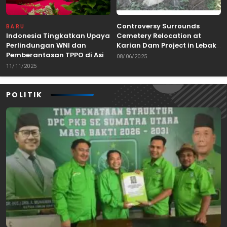
Controversy Surrounds
BARU
Indonesia Tingkatkan Upaya
Cemetery Relocation at
Perlindungan WNI dan
Karian Dam Project in Lebak,
Pemberantasan TPPO di Asia
Banten
08/06/2025
Tenggara
11/11/2025
POLITIK