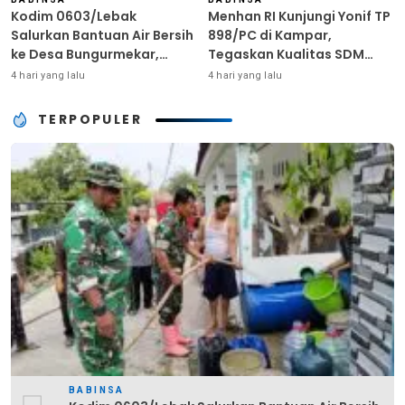
Kodim 0603/Lebak
Menhan RI Kunjungi Yonif TP
Salurkan Bantuan Air Bersih
898/PC di Kampar,
ke Desa Bungurmekar,
Tegaskan Kualitas SDM
Ringankan Beban Warga
Kunci Kekuatan TNI
4 hari yang lalu
4 hari yang lalu
Terdampak Kemarau
TERPOPULER
BABINSA