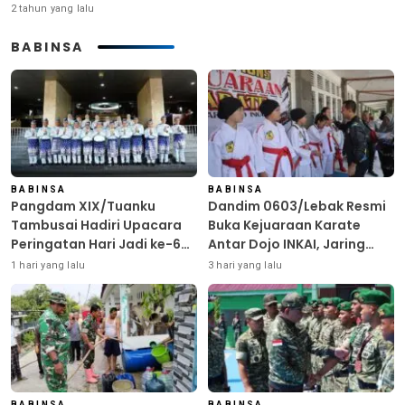
2 tahun yang lalu
BABINSA
BABINSA
BABINSA
Pangdam XIX/Tuanku
Dandim 0603/Lebak Resmi
Tambusai Hadiri Upacara
Buka Kejuaraan Karate
Peringatan Hari Jadi ke-69
Antar Dojo INKAI, Jaring
Provinsi Riau
Bibit Atlet Unggul Sambut
1 hari yang lalu
3 hari yang lalu
HUT ke-81 RI
BABINSA
BABINSA