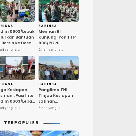
ABINSA
BABINSA
dim 0603/Lebak
Menhan RI
lurkan Bantuan
Kunjungi Yonif TP
r Bersih ke Desa
898/PC di
ngurmekar,
Kampar,
ari yang lalu
2 hari yang lalu
ngankan Beban
Tegaskan
arga
Kualitas SDM
erdampak
Kunci Kekuatan
emarau
TNI
ABINSA
BABINSA
ga Kesiapan
Panglima TNI
smani, Pasi Intel
Tinjau Kesiapan
dim 0603/Lebak
Latihan
mpin Pembinaan
Terintegrasi TNI
ari yang lalu
3 hari yang lalu
sik Rutin
2026 di Dabo
Singkep
TERPOPULER