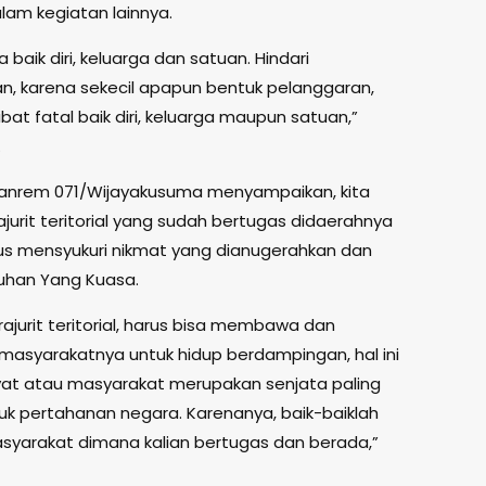
am kegiatan lainnya.
baik diri, keluarga dan satuan. Hindari
n, karena sekecil apapun bentuk pelanggaran,
bat fatal baik diri, keluarga maupun satuan,”
.
n, Danrem 071/Wijayakusuma menyampaikan, kita
jurit teritorial yang sudah bertugas didaerahnya
arus mensyukuri nikmat yang dianugerahkan dan
Tuhan Yang Kuasa.
ajurit teritorial, harus bisa membawa dan
masyarakatnya untuk hidup berdampingan, hal ini
yat atau masyarakat merupakan senjata paling
k pertahanan negara. Karenanya, baik-baiklah
yarakat dimana kalian bertugas dan berada,”