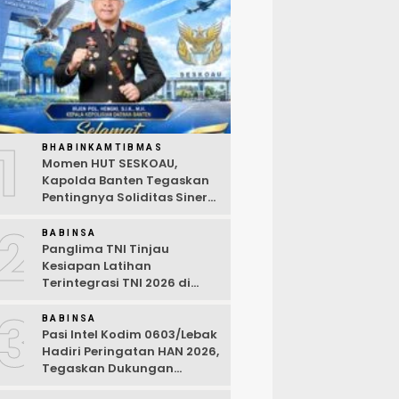
1
BHABINKAMTIBMAS
Momen HUT SESKOAU,
Kapolda Banten Tegaskan
Pentingnya Soliditas Sinergi
Polri-TNI
2
BABINSA
Panglima TNI Tinjau
Kesiapan Latihan
Terintegrasi TNI 2026 di
Dabo Singkep
3
BABINSA
Pasi Intel Kodim 0603/Lebak
Hadiri Peringatan HAN 2026,
Tegaskan Dukungan
Ciptakan Lingkungan