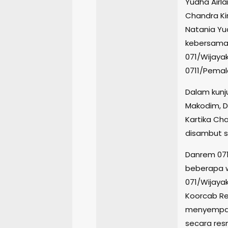
Yudha Airla
Chandra Ki
Natania Yud
kebersamaa
071/Wijaya
0711/Pemala
Dalam kunj
Makodim, D
Kartika Ch
disambut s
Danrem 071
beberapa 
071/Wijaya
Koorcab Re
menyempatk
secara res