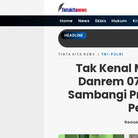
Tinta kita News
Informasi Terkini
Home
News
Ekbis
Hukum
Kr
HEADLINE
TINTA KITA NEWS
TNI-POLRI
Tak Kenal
Danrem 0
Sambangi Pr
P
Redak