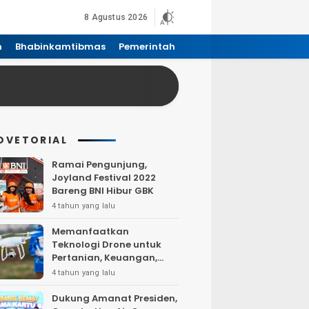
8 Agustus 2026
n
Bhabinkamtibmas
Pemerintah
DVETORIAL
Ramai Pengunjung,
Joyland Festival 2022
Bareng BNI Hibur GBK
4 tahun yang lalu
Memanfaatkan
Teknologi Drone untuk
Pertanian, Keuangan,
Pertambangan, Real
4 tahun yang lalu
Estate, dan
Telekomunikasi.
Dukung Amanat Presiden,