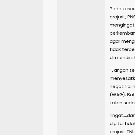
Pada kese
prajurit, 
mengingatka
perkembang
agar mengg
tidak terp
diri sendiri
“Jangan te
menyesatka
negatif di 
(WAG). Baha
kalian suda
“Ingat….dan
digital tida
prajurit TNI