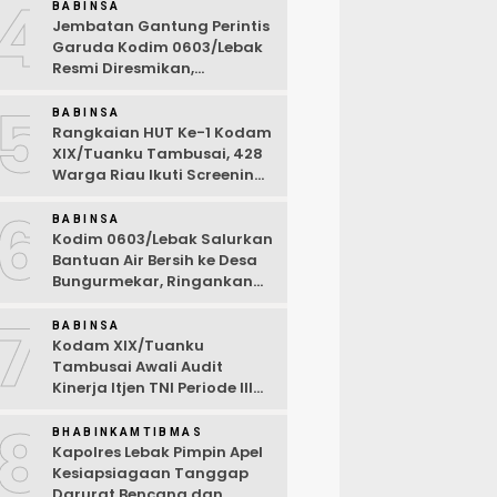
4
Ramah Anak
BABINSA
Jembatan Gantung Perintis
Garuda Kodim 0603/Lebak
Resmi Diresmikan,
Permudah Akses Warga
5
Desa Wanasalam
BABINSA
Rangkaian HUT Ke-1 Kodam
XIX/Tuanku Tambusai, 428
Warga Riau Ikuti Screening
Kesehatan Gratis
6
BABINSA
Kodim 0603/Lebak Salurkan
Bantuan Air Bersih ke Desa
Bungurmekar, Ringankan
Beban Warga Terdampak
7
Kemarau
BABINSA
Kodam XIX/Tuanku
Tambusai Awali Audit
Kinerja Itjen TNI Periode III
TA 2026
8
BHABINKAMTIBMAS
Kapolres Lebak Pimpin Apel
Kesiapsiagaan Tanggap
Darurat Bencana dan