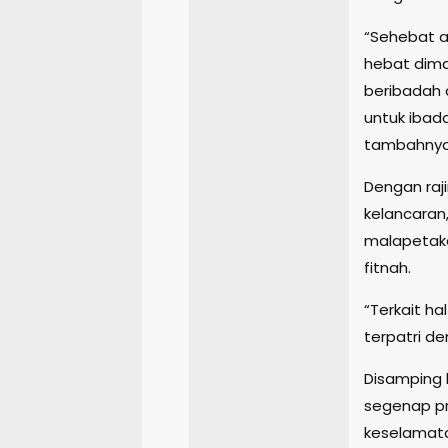
“Sehebat a
hebat dima
beribadah 
untuk ibad
tambahnya
Dengan raji
kelancaran, 
malapetaka
fitnah.
“Terkait hal 
terpatri de
Disamping 
segenap pr
keselamata