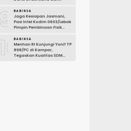
Karhutla Tahun 2026
9
BABINSA
Jaga Kesiapan Jasmani,
Pasi Intel Kodim 0603/Lebak
Pimpin Pembinaan Fisik
Rutin
10
BABINSA
Menhan RI Kunjungi Yonif TP
898/PC di Kampar,
Tegaskan Kualitas SDM
Kunci Kekuatan TNI