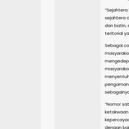
“Sejahtera
sejahtera d
dan batin
teritorial 
Sebagai co
masyarakat
mengedepa
masyarakat
menyentuh 
pengamanan
sebagainya
“Nomor sat
ketakwaan
kepercayaa
dengan bai