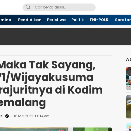
iminal
Pendidikan
Peristiwa
Politik
TNI-POLRI
Sorota
A
 Maka Tak Sayang,
71/Wijayakusuma
ajuritnya di Kodim
emalang
si
18 Mei 2022 11:14 am