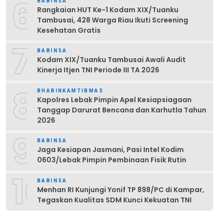
6
BABINSA
Rangkaian HUT Ke-1 Kodam XIX/Tuanku
Tambusai, 428 Warga Riau Ikuti Screening
Kesehatan Gratis
7
BABINSA
Kodam XIX/Tuanku Tambusai Awali Audit
Kinerja Itjen TNI Periode III TA 2026
8
BHABINKAMTIBMAS
Kapolres Lebak Pimpin Apel Kesiapsiagaan
Tanggap Darurat Bencana dan Karhutla Tahun
2026
9
BABINSA
Jaga Kesiapan Jasmani, Pasi Intel Kodim
0603/Lebak Pimpin Pembinaan Fisik Rutin
10
BABINSA
Menhan RI Kunjungi Yonif TP 898/PC di Kampar,
Tegaskan Kualitas SDM Kunci Kekuatan TNI