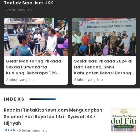
Tanfidz Siap Ikuti UKK
4 bulan yang lalu
Gelar Monitoring Pilkada
Sosialisasi Pilkada 2024 di
Sekda Purwakarta
Hari Tenang, SMSI
Kunjungi Beberapa TPS
Kabupaten Bekasi Dorong
Yang Ada Di Purwakarta
Angka Partisipasi
2 tahun yang lalu
2 tahun yang lalu
Masyarakat
INDEKS
Redaksi TintaKitaNews.com Mengucapkan
Selamat Hari Raya Idulfitri 1 Syawal 1447
Hijriyah
5 bulan yang lalu
IKLAN