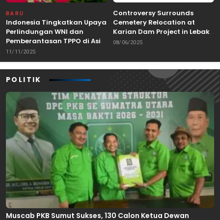
Controversy Surrounds
BARU
Indonesia Tingkatkan Upaya
Cemetery Relocation at
Perlindungan WNI dan
Karian Dam Project in Lebak,
Pemberantasan TPPO di Asia
Banten
08/06/2025
Tenggara
11/11/2025
POLITIK
Muscab PKB Sumut Sukses, 130 Calon Ketua Dewan