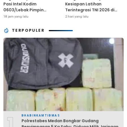
Pasi Intel Kodim
Kesiapan Latihan
0603/Lebak Pimpin
Terintegrasi TNI 2026 di
Pembinaan Fisik Rutin
Dabo Singkep
18 jam yang lalu
2 hari yang lalu
TERPOPULER
1
BHABINKAMTIBMAS
Polrestabes Medan Bongkar Gudang
Penyimpanan 5 Kg Sabu, Diduga Milik Jaringan