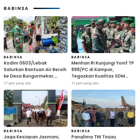
BABINSA
BABINSA
BABINSA
Kodim 0603/Lebak
Menhan RI Kunjungi Yonif TP
Salurkan Bantuan Air Bersih
898/PC di Kampar,
ke Desa Bungurmekar,
Tegaskan Kualitas SDM
Ringankan Beban Warga
Kunci Kekuatan TNI
17 jam yang lalu
17 jam yang lalu
Terdampak Kemarau
BABINSA
BABINSA
Jaga Kesiapan Jasmani,
Panglima TNI Tinjau