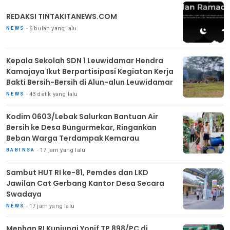
REDAKSI TINTAKITANEWS.COM
6 bulan yang lalu
NEWS
Kepala Sekolah SDN 1 Leuwidamar Hendra
Kamajaya Ikut Berpartisipasi Kegiatan Kerja
Bakti Bersih-Bersih di Alun-alun Leuwidamar
43 detik yang lalu
NEWS
Kodim 0603/Lebak Salurkan Bantuan Air
Bersih ke Desa Bungurmekar, Ringankan
Beban Warga Terdampak Kemarau
17 jam yang lalu
BABINSA
Sambut HUT RI ke-81, Pemdes dan LKD
Jawilan Cat Gerbang Kantor Desa Secara
Swadaya
17 jam yang lalu
NEWS
Menhan RI Kunjungi Yonif TP 898/PC di