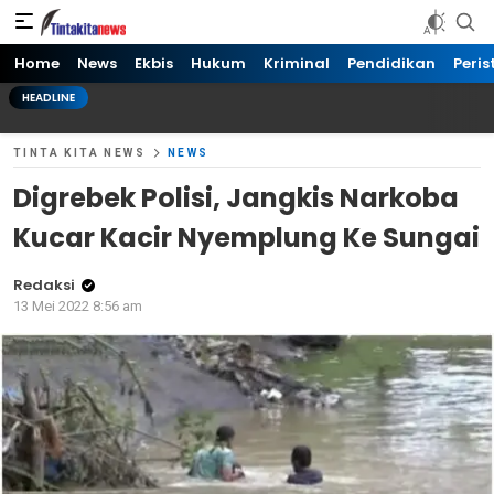
Tinta kita News
Informasi Terkini
Home
News
Ekbis
Hukum
Kriminal
Pendidikan
Peris
HEADLINE
TINTA KITA NEWS
NEWS
Digrebek Polisi, Jangkis Narkoba
Kucar Kacir Nyemplung Ke Sungai
Redaksi
13 Mei 2022 8:56 am