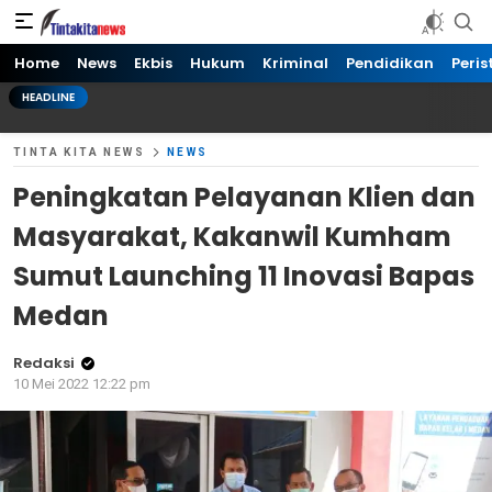
Tinta kita News
Informasi Terkini
Home
News
Ekbis
Hukum
Kriminal
Pendidikan
Peris
HEADLINE
TINTA KITA NEWS
NEWS
Peningkatan Pelayanan Klien dan
Masyarakat, Kakanwil Kumham
Sumut Launching 11 Inovasi Bapas
Medan
Redaksi
10 Mei 2022 12:22 pm