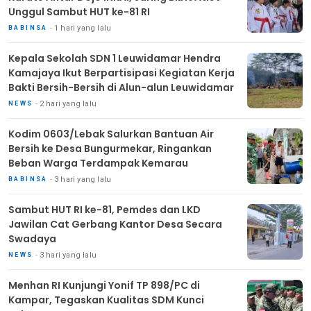
Unggul Sambut HUT ke-81 RI
1 hari yang lalu
BABINSA
Kepala Sekolah SDN 1 Leuwidamar Hendra
Kamajaya Ikut Berpartisipasi Kegiatan Kerja
Bakti Bersih-Bersih di Alun-alun Leuwidamar
2 hari yang lalu
NEWS
Kodim 0603/Lebak Salurkan Bantuan Air
Bersih ke Desa Bungurmekar, Ringankan
Beban Warga Terdampak Kemarau
3 hari yang lalu
BABINSA
Sambut HUT RI ke-81, Pemdes dan LKD
Jawilan Cat Gerbang Kantor Desa Secara
Swadaya
3 hari yang lalu
NEWS
Menhan RI Kunjungi Yonif TP 898/PC di
Kampar, Tegaskan Kualitas SDM Kunci