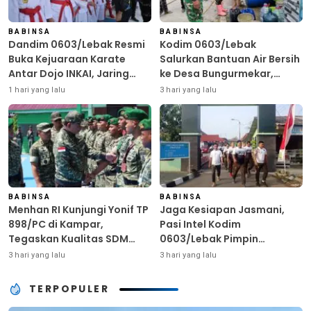
BABINSA
BABINSA
Dandim 0603/Lebak Resmi
Kodim 0603/Lebak
Buka Kejuaraan Karate
Salurkan Bantuan Air Bersih
Antar Dojo INKAI, Jaring
ke Desa Bungurmekar,
Bibit Atlet Unggul Sambut
Ringankan Beban Warga
1 hari yang lalu
3 hari yang lalu
HUT ke-81 RI
Terdampak Kemarau
BABINSA
BABINSA
Menhan RI Kunjungi Yonif TP
Jaga Kesiapan Jasmani,
898/PC di Kampar,
Pasi Intel Kodim
Tegaskan Kualitas SDM
0603/Lebak Pimpin
Kunci Kekuatan TNI
Pembinaan Fisik Rutin
3 hari yang lalu
3 hari yang lalu
TERPOPULER