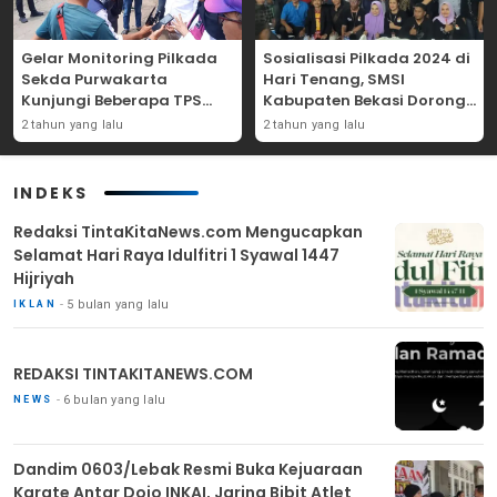
Gelar Monitoring Pilkada
Sosialisasi Pilkada 2024 di
Sekda Purwakarta
Hari Tenang, SMSI
Kunjungi Beberapa TPS
Kabupaten Bekasi Dorong
Yang Ada Di Purwakarta
Angka Partisipasi
2 tahun yang lalu
2 tahun yang lalu
Masyarakat
INDEKS
Redaksi TintaKitaNews.com Mengucapkan
Selamat Hari Raya Idulfitri 1 Syawal 1447
Hijriyah
5 bulan yang lalu
IKLAN
REDAKSI TINTAKITANEWS.COM
6 bulan yang lalu
NEWS
Dandim 0603/Lebak Resmi Buka Kejuaraan
Karate Antar Dojo INKAI, Jaring Bibit Atlet