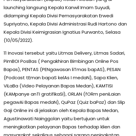
launching langsung Kepala Kanwil Imam Suyudi,
didampingi Kepala Divisi Pemasyarakatan Erwedi
Supriyatno, Kepala Divisi Administrasi Rudi Hartono dan
Kepala Divisi Keimigrasian Ignatius Purwanto, Selasa
(10/05/2022).
11 Inovasi tersebut yaitu Litmas Delivery, Litmas Sadari,
PimBOI PosBas ( Pengakhiran Bimbingan Online Pos
Bapas), PENTAS (PENgawasan liTmas bapAS), PESAN
(Podcast tEman bapaS kelAs I medaN), Sapa Klien,
ViLaBa (Video Pelayanan Bapas Medan), KAMTISI
(KAMpanye anTI gratifikaSI), ORLAN (fORm peniLaian
pegawAi Bapas medaN), QuPaz (Quiz baPaz) dan Slip
Gaji Online ini di jelaskan oleh Kepala Bapas Medan,
Agustinawati Nainggolan yaitu bertujuan untuk
meningkatkan pelayanan Bapas terhadap klien dan
masyarakat sekaligus sebagai sarana peningkatan