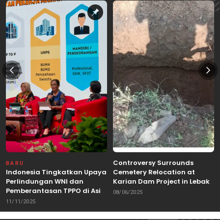
Controversy Surrounds
BARU
Indonesia Tingkatkan Upaya
Cemetery Relocation at
Perlindungan WNI dan
Karian Dam Project in Lebak,
Pemberantasan TPPO di Asia
Banten
08/06/2025
Tenggara
11/11/2025