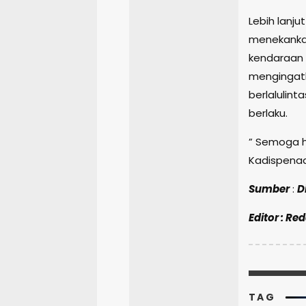
Lebih lanj
menekanka
kendaraan d
mengingat
berlalulint
berlaku.
” Semoga ha
Kadispenad
Sumber
:
D
Editor : Re
TAG