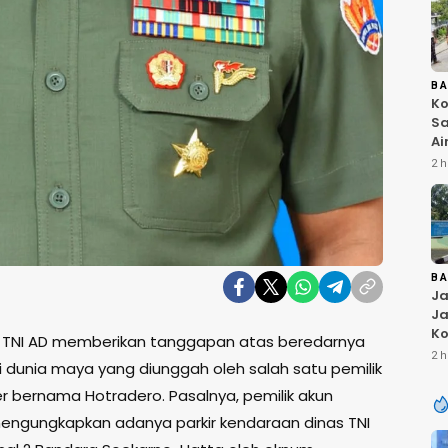
B
Ko
Sa
Ai
Bu
2 h
Ri
W
T
K
B
Ja
Ja
Ko
 TNI AD memberikan tanggapan atas beredarnya
Pi
2 h
di dunia maya yang diunggah oleh salah satu pemilik
Fi
er bernama Hotradero. Pasalnya, pemilik akun
engungkapkan adanya parkir kendaraan dinas TNI