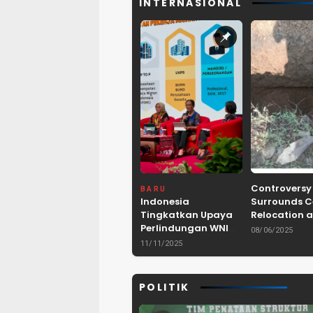
INTERNASIONAL
Controversy
BARU
Indonesia
Surrounds 
Tingkatkan Upaya
Relocation a
Perlindungan WNI
Dam Project 
08/06/2025
dan Pemberantasan
Lebak, Bant
11/11/2025
TPPO di Asia
Tenggara
POLITIK