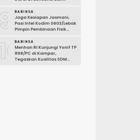
Karhutla Tahun 2026
9
BABINSA
Jaga Kesiapan Jasmani,
Pasi Intel Kodim 0603/Lebak
Pimpin Pembinaan Fisik
Rutin
10
BABINSA
Menhan RI Kunjungi Yonif TP
898/PC di Kampar,
Tegaskan Kualitas SDM
Kunci Kekuatan TNI