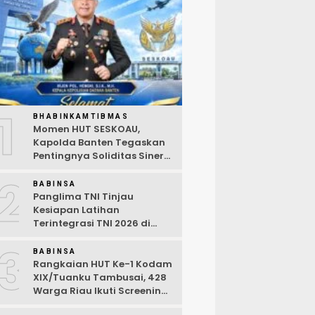
1
BHABINKAMTIBMAS
Momen HUT SESKOAU,
Kapolda Banten Tegaskan
Pentingnya Soliditas Sinergi
Polri-TNI
2
BABINSA
Panglima TNI Tinjau
Kesiapan Latihan
Terintegrasi TNI 2026 di
Dabo Singkep
3
BABINSA
Rangkaian HUT Ke-1 Kodam
XIX/Tuanku Tambusai, 428
Warga Riau Ikuti Screening
Kesehatan Gratis