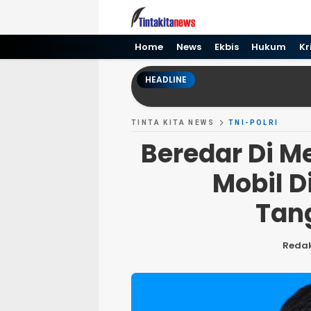
Tinta kita News
Informasi Terkini
Home
News
Ekbis
Hukum
Kr
HEADLINE
TINTA KITA NEWS
TNI-POLRI
Beredar Di M
Mobil Di
Tan
Redak