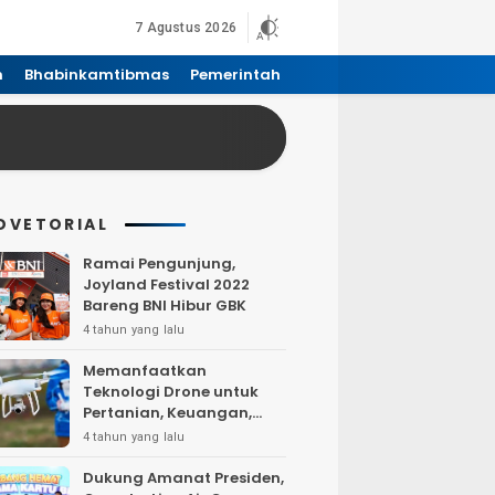
7 Agustus 2026
n
Bhabinkamtibmas
Pemerintah
DVETORIAL
Ramai Pengunjung,
Joyland Festival 2022
Bareng BNI Hibur GBK
4 tahun yang lalu
Memanfaatkan
Teknologi Drone untuk
Pertanian, Keuangan,
Pertambangan, Real
4 tahun yang lalu
Estate, dan
Telekomunikasi.
Dukung Amanat Presiden,