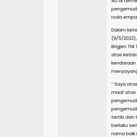
AD di term
pengemudi
roda empat
Dalam kete
(9/5/2022)
Brigjen T
atas ketid
kendaraan d
menyayangk
” Saya ata
maaf atas 
pengemudi 
pengemudi 
tertib dan
berlaku se
nama baik i