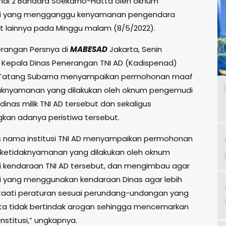
inal 2 Bandara Soekarno-Hatta oleh oknum
 yang mengganggu kenyamanan pengendara
 lainnya pada Minggu malam (8/5/2022).
rangan Persnya di
MABESAD
Jakarta, Senin
, Kepala Dinas Penerangan TNI AD (Kadispenad)
NI Tatang Subarna menyampaikan permohonan maaf
aknyamanan yang dilakukan oleh oknum pengemudi
inas milik TNI AD tersebut dan sekaligus
an adanya peristiwa tersebut.
s nama institusi TNI AD menyampaikan permohonan
ketidaknyamanan yang dilakukan oleh oknum
kendaraan TNI AD tersebut, dan mengimbau agar
yang menggunakan kendaraan Dinas agar lebih
 taati peraturan sesuai perundang-undangan yang
rta tidak bertindak arogan sehingga mencemarkan
nstitusi,” ungkapnya.