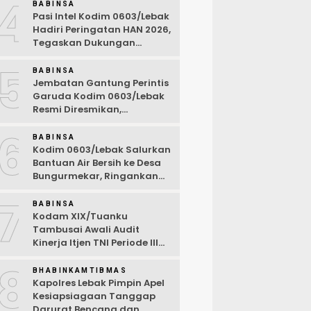
4
BABINSA
Pasi Intel Kodim 0603/Lebak
Hadiri Peringatan HAN 2026,
Tegaskan Dukungan
Ciptakan Lingkungan
5
Ramah Anak
BABINSA
Jembatan Gantung Perintis
Garuda Kodim 0603/Lebak
Resmi Diresmikan,
Permudah Akses Warga
6
Desa Wanasalam
BABINSA
Kodim 0603/Lebak Salurkan
Bantuan Air Bersih ke Desa
Bungurmekar, Ringankan
Beban Warga Terdampak
7
Kemarau
BABINSA
Kodam XIX/Tuanku
Tambusai Awali Audit
Kinerja Itjen TNI Periode III
TA 2026
8
BHABINKAMTIBMAS
Kapolres Lebak Pimpin Apel
Kesiapsiagaan Tanggap
Darurat Bencana dan