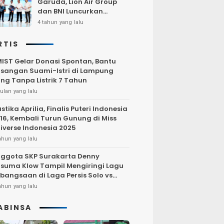
Garuda, Lion Air Group
dan BNI Luncurkan
Program Terbang Hemat
4 tahun yang lalu
Bersama BNI 2022
RTIS
IST Gelar Donasi Spontan, Bantu
sangan Suami-Istri di Lampung
ng Tanpa Listrik 7 Tahun
ulan yang lalu
stika Aprilia, Finalis Puteri Indonesia
16, Kembali Turun Gunung di Miss
iverse Indonesia 2025
ahun yang lalu
ggota SKP Surakarta Denny
suma Klow Tampil Mengiringi Lagu
bangsaan di Laga Persis Solo vs
rsija Jakarta
ahun yang lalu
ABINSA