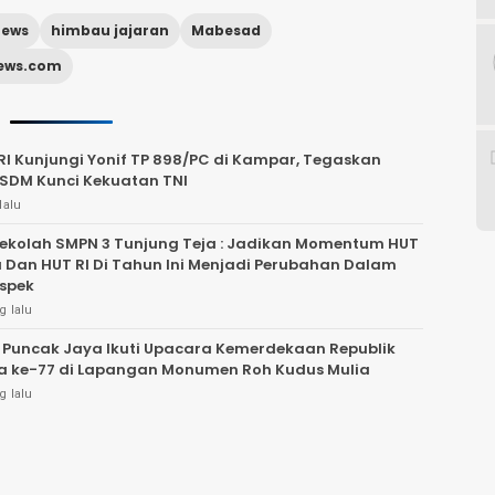
News
himbau jajaran
Mabesad
news.com
I Kunjungi Yonif TP 898/PC di Kampar, Tegaskan
 SDM Kunci Kekuatan TNI
lalu
ekolah SMPN 3 Tunjung Teja : Jadikan Momentum HUT
Dan HUT RI Di Tahun Ini Menjadi Perubahan Dalam
spek
g lalu
 Puncak Jaya Ikuti Upacara Kemerdekaan Republik
a ke-77 di Lapangan Monumen Roh Kudus Mulia
g lalu