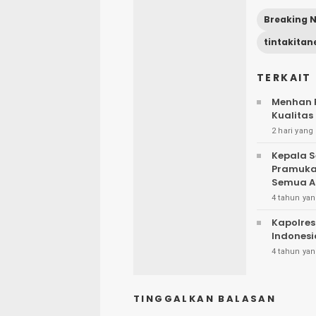
Breaking 
tintakita
TERKAIT
Menhan R
Kualitas
2 hari yang 
Kepala S
Pramuka 
Semua A
4 tahun yan
Kapolres
Indonesi
4 tahun yan
TINGGALKAN BALASAN