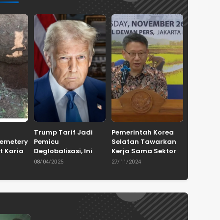
Trump Tarif Jadi
Pemerintah Korea
Cemetery
Pemicu
Selatan Tawarkan
t Karian
Deglobalisasi, Ini
Kerja Sama Sektor
in
Ulasan Tajam dari
Pertanian untuk
08/04/2025
27/11/2024
en
Dewan Pakar
Capai Swasembada
ASPRINDO
Pangan Indonesia