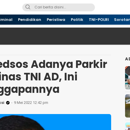
iminal
Pendidikan
Peristiwa
Politik
TNI-POLRI
Sorota
A
edsos Adanya Parkir
nas TNI AD, Ini
ggapannya
si
9 Mei 2022 12:42 pm