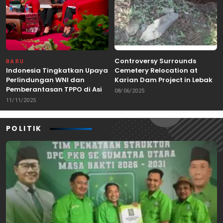
Controversy Surrounds
BARU
Indonesia Tingkatkan Upaya
Cemetery Relocation at
Perlindungan WNI dan
Karian Dam Project in Lebak,
Pemberantasan TPPO di Asia
Banten
08/06/2025
Tenggara
11/11/2025
POLITIK