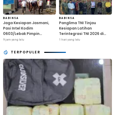
BABINSA
BABINSA
Jaga Kesiapan Jasmani,
Panglima TNI Tinjau
Pasi Intel Kodim
Kesiapan Latihan
0603/Lebak Pimpin
Terintegrasi TNI 2026 di
Pembinaan Fisik Rutin
Dabo Singkep
9 jam yang lalu
1 hari yang lalu
TERPOPULER