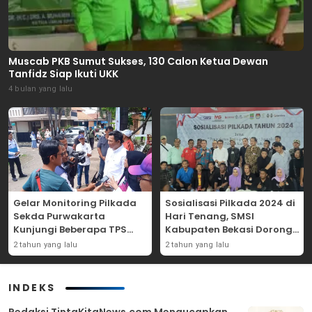
Muscab PKB Sumut Sukses, 130 Calon Ketua Dewan
Tanfidz Siap Ikuti UKK
4 bulan yang lalu
Gelar Monitoring Pilkada
Sosialisasi Pilkada 2024 di
Sekda Purwakarta
Hari Tenang, SMSI
Kunjungi Beberapa TPS
Kabupaten Bekasi Dorong
Yang Ada Di Purwakarta
Angka Partisipasi
2 tahun yang lalu
2 tahun yang lalu
Masyarakat
INDEKS