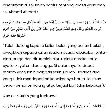
disebutkan di sejumlah hadits tentang Puasa yakni oleh
HR Ahmad Ahmad ;
قَدْ جَاءَكُمْ شَهْرُ رَمَضَانَ شَهْرٌ مُبَارَكٌ افْتَرَضَ اللَّهُ عَلَيْكُمْ صِيَامَهُ يُفْتَحُ فِيهِ
أَبْوَابُ الْجَنَّةِ وَتُغَلُّ فِيهِ الشَّيَاطِينُ فِيهِ لَيْلَةٌ خَيْرٌ مِنْ أَلْفِ شَهْرٍ مَنْ حُرِمَ
خَيْرَهَا فَقَدْ حُرِمَ
“Telah datang kepada kalian bulan yang penuh berkah,
diwajibkan kepada kalian ibadah puasa, dibukakan pintu-
pintu surga dan ditutuplah pintu-pintu neraka serta
syetan-syetan dibelenggu. Di dalamnya terdapat
malam yang lebih baik dari seribu bulan. Barangsiapa
yang tidak mendapatkan kebaikannya berarti ia telah
benar-benar terhalang atau terjauhkan (dari kebaikan).”
Dan HR Muslim yang berbunyi ;
الصَّلَوَاتُ الْخَمْسُ وَالْجُمُعَةُ إِلَى الْجُمُعَةِ وَرَمَضَانُ إِلَى رَمَضَانَ مُكَفِّرَاتٌ