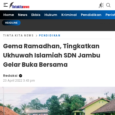
Tinta kita News
Informasi Terkini
Home
News
Ekbis
Hukum
Kriminal
Pendidikan
Peris
HEADLINE
TINTA KITA NEWS
PENDIDIKAN
Gema Ramadhan, Tingkatkan
Ukhuwah Islamiah SDN Jambu
Gelar Buka Bersama
Redaksi
23 April 2022 3:43 pm