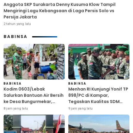
Anggota SKP Surakarta Denny Kusuma Klow Tampil
Mengiringi Lagu Kebangsaan di Laga Persis Solo vs
Persija Jakarta
2 tahun yang lalu
BABINSA
BABINSA
BABINSA
Kodim 0603/Lebak
Menhan RI Kunjungi Yonif TP
Salurkan Bantuan Air Bersih
898/PC di Kampar,
ke Desa Bungurmekar,
Tegaskan Kualitas SDM
Ringankan Beban Warga
Kunci Kekuatan TNI
8 jam yang lalu
9 jam yang lalu
Terdampak Kemarau