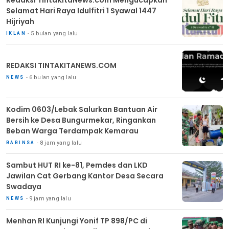
Redaksi TintaKitaNews.com Mengucapkan
Selamat Hari Raya Idulfitri 1 Syawal 1447
Hijriyah
5 bulan yang lalu
IKLAN
REDAKSI TINTAKITANEWS.COM
6 bulan yang lalu
NEWS
Kodim 0603/Lebak Salurkan Bantuan Air
Bersih ke Desa Bungurmekar, Ringankan
Beban Warga Terdampak Kemarau
8 jam yang lalu
BABINSA
Sambut HUT RI ke-81, Pemdes dan LKD
Jawilan Cat Gerbang Kantor Desa Secara
Swadaya
9 jam yang lalu
NEWS
Menhan RI Kunjungi Yonif TP 898/PC di