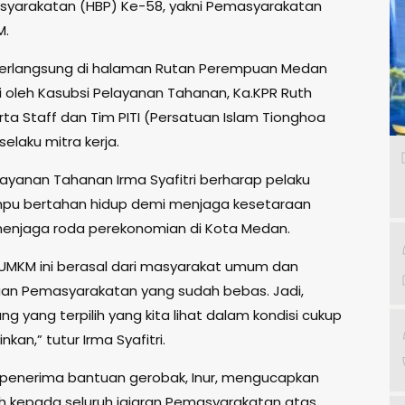
syarakatan (HBP) Ke-58, yakni Pemasyarakatan
M.
berlangsung di halaman Rutan Perempuan Medan
ri oleh Kasubsi Pelayanan Tahanan, Ka.KPR Ruth
rta Staff dan Tim PITI (Persatuan Islam Tionghoa
selaku mitra kerja.
layanan Tahanan Irma Syafitri berharap pelaku
u bertahan hidup demi menjaga kesetaraan
menjaga roda perekonomian di Kota Medan.
UMKM ini berasal dari masyarakat umum dan
an Pemasyarakatan yang sudah bebas. Jadi,
g yang terpilih yang kita lihat dalam kondisi cukup
kan,” tutur Irma Syafitri.
 penerima bantuan gerobak, Inur, mengucapkan
ih kepada seluruh jajaran Pemasyarakatan atas