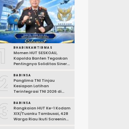
1
BHABINKAMTIBMAS
Momen HUT SESKOAU,
Kapolda Banten Tegaskan
Pentingnya Soliditas Sinergi
Polri-TNI
2
BABINSA
Panglima TNI Tinjau
Kesiapan Latihan
Terintegrasi TNI 2026 di
Dabo Singkep
3
BABINSA
Rangkaian HUT Ke-1 Kodam
XIX/Tuanku Tambusai, 428
Warga Riau Ikuti Screening
Kesehatan Gratis