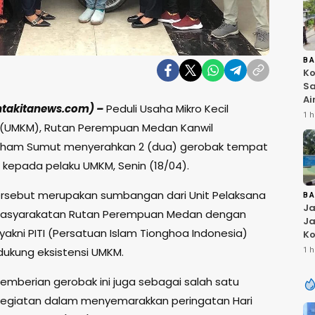
B
Ko
Sa
Ai
ntakitanews.com) –
Peduli Usaha Mikro Kecil
Bu
1 h
Ri
(UMKM), Rutan Perempuan Medan Kanwil
W
am Sumut menyerahkan 2 (dua) gerobak tempat
T
kepada pelaku UMKM, Senin (18/04).
K
rsebut merupakan sumbangan dari Unit Pelaksana
B
Ja
masyarakatan Rutan Perempuan Medan dengan
Ja
 yakni PITI (Persatuan Islam Tionghoa Indonesia)
Ko
Pi
ukung eksistensi UMKM.
1 h
Fi
 pemberian gerobak ini juga sebagai salah satu
kegiatan dalam menyemarakkan peringatan Hari