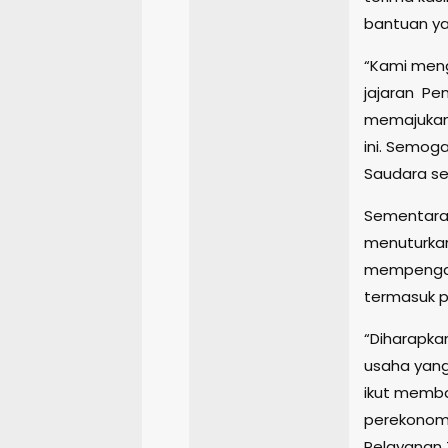
bantuan ya
“Kami meng
jajaran Pe
memajukan
ini. Semog
Saudara se
Sementara,
menuturkan
mempengaru
termasuk p
“Diharapka
usaha yang
ikut memb
perekonomia
Pelayanan 