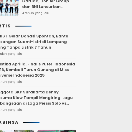
Garuda, Lion Air Group
dan BNI Luncurkan
Program Terbang Hemat
4 tahun yang lalu
Bersama BNI 2022
RTIS
IST Gelar Donasi Spontan, Bantu
sangan Suami-Istri di Lampung
ng Tanpa Listrik 7 Tahun
ulan yang lalu
stika Aprilia, Finalis Puteri Indonesia
16, Kembali Turun Gunung di Miss
iverse Indonesia 2025
ahun yang lalu
ggota SKP Surakarta Denny
suma Klow Tampil Mengiringi Lagu
bangsaan di Laga Persis Solo vs
rsija Jakarta
ahun yang lalu
ABINSA