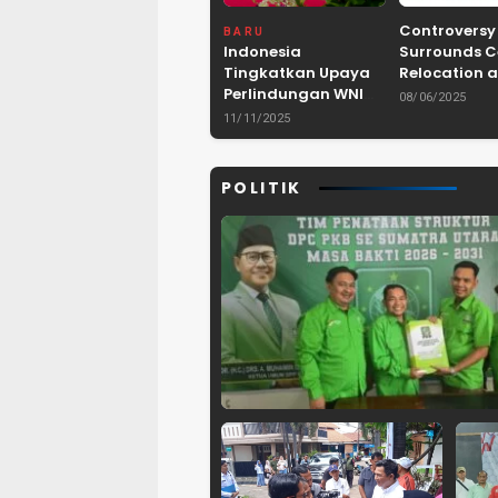
Controversy
BARU
Indonesia
Surrounds 
Tingkatkan Upaya
Relocation a
Perlindungan WNI
Dam Project 
08/06/2025
dan Pemberantasan
Lebak, Bant
11/11/2025
TPPO di Asia
Tenggara
POLITIK