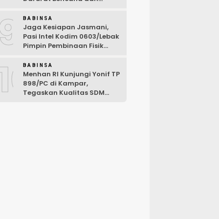
Karhutla Tahun 2026
9
BABINSA
Jaga Kesiapan Jasmani,
Pasi Intel Kodim 0603/Lebak
Pimpin Pembinaan Fisik
Rutin
10
BABINSA
Menhan RI Kunjungi Yonif TP
898/PC di Kampar,
Tegaskan Kualitas SDM
Kunci Kekuatan TNI