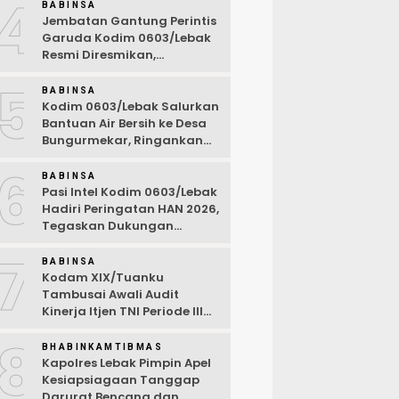
4
BABINSA
Jembatan Gantung Perintis
Garuda Kodim 0603/Lebak
Resmi Diresmikan,
Permudah Akses Warga
5
Desa Wanasalam
BABINSA
Kodim 0603/Lebak Salurkan
Bantuan Air Bersih ke Desa
Bungurmekar, Ringankan
Beban Warga Terdampak
6
Kemarau
BABINSA
Pasi Intel Kodim 0603/Lebak
Hadiri Peringatan HAN 2026,
Tegaskan Dukungan
Ciptakan Lingkungan
7
Ramah Anak
BABINSA
Kodam XIX/Tuanku
Tambusai Awali Audit
Kinerja Itjen TNI Periode III
TA 2026
8
BHABINKAMTIBMAS
Kapolres Lebak Pimpin Apel
Kesiapsiagaan Tanggap
Darurat Bencana dan