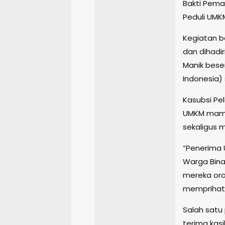
Bakti Pema
Peduli UMK
Kegiatan 
dan dihadi
Manik bese
Indonesia) 
Kasubsi Pe
UMKM mamp
sekaligus 
“Penerima 
Warga Bina
mereka oran
memprihatin
Salah satu
terima kas