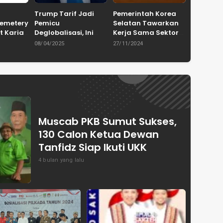
Trump Tarif Jadi
Pemerintah Korea
Cemetery
Pemicu
Selatan Tawarkan
t Karian
Deglobalisasi, Ini
Kerja Sama Sektor
in
Ulasan Tajam dari
Pertanian untuk
08/04/2025
27/11/2024
en
Dewan Pakar
Capai Swasembada
ASPRINDO
Pangan Indonesia
Muscab PKB Sumut Sukses,
130 Calon Ketua Dewan
Tanfidz Siap Ikuti UKK
4 bulan yang lalu