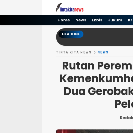
Tinta kita News
Informasi Terkini
Home
News
Ekbis
Hukum
Kr
HEADLINE
TINTA KITA NEWS
NEWS
Rutan Perem
Kemenkumha
Dua Geroba
Pe
Redak