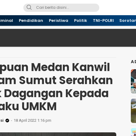
iminal
Pendidikan
Peristiwa
Politik
TNI-POLRI
Sorota
A
puan Medan Kanwil
m Sumut Serahkan
k Dagangan Kepada
laku UMKM
si
18 April 2022 1:16 pm