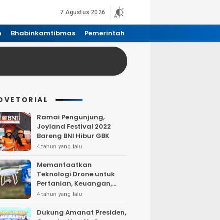
7 Agustus 2026
n
Bhabinkamtibmas
Pemerintah
DVETORIAL
Ramai Pengunjung,
Joyland Festival 2022
Bareng BNI Hibur GBK
4 tahun yang lalu
Memanfaatkan
Teknologi Drone untuk
Pertanian, Keuangan,
Pertambangan, Real
4 tahun yang lalu
Estate, dan
Telekomunikasi.
Dukung Amanat Presiden,