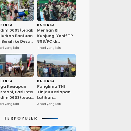
ABINSA
BABINSA
dim 0603/Lebak
Menhan RI
lurkan Bantuan
Kunjungi Yonif TP
r Bersih ke Desa
898/PC di
ngurmekar,
Kampar,
ari yang lalu
1 hari yang lalu
ngankan Beban
Tegaskan
arga
Kualitas SDM
erdampak
Kunci Kekuatan
emarau
TNI
ABINSA
BABINSA
ga Kesiapan
Panglima TNI
smani, Pasi Intel
Tinjau Kesiapan
dim 0603/Lebak
Latihan
mpin Pembinaan
Terintegrasi TNI
ari yang lalu
3 hari yang lalu
sik Rutin
2026 di Dabo
Singkep
TERPOPULER