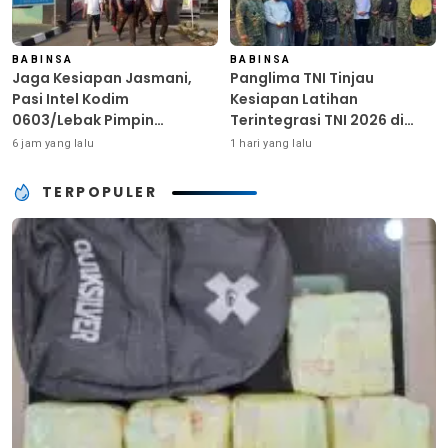
BABINSA
BABINSA
Jaga Kesiapan Jasmani,
Panglima TNI Tinjau
Pasi Intel Kodim
Kesiapan Latihan
0603/Lebak Pimpin
Terintegrasi TNI 2026 di
Pembinaan Fisik Rutin
Dabo Singkep
6 jam yang lalu
1 hari yang lalu
TERPOPULER