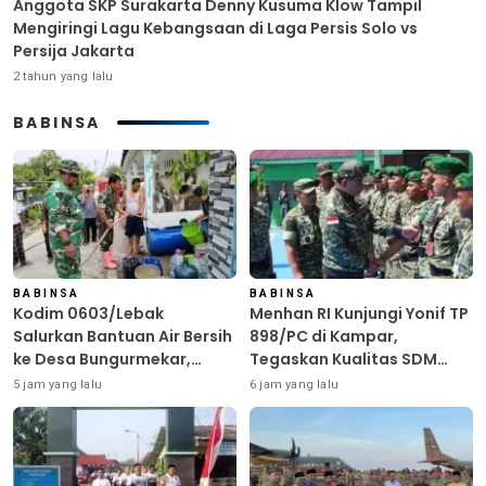
Anggota SKP Surakarta Denny Kusuma Klow Tampil
Mengiringi Lagu Kebangsaan di Laga Persis Solo vs
Persija Jakarta
2 tahun yang lalu
BABINSA
BABINSA
BABINSA
Kodim 0603/Lebak
Menhan RI Kunjungi Yonif TP
Salurkan Bantuan Air Bersih
898/PC di Kampar,
ke Desa Bungurmekar,
Tegaskan Kualitas SDM
Ringankan Beban Warga
Kunci Kekuatan TNI
5 jam yang lalu
6 jam yang lalu
Terdampak Kemarau