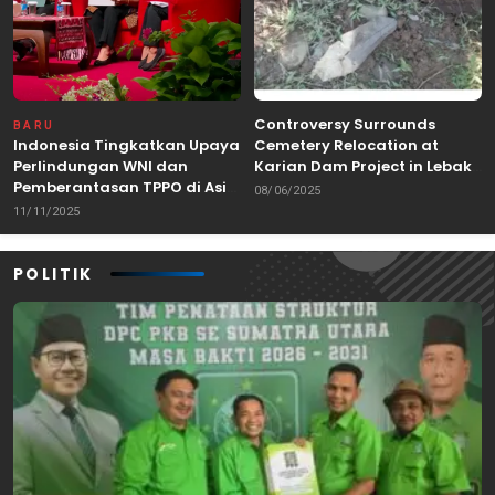
Controversy Surrounds
BARU
Indonesia Tingkatkan Upaya
Cemetery Relocation at
Perlindungan WNI dan
Karian Dam Project in Lebak,
Pemberantasan TPPO di Asia
Banten
08/06/2025
Tenggara
11/11/2025
POLITIK