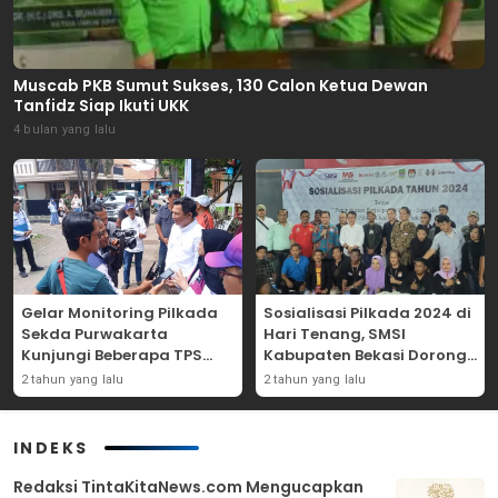
Muscab PKB Sumut Sukses, 130 Calon Ketua Dewan
Tanfidz Siap Ikuti UKK
4 bulan yang lalu
Gelar Monitoring Pilkada
Sosialisasi Pilkada 2024 di
Sekda Purwakarta
Hari Tenang, SMSI
Kunjungi Beberapa TPS
Kabupaten Bekasi Dorong
Yang Ada Di Purwakarta
Angka Partisipasi
2 tahun yang lalu
2 tahun yang lalu
Masyarakat
INDEKS
Redaksi TintaKitaNews.com Mengucapkan