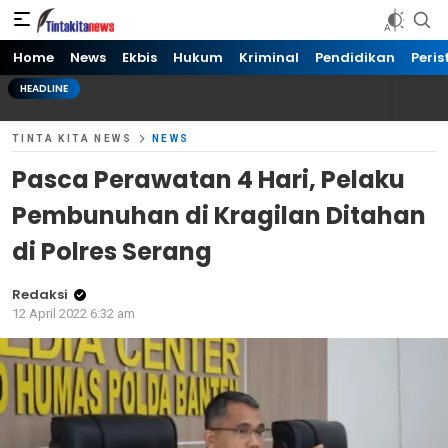
Tinta kita News
Informasi Terkini
Home
News
Ekbis
Hukum
Kriminal
Pendidikan
Peris
HEADLINE
TINTA KITA NEWS
NEWS
Pasca Perawatan 4 Hari, Pelaku
Pembunuhan di Kragilan Ditahan
di Polres Serang
Redaksi
12 April 2022 6:32 am