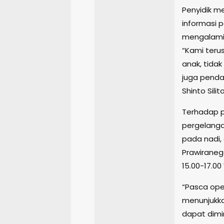
Penyidik 
informasi p
mengalami 
“Kami teru
anak, tida
juga penda
Shinto Sili
Terhadap p
pergelanga
pada nadi, 
Prawiraneg
15.00-17.00
“Pasca oper
menunjukka
dapat dimin