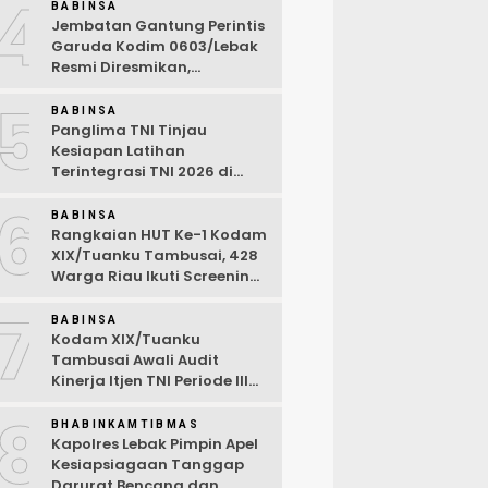
4
Ramah Anak
BABINSA
Jembatan Gantung Perintis
Garuda Kodim 0603/Lebak
Resmi Diresmikan,
Permudah Akses Warga
5
Desa Wanasalam
BABINSA
Panglima TNI Tinjau
Kesiapan Latihan
Terintegrasi TNI 2026 di
Dabo Singkep
6
BABINSA
Rangkaian HUT Ke-1 Kodam
XIX/Tuanku Tambusai, 428
Warga Riau Ikuti Screening
Kesehatan Gratis
7
BABINSA
Kodam XIX/Tuanku
Tambusai Awali Audit
Kinerja Itjen TNI Periode III
TA 2026
8
BHABINKAMTIBMAS
Kapolres Lebak Pimpin Apel
Kesiapsiagaan Tanggap
Darurat Bencana dan