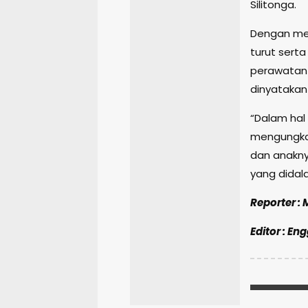
Silitonga.
Dengan mem
turut sert
perawatan 
dinyatakan
“Dalam hal 
mengungka
dan anakny
yang didala
Reporter : 
Editor : En