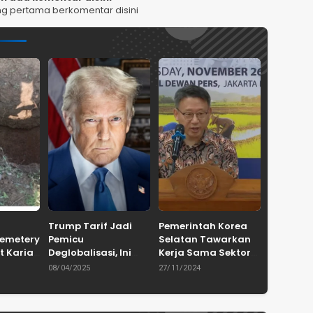
ng pertama berkomentar disini
Trump Tarif Jadi
Pemerintah Korea
Cemetery
Pemicu
Selatan Tawarkan
t Karian
Deglobalisasi, Ini
Kerja Sama Sektor
in
Ulasan Tajam dari
Pertanian untuk
08/04/2025
27/11/2024
en
Dewan Pakar
Capai Swasembada
ASPRINDO
Pangan Indonesia