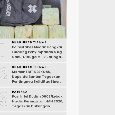
1
BHABINKAMTIBMAS
Polrestabes Medan Bongkar
Gudang Penyimpanan 5 Kg
Sabu, Diduga Milik Jaringan
Lintas Negara Tiga Negara
2
BHABINKAMTIBMAS
Momen HUT SESKOAU,
Kapolda Banten Tegaskan
Pentingnya Soliditas Sinergi
Polri-TNI
3
BABINSA
Pasi Intel Kodim 0603/Lebak
Hadiri Peringatan HAN 2026,
Tegaskan Dukungan
Ciptakan Lingkungan