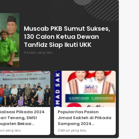
Muscab PKB Sumut Sukses,
130 Calon Ketua Dewan
Tanfidz Siap Ikuti UKK
4 bulan yang lalu
ialisasi Pilkada 2024
Popularitas Paslon
Hari Tenang, SMSI
Jimad Sakteh di Pilkada
upaten Bekasi
Sampang 2024
ong Angka
Didorong Kebijakan
hun yang lalu
2 tahun yang lalu
tisipasi Masyarakat
Populis dan Dukungan