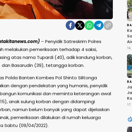
B
Ko
Sa
intakitanews.com)
– Penyidik Satreskrim Polres
Ai
Bu
ah melakukan pemeriksaan terhadap 4 saksi,
16 
Ri
ing atas nama Tupardi (40), adik kandung korban,
W
T
) dan Basarudin (39), tetangga korban.
K
s Polda Banten Kombes Pol Shinto Silitonga
B
kan dengan pendekatan yang humanis, penyidik
Ja
Ja
bangun komunikasi dan meminta keterangan awal
Ko
(15), anak sulung korban dengan didampingi
Pi
17 
orban, namun belum banyak yang dapat dijelaskan
Fi
anak, pemeriksaan dilakukan di rumah keluarga
a Sabtu (09/04/2022).