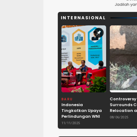
Jadilah ya
INTERNASIONAL
Controversy
BARU
Indonesia
Surrounds 
Tingkatkan Upaya
Relocation a
Perlindungan WNI
Dam Project 
08/06/2025
dan Pemberantasan
Lebak, Bant
11/11/2025
TPPO di Asia
Tenggara