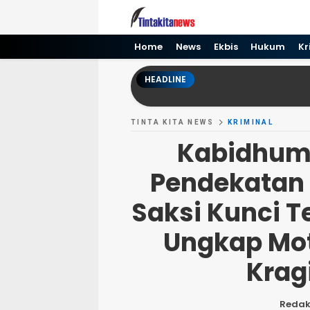
Tinta kita News
Informasi Terkini
Home
News
Ekbis
Hukum
Kr
HEADLINE
TINTA KITA NEWS
KRIMINAL
Kabidhuma
Pendekatan
Saksi Kunci T
Ungkap Mot
Krag
Redak