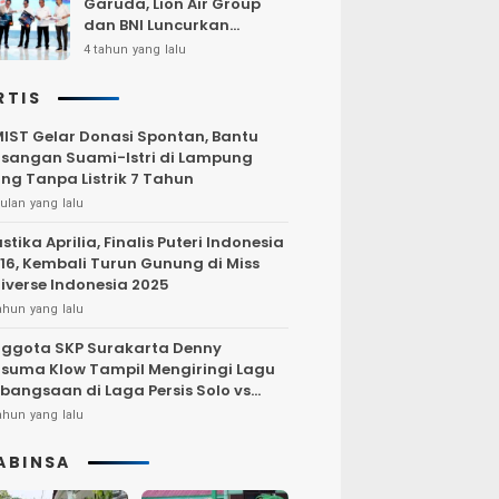
Garuda, Lion Air Group
dan BNI Luncurkan
Program Terbang Hemat
4 tahun yang lalu
Bersama BNI 2022
RTIS
IST Gelar Donasi Spontan, Bantu
sangan Suami-Istri di Lampung
ng Tanpa Listrik 7 Tahun
ulan yang lalu
stika Aprilia, Finalis Puteri Indonesia
16, Kembali Turun Gunung di Miss
iverse Indonesia 2025
ahun yang lalu
ggota SKP Surakarta Denny
suma Klow Tampil Mengiringi Lagu
bangsaan di Laga Persis Solo vs
rsija Jakarta
ahun yang lalu
ABINSA