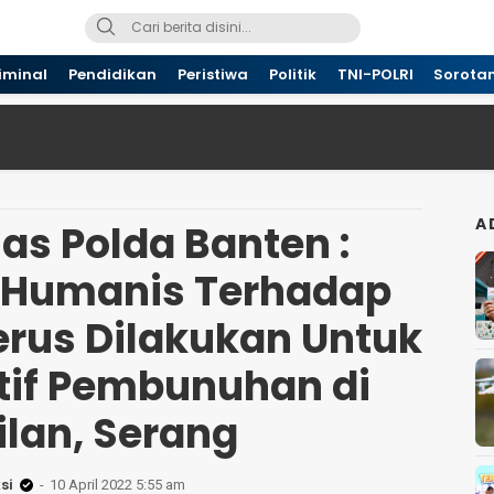
iminal
Pendidikan
Peristiwa
Politik
TNI-POLRI
Sorota
A
s Polda Banten :
 Humanis Terhadap
erus Dilakukan Untuk
if Pembunuhan di
ilan, Serang
si
10 April 2022 5:55 am