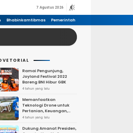
7 Agustus 2026
n
Bhabinkamtibmas
Pemerintah
DVETORIAL
Ramai Pengunjung,
Joyland Festival 2022
Bareng BNI Hibur GBK
4 tahun yang lalu
Memanfaatkan
Teknologi Drone untuk
Pertanian, Keuangan,
Pertambangan, Real
4 tahun yang lalu
Estate, dan
Telekomunikasi.
Dukung Amanat Presiden,