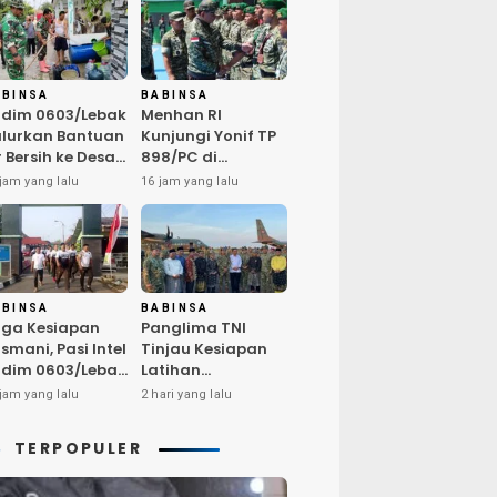
ABINSA
BABINSA
dim 0603/Lebak
Menhan RI
lurkan Bantuan
Kunjungi Yonif TP
r Bersih ke Desa
898/PC di
ngurmekar,
Kampar,
jam yang lalu
16 jam yang lalu
ngankan Beban
Tegaskan
arga
Kualitas SDM
erdampak
Kunci Kekuatan
emarau
TNI
ABINSA
BABINSA
ga Kesiapan
Panglima TNI
smani, Pasi Intel
Tinjau Kesiapan
dim 0603/Lebak
Latihan
mpin Pembinaan
Terintegrasi TNI
jam yang lalu
2 hari yang lalu
sik Rutin
2026 di Dabo
Singkep
TERPOPULER