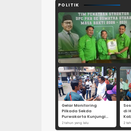
POLITIK
Gelar Monitoring
Sos
Pilkada Sekda
di 
Purwakarta Kunjungi
Kab
Beberapa TPS Yang Ada
Dor
2 tahun yang lalu
2 ta
Di Purwakarta
Par