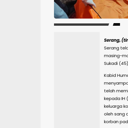
Serang, (t
Serang tel
masing-mas
Sukadi (45
Kabid Huma
menyampai
telah mem
kepada IH 
keluarga k
oleh sang 
korban pad