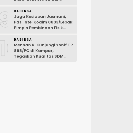
Karhutla Tahun 2026
9
BABINSA
Jaga Kesiapan Jasmani,
Pasi Intel Kodim 0603/Lebak
Pimpin Pembinaan Fisik
Rutin
10
BABINSA
Menhan RI Kunjungi Yonif TP
898/PC di Kampar,
Tegaskan Kualitas SDM
Kunci Kekuatan TNI