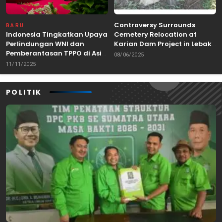
Controversy Surrounds
BARU
Indonesia Tingkatkan Upaya
Cemetery Relocation at
Perlindungan WNI dan
Karian Dam Project in Lebak,
Pemberantasan TPPO di Asia
Banten
08/06/2025
Tenggara
11/11/2025
POLITIK