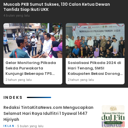
Muscab PKB Sumut Sukses, 130 Calon Ketua Dewan
Tanfidz Siap Ikuti UKK
4 bulan yang lalu
Gelar Monitoring Pilkada
Sosialisasi Pilkada 2024 di
Sekda Purwakarta
Hari Tenang, SMSI
Kunjungi Beberapa TPS
Kabupaten Bekasi Dorong
Yang Ada Di Purwakarta
Angka Partisipasi
2 tahun yang lalu
2 tahun yang lalu
Masyarakat
INDEKS
Redaksi TintaKitaNews.com Mengucapkan
Selamat Hari Raya Idulfitri 1 Syawal 1447
Hijriyah
5 bulan yang lalu
IKLAN