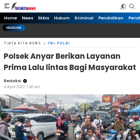
Tinta kita News
Informasi Terkini
Home
News
Ekbis
Hukum
Kriminal
Pendidikan
Peris
HEADLINE
TINTA KITA NEWS
TNI-POLRI
Polsek Anyar Berikan Layanan
Prima Lalu lintas Bagi Masyarakat
Redaksi
4 April 2022 7:40 am