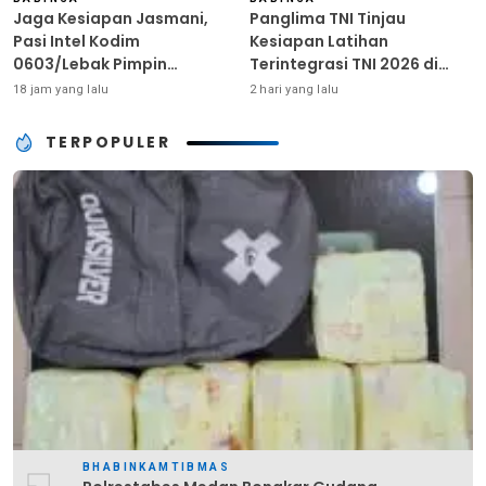
Jaga Kesiapan Jasmani,
Panglima TNI Tinjau
Pasi Intel Kodim
Kesiapan Latihan
0603/Lebak Pimpin
Terintegrasi TNI 2026 di
Pembinaan Fisik Rutin
Dabo Singkep
18 jam yang lalu
2 hari yang lalu
TERPOPULER
BHABINKAMTIBMAS