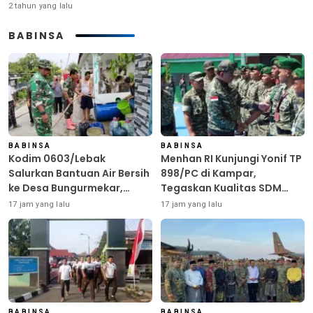
2 tahun yang lalu
BABINSA
BABINSA
BABINSA
Kodim 0603/Lebak
Menhan RI Kunjungi Yonif TP
Salurkan Bantuan Air Bersih
898/PC di Kampar,
ke Desa Bungurmekar,
Tegaskan Kualitas SDM
Ringankan Beban Warga
Kunci Kekuatan TNI
17 jam yang lalu
17 jam yang lalu
Terdampak Kemarau
BABINSA
BABINSA