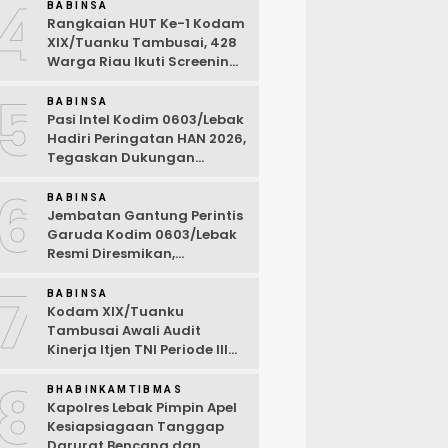
4
BABINSA
Rangkaian HUT Ke-1 Kodam
XIX/Tuanku Tambusai, 428
Warga Riau Ikuti Screening
Kesehatan Gratis
5
BABINSA
Pasi Intel Kodim 0603/Lebak
Hadiri Peringatan HAN 2026,
Tegaskan Dukungan
Ciptakan Lingkungan
6
Ramah Anak
BABINSA
Jembatan Gantung Perintis
Garuda Kodim 0603/Lebak
Resmi Diresmikan,
Permudah Akses Warga
7
Desa Wanasalam
BABINSA
Kodam XIX/Tuanku
Tambusai Awali Audit
Kinerja Itjen TNI Periode III
TA 2026
8
BHABINKAMTIBMAS
Kapolres Lebak Pimpin Apel
Kesiapsiagaan Tanggap
Darurat Bencana dan