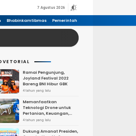
7 Agustus 2026
n
Bhabinkamtibmas
Pemerintah
DVETORIAL
Ramai Pengunjung,
Joyland Festival 2022
Bareng BNI Hibur GBK
4 tahun yang lalu
Memanfaatkan
Teknologi Drone untuk
Pertanian, Keuangan,
Pertambangan, Real
4 tahun yang lalu
Estate, dan
Telekomunikasi.
Dukung Amanat Presiden,