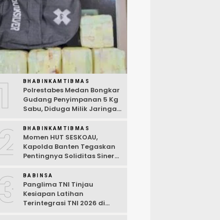
1
BHABINKAMTIBMAS
Polrestabes Medan Bongkar
Gudang Penyimpanan 5 Kg
Sabu, Diduga Milik Jaringan
Lintas Negara Tiga Negara
2
BHABINKAMTIBMAS
Momen HUT SESKOAU,
Kapolda Banten Tegaskan
Pentingnya Soliditas Sinergi
Polri-TNI
3
BABINSA
Panglima TNI Tinjau
Kesiapan Latihan
Terintegrasi TNI 2026 di
Dabo Singkep