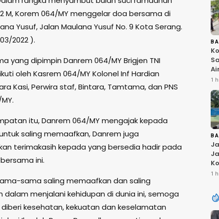
Dalam rangka menyambut bulan suci ramadhan
22 M, Korem 064/MY menggelar doa bersama di
ana Yusuf, Jalan Maulana Yusuf No. 9 Kota Serang.
/03/2022 ).
B
Ko
a yang dipimpin Danrem 064/MY Brigjen TNI
Sa
Ai
ikuti oleh Kasrem 064/MY Kolonel Inf Hardian
Bu
1 h
ra Kasi, Perwira staf, Bintara, Tamtama, dan PNS
Ri
W
/MY.
T
K
mpatan itu, Danrem 064/MY mengajak kepada
 untuk saling memaafkan, Danrem juga
B
Ja
n terimakasih kepada yang bersedia hadir pada
Ja
bersama ini.
Ko
Pi
1 h
a sama-sama saling memaafkan dan saling
Fi
dalam menjalani kehidupan di dunia ini, semoga
 diberi kesehatan, kekuatan dan keselamatan