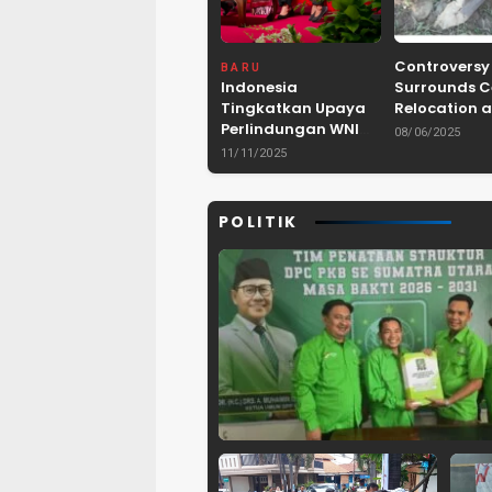
Controversy
BARU
Indonesia
Surrounds 
Tingkatkan Upaya
Relocation a
Perlindungan WNI
Dam Project 
08/06/2025
dan Pemberantasan
Lebak, Bant
11/11/2025
TPPO di Asia
Tenggara
POLITIK