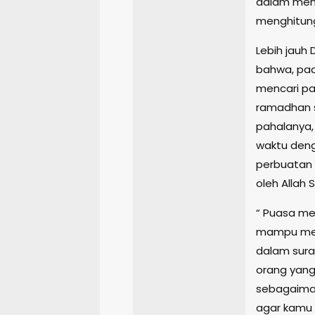
dalam menj
menghitung 
Lebih jauh
bahwa, pad
mencari pa
ramadhan s
pahalanya,
waktu deng
perbuatan 
oleh Allah 
“ Puasa me
mampu mel
dalam sura
orang yang
sebagaima
agar kamu 