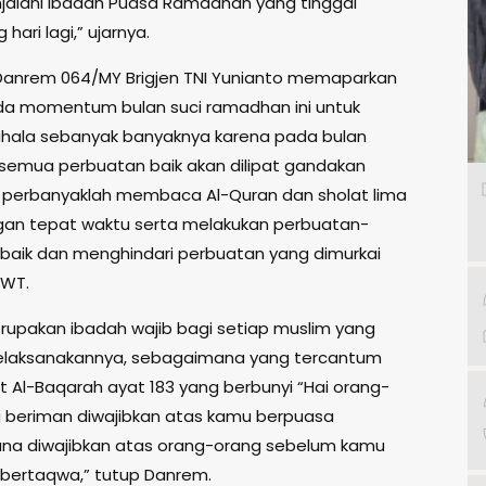
alani Ibadah Puasa Ramadhan yang tinggal
hari lagi,” ujarnya.
 Danrem 064/MY Brigjen TNI Yunianto memaparkan
a momentum bulan suci ramadhan ini untuk
hala sebanyak banyaknya karena pada bulan
emua perbuatan baik akan dilipat gandakan
 perbanyaklah membaca Al-Quran dan sholat lima
an tepat waktu serta melakukan perbuatan-
baik dan menghindari perbuatan yang dimurkai
SWT.
rupakan ibadah wajib bagi setiap muslim yang
aksanakannya, sebagaimana yang tercantum
t Al-Baqarah ayat 183 yang berbunyi “Hai orang-
 beriman diwajibkan atas kamu berpuasa
na diwajibkan atas orang-orang sebelum kamu
bertaqwa,” tutup Danrem.