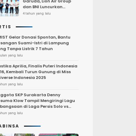
Garuda, Lion Air Group
dan BNI Luncurkan
Program Terbang Hemat
4 tahun yang lalu
Bersama BNI 2022
RTIS
IST Gelar Donasi Spontan, Bantu
sangan Suami-Istri di Lampung
ng Tanpa Listrik 7 Tahun
ulan yang lalu
stika Aprilia, Finalis Puteri Indonesia
16, Kembali Turun Gunung di Miss
iverse Indonesia 2025
ahun yang lalu
ggota SKP Surakarta Denny
suma Klow Tampil Mengiringi Lagu
bangsaan di Laga Persis Solo vs
rsija Jakarta
ahun yang lalu
ABINSA