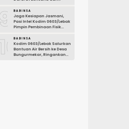
Karhutla Tahun 2026
9
BABINSA
Jaga Kesiapan Jasmani,
Pasi Intel Kodim 0603/Lebak
Pimpin Pembinaan Fisik
Rutin
10
BABINSA
Kodim 0603/Lebak Salurkan
Bantuan Air Bersih ke Desa
Bungurmekar, Ringankan
Beban Warga Terdampak
Kemarau