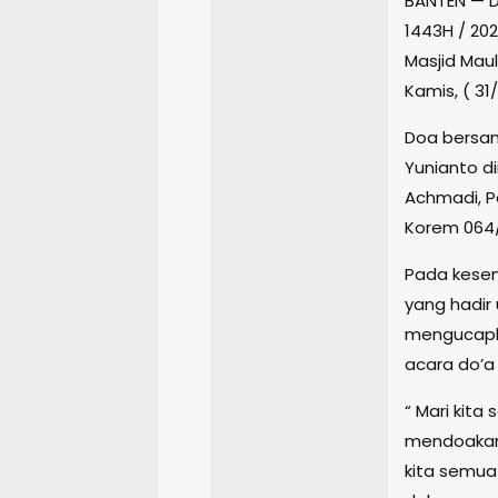
BANTEN — 
1443H / 20
Masjid Maul
Kamis, ( 31
Doa bersam
Yunianto di
Achmadi, Pa
Korem 064
Pada kese
yang hadir
mengucapka
acara do’a 
“ Mari kit
mendoakan 
kita semua