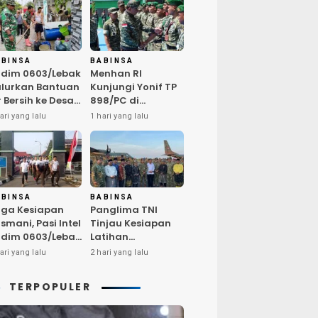
ABINSA
BABINSA
dim 0603/Lebak
Menhan RI
lurkan Bantuan
Kunjungi Yonif TP
r Bersih ke Desa
898/PC di
ngurmekar,
Kampar,
ari yang lalu
1 hari yang lalu
ngankan Beban
Tegaskan
arga
Kualitas SDM
erdampak
Kunci Kekuatan
emarau
TNI
ABINSA
BABINSA
ga Kesiapan
Panglima TNI
smani, Pasi Intel
Tinjau Kesiapan
dim 0603/Lebak
Latihan
mpin Pembinaan
Terintegrasi TNI
ari yang lalu
2 hari yang lalu
sik Rutin
2026 di Dabo
Singkep
TERPOPULER