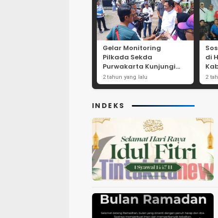
Gelar Monitoring
Sos
Pilkada Sekda
di 
Purwakarta Kunjungi
Kab
Beberapa TPS Yang Ada
Dor
2 tahun yang lalu
2 ta
Di Purwakarta
Par
INDEKS