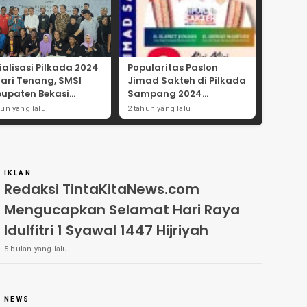
ialisasi Pilkada 2024
Popularitas Paslon
Hari Tenang, SMSI
Jimad Sakteh di Pilkada
upaten Bekasi
Sampang 2024
ong Angka
Didorong Kebijakan
hun yang lalu
2 tahun yang lalu
tisipasi Masyarakat
Populis dan Dukungan
Ulama
IKLAN
Redaksi TintaKitaNews.com
Mengucapkan Selamat Hari Raya
Idulfitri 1 Syawal 1447 Hijriyah
5 bulan yang lalu
NEWS