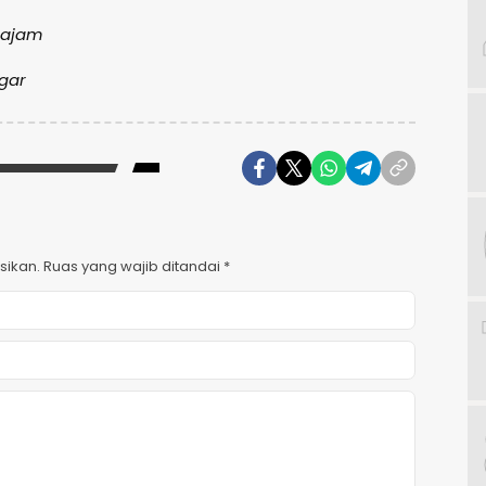
 Sajam
ggar
sikan.
Ruas yang wajib ditandai
*