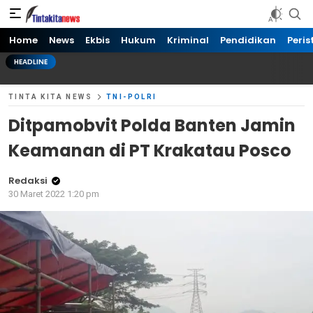
Tinta kita News
Informasi Terkini
Home
News
Ekbis
Hukum
Kriminal
Pendidikan
Peris
HEADLINE
TINTA KITA NEWS
TNI-POLRI
Ditpamobvit Polda Banten Jamin
Keamanan di PT Krakatau Posco
Redaksi
30 Maret 2022 1:20 pm