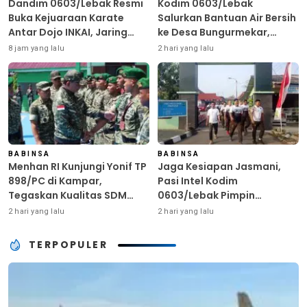
Dandim 0603/Lebak Resmi
Kodim 0603/Lebak
Buka Kejuaraan Karate
Salurkan Bantuan Air Bersih
Antar Dojo INKAI, Jaring
ke Desa Bungurmekar,
Bibit Atlet Unggul Sambut
Ringankan Beban Warga
8 jam yang lalu
2 hari yang lalu
HUT ke-81 RI
Terdampak Kemarau
BABINSA
BABINSA
Menhan RI Kunjungi Yonif TP
Jaga Kesiapan Jasmani,
898/PC di Kampar,
Pasi Intel Kodim
Tegaskan Kualitas SDM
0603/Lebak Pimpin
Kunci Kekuatan TNI
Pembinaan Fisik Rutin
2 hari yang lalu
2 hari yang lalu
TERPOPULER