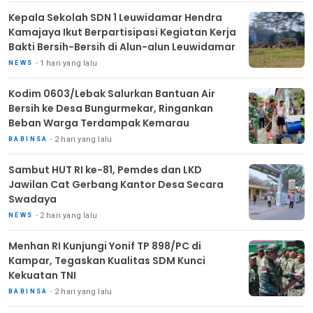
Kepala Sekolah SDN 1 Leuwidamar Hendra
Kamajaya Ikut Berpartisipasi Kegiatan Kerja
Bakti Bersih-Bersih di Alun-alun Leuwidamar
1 hari yang lalu
NEWS
Kodim 0603/Lebak Salurkan Bantuan Air
Bersih ke Desa Bungurmekar, Ringankan
Beban Warga Terdampak Kemarau
2 hari yang lalu
BABINSA
Sambut HUT RI ke-81, Pemdes dan LKD
Jawilan Cat Gerbang Kantor Desa Secara
Swadaya
2 hari yang lalu
NEWS
Menhan RI Kunjungi Yonif TP 898/PC di
Kampar, Tegaskan Kualitas SDM Kunci
Kekuatan TNI
2 hari yang lalu
BABINSA