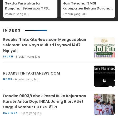
Sekda Purwakarta
Hari Tenang, SMSI
Kunjungi Beberapa TPS
Kabupaten Bekasi Dorong
Yang Ada Di Purwakarta
Angka Partisipasi
2 tahun yang lalu
2 tahun yang lalu
Masyarakat
INDEKS
Redaksi TintaKitaNews.com Mengucapkan
Selamat Hari Raya Idulfitri 1 Syawal 1447
Hijriyah
5 bulan yang lalu
IKLAN
REDAKSI TINTAKITANEWS.COM
6 bulan yang lalu
NEWS
Dandim 0603/Lebak Resmi Buka Kejuaraan
Karate Antar Dojo INKAI, Jaring Bibit Atlet
Unggul Sambut HUT ke-81 RI
8 jam yang lalu
BABINSA