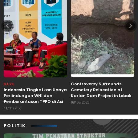
Controversy Surrounds
BARU
Indonesia Tingkatkan Upaya
Cemetery Relocation at
Perlindungan WNI dan
Karian Dam Project in Lebak,
Pemberantasan TPPO di Asia
Banten
08/06/2025
Tenggara
11/11/2025
POLITIK