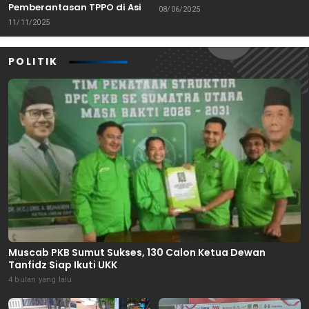
Pemberantasan TPPO di Asia
Banten
08/06/2025
Tenggara
11/11/2025
POLITIK
Muscab PKB Sumut Sukses, 130 Calon Ketua Dewan
Tanfidz Siap Ikuti UKK
4 bulan yang lalu