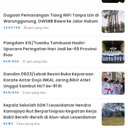
Dugaan Pemasangan Tiang WiFi Tanpa Izin di
Warunggunung, GWSBB Bawa ke Jalur Hukum
20 jam yang lalu
SOROTAN
Pangdam XIX/Tuanku Tambusai Hadiri
Upacara Peringatan Hari Jadi ke-69 Provinsi
Riau
21 jam yang lalu
BABINSA
Dandim 0603/Lebak Resmi Buka Kejuaraan
Karate Antar Dojo INKAI, Jaring Bibit Atlet
Unggul Sambut HUT ke-81 RI
2 hari yang lalu
BABINSA
Kepala Sekolah SDN 1 Leuwidamar Hendra
Kamajaya Ikut Berpartisipasi Kegiatan Kerja
Bakti Bersih-Bersih di Alun-alun Leuwidamar
3 hari yang lalu
NEWS