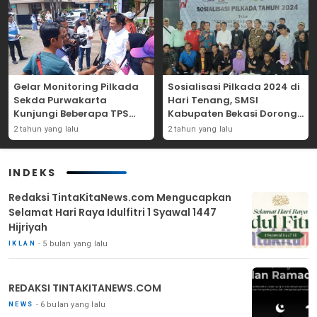
Gelar Monitoring Pilkada
Sosialisasi Pilkada 2024 di
Sekda Purwakarta
Hari Tenang, SMSI
Kunjungi Beberapa TPS
Kabupaten Bekasi Dorong
Yang Ada Di Purwakarta
Angka Partisipasi
2 tahun yang lalu
2 tahun yang lalu
Masyarakat
INDEKS
Redaksi TintaKitaNews.com Mengucapkan
Selamat Hari Raya Idulfitri 1 Syawal 1447
Hijriyah
5 bulan yang lalu
IKLAN
REDAKSI TINTAKITANEWS.COM
6 bulan yang lalu
NEWS