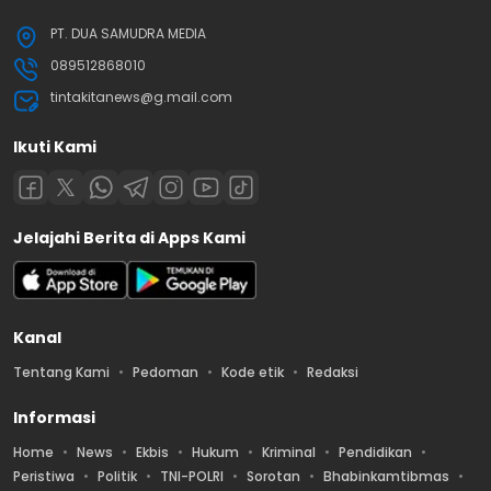
PT. DUA SAMUDRA MEDIA
089512868010
tintakitanews@g.mail.com
Ikuti Kami
Jelajahi Berita di Apps Kami
Kanal
Tentang Kami
Pedoman
Kode etik
Redaksi
Informasi
Home
News
Ekbis
Hukum
Kriminal
Pendidikan
Peristiwa
Politik
TNI-POLRI
Sorotan
Bhabinkamtibmas