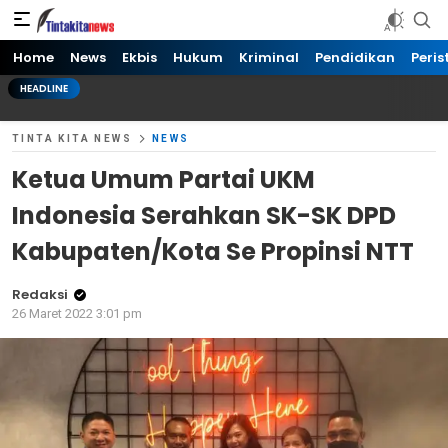
Tinta kita News
Informasi Terkini
Home
News
Ekbis
Hukum
Kriminal
Pendidikan
Peris
HEADLINE
TINTA KITA NEWS
NEWS
Ketua Umum Partai UKM
Indonesia Serahkan SK-SK DPD
Kabupaten/Kota Se Propinsi NTT
Redaksi
26 Maret 2022 3:01 pm