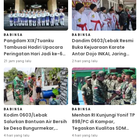
BABINSA
BABINSA
Pangdam XIX/Tuanku
Dandim 0603/Lebak Resmi
Tambusai Hadiri Upacara
Buka Kejuaraan Karate
Peringatan Hari Jadi ke-69
Antar Dojo INKAI, Jaring
Provinsi Riau
Bibit Atlet Unggul Sambut
21 jam yang lalu
2 hari yang lalu
HUT ke-81 RI
BABINSA
BABINSA
Kodim 0603/Lebak
Menhan RI Kunjungi Yonif TP
Salurkan Bantuan Air Bersih
898/PC di Kampar,
ke Desa Bungurmekar,
Tegaskan Kualitas SDM
Ringankan Beban Warga
Kunci Kekuatan TNI
4 hari yang lalu
4 hari yang lalu