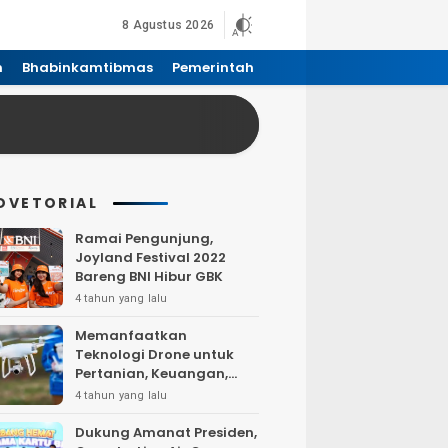
8 Agustus 2026
n
Bhabinkamtibmas
Pemerintah
DVETORIAL
Ramai Pengunjung,
Joyland Festival 2022
Bareng BNI Hibur GBK
4 tahun yang lalu
Memanfaatkan
Teknologi Drone untuk
Pertanian, Keuangan,
Pertambangan, Real
4 tahun yang lalu
Estate, dan
Telekomunikasi.
Dukung Amanat Presiden,