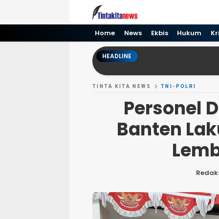
Tinta kita News
Informasi Terkini
Home
News
Ekbis
Hukum
Kr
HEADLINE
TINTA KITA NEWS
TNI-POLRI
Personel 
Banten Lak
Lemb
Redak