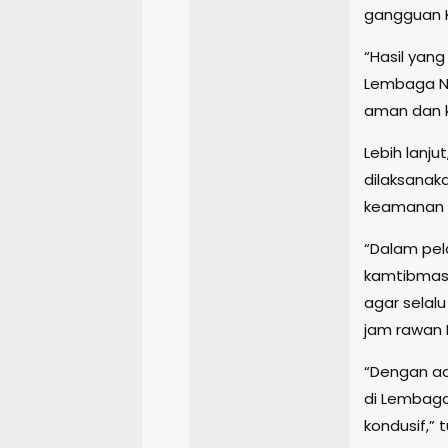
gangguan 
“Hasil yang
Lembaga Ne
aman dan ko
Lebih lanjut
dilaksana
keamanan 
“Dalam pel
kamtibmas
agar selal
jam rawan 
“Dengan ad
di Lembag
kondusif,” 