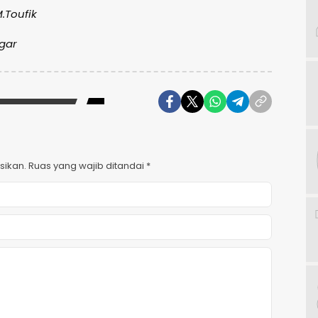
M.Toufik
ggar
sikan.
Ruas yang wajib ditandai
*