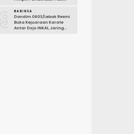
Rutin
9
BABINSA
Dandim 0603/Lebak Resmi
Buka Kejuaraan Karate
Antar Dojo INKAI, Jaring
Bibit Atlet Unggul Sambut
HUT ke-81 RI