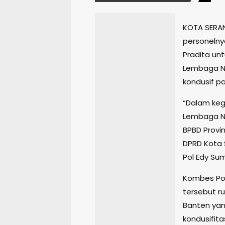
KOTA SERAN
personelnya
Pradita unt
Lembaga N
kondusif p
“Dalam kegi
Lembaga Ne
BPBD Provin
DPRD Kota 
Pol Edy Sum
Kombes Pol
tersebut ru
Banten yan
kondusifit