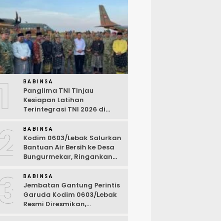
1
BABINSA
Panglima TNI Tinjau
Kesiapan Latihan
Terintegrasi TNI 2026 di
Dabo Singkep
2
BABINSA
Kodim 0603/Lebak Salurkan
Bantuan Air Bersih ke Desa
Bungurmekar, Ringankan
Beban Warga Terdampak
3
Kemarau
BABINSA
Jembatan Gantung Perintis
Garuda Kodim 0603/Lebak
Resmi Diresmikan,
Permudah Akses Warga