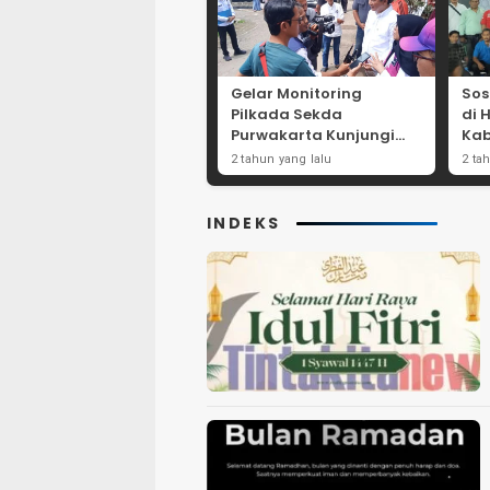
Gelar Monitoring
Sos
Pilkada Sekda
di 
Purwakarta Kunjungi
Kab
Beberapa TPS Yang Ada
Dor
2 tahun yang lalu
2 ta
Di Purwakarta
Par
INDEKS