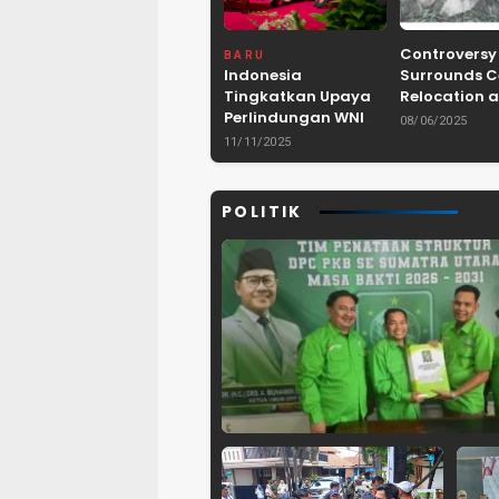
Controversy
BARU
Indonesia
Surrounds 
Tingkatkan Upaya
Relocation a
Perlindungan WNI
Dam Project 
08/06/2025
dan Pemberantasan
Lebak, Bant
11/11/2025
TPPO di Asia
Tenggara
POLITIK