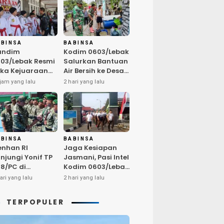
ABINSA
BABINSA
andim
Kodim 0603/Lebak
03/Lebak Resmi
Salurkan Bantuan
ka Kejuaraan
Air Bersih ke Desa
rate Antar Dojo
Bungurmekar,
jam yang lalu
2 hari yang lalu
KAI, Jaring Bibit
Ringankan Beban
let Unggul
Warga
mbut HUT ke-81
Terdampak
Kemarau
ABINSA
BABINSA
nhan RI
Jaga Kesiapan
njungi Yonif TP
Jasmani, Pasi Intel
8/PC di
Kodim 0603/Lebak
ampar,
Pimpin Pembinaan
ari yang lalu
2 hari yang lalu
egaskan
Fisik Rutin
alitas SDM
TERPOPULER
nci Kekuatan
I