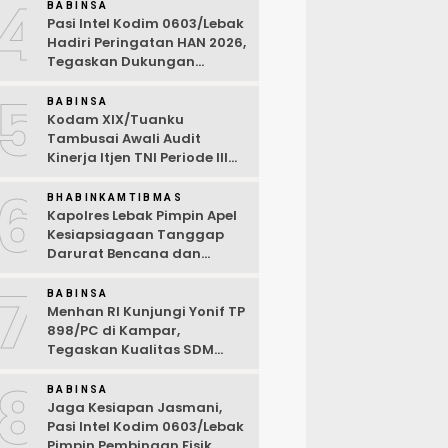
4
Desa Wanasalam
BABINSA
Pasi Intel Kodim 0603/Lebak
Hadiri Peringatan HAN 2026,
Tegaskan Dukungan
Ciptakan Lingkungan
5
Ramah Anak
BABINSA
Kodam XIX/Tuanku
Tambusai Awali Audit
Kinerja Itjen TNI Periode III
TA 2026
6
BHABINKAMTIBMAS
Kapolres Lebak Pimpin Apel
Kesiapsiagaan Tanggap
Darurat Bencana dan
Karhutla Tahun 2026
7
BABINSA
Menhan RI Kunjungi Yonif TP
898/PC di Kampar,
Tegaskan Kualitas SDM
Kunci Kekuatan TNI
8
BABINSA
Jaga Kesiapan Jasmani,
Pasi Intel Kodim 0603/Lebak
Pimpin Pembinaan Fisik