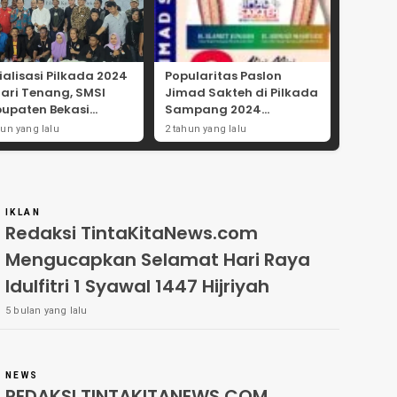
ialisasi Pilkada 2024
Popularitas Paslon
Hari Tenang, SMSI
Jimad Sakteh di Pilkada
upaten Bekasi
Sampang 2024
ong Angka
Didorong Kebijakan
hun yang lalu
2 tahun yang lalu
tisipasi Masyarakat
Populis dan Dukungan
Ulama
IKLAN
Redaksi TintaKitaNews.com
Mengucapkan Selamat Hari Raya
Idulfitri 1 Syawal 1447 Hijriyah
5 bulan yang lalu
NEWS
REDAKSI TINTAKITANEWS.COM