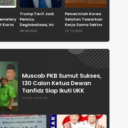
Trump Tarif Jadi
Pemerintah Korea
Cemetery
Pemicu
Selatan Tawarkan
t Karian
Deglobalisasi, Ini
Kerja Sama Sektor
in
Ulasan Tajam dari
Pertanian untuk
08/04/2025
27/11/2024
en
Dewan Pakar
Capai Swasembada
ASPRINDO
Pangan Indonesia
Muscab PKB Sumut Sukses,
130 Calon Ketua Dewan
Tanfidz Siap Ikuti UKK
4 bulan yang lalu