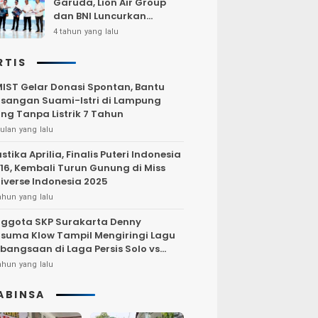
Garuda, Lion Air Group
dan BNI Luncurkan
Program Terbang Hemat
4 tahun yang lalu
Bersama BNI 2022
RTIS
IST Gelar Donasi Spontan, Bantu
sangan Suami-Istri di Lampung
ng Tanpa Listrik 7 Tahun
ulan yang lalu
stika Aprilia, Finalis Puteri Indonesia
16, Kembali Turun Gunung di Miss
iverse Indonesia 2025
ahun yang lalu
ggota SKP Surakarta Denny
suma Klow Tampil Mengiringi Lagu
bangsaan di Laga Persis Solo vs
rsija Jakarta
ahun yang lalu
ABINSA