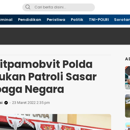
iminal
Pendidikan
Peristiwa
Politik
TNI-POLRI
Sorota
A
Ditpamobvit Polda
ukan Patroli Sasar
aga Negara
si
23 Maret 2022 2:35 pm