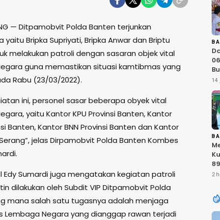
G — Ditpamobvit Polda Banten terjunkan
 yaitu Bripka Supriyati, Bripka Anwar dan Briptu
B
D
uk melakukan patroli dengan sasaran objek vital
06
egara guna memastikan situasi kamtibmas yang
Bu
Ka
ada Rabu (23/03/2022).
14 
IN
At
atan ini, personel sasar beberapa obyek vital
Sa
gara, yaitu Kantor KPU Provinsi Banten, Kantor
RI
si Banten, Kantor BNN Provinsi Banten dan Kantor
B
Serang”, jelas Dirpamobvit Polda Banten Kombes
Me
ardi.
Ku
89
K
 Edy Sumardi juga mengatakan kegiatan patroli
2 h
T
tin dilakukan oleh Subdit VIP Ditpamobvit Polda
Ku
g mana salah satu tugasnya adalah menjaga
Ku
TN
as Lembaga Negara yang dianggap rawan terjadi