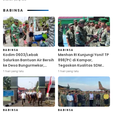
BABINSA
BABINSA
BABINSA
Kodim 0603/Lebak
Menhan RI Kunjungi Yonif TP
Salurkan Bantuan Air Bersih
898/PC di Kampar,
ke Desa Bungurmekar,
Tegaskan Kualitas SDM
Ringankan Beban Warga
Kunci Kekuatan TNI
1 hari yang lalu
1 hari yang lalu
Terdampak Kemarau
BABINSA
BABINSA