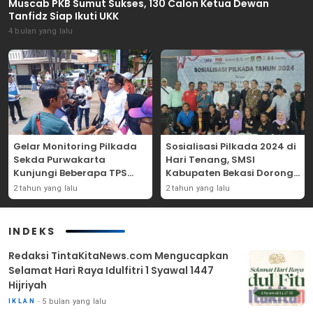
Muscab PKB Sumut Sukses, 130 Calon Ketua Dewan
Tanfidz Siap Ikuti UKK
4 bulan yang lalu
Gelar Monitoring Pilkada
Sosialisasi Pilkada 2024 di
Sekda Purwakarta
Hari Tenang, SMSI
Kunjungi Beberapa TPS
Kabupaten Bekasi Dorong
Yang Ada Di Purwakarta
Angka Partisipasi
2 tahun yang lalu
2 tahun yang lalu
Masyarakat
INDEKS
Redaksi TintaKitaNews.com Mengucapkan
Selamat Hari Raya Idulfitri 1 Syawal 1447
Hijriyah
5 bulan yang lalu
IKLAN