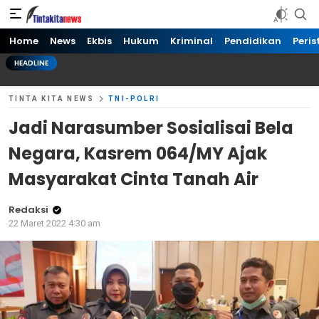
Tinta kita News
Informasi Terkini
Home
News
Ekbis
Hukum
Kriminal
Pendidikan
Peris
HEADLINE
TINTA KITA NEWS
TNI-POLRI
Jadi Narasumber Sosialisai Bela
Negara, Kasrem 064/MY Ajak
Masyarakat Cinta Tanah Air
Redaksi
22 Maret 2022 4:30 am