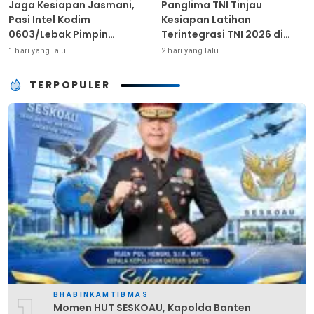
Jaga Kesiapan Jasmani,
Panglima TNI Tinjau
Pasi Intel Kodim
Kesiapan Latihan
0603/Lebak Pimpin
Terintegrasi TNI 2026 di
Pembinaan Fisik Rutin
Dabo Singkep
1 hari yang lalu
2 hari yang lalu
TERPOPULER
BHABINKAMTIBMAS
Momen HUT SESKOAU, Kapolda Banten