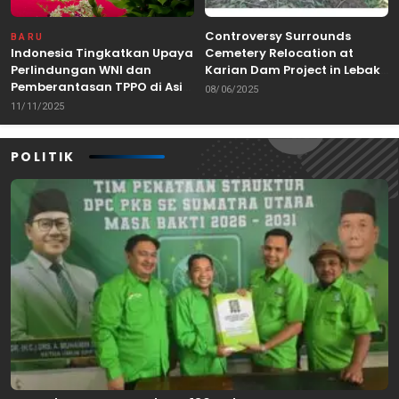
Controversy Surrounds
BARU
Indonesia Tingkatkan Upaya
Cemetery Relocation at
Perlindungan WNI dan
Karian Dam Project in Lebak,
Pemberantasan TPPO di Asia
Banten
08/06/2025
Tenggara
11/11/2025
POLITIK