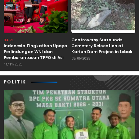
Controversy Surrounds
BARU
Indonesia Tingkatkan Upaya
Cemetery Relocation at
Perlindungan WNI dan
Karian Dam Project in Lebak,
Pemberantasan TPPO di Asia
Banten
08/06/2025
Tenggara
11/11/2025
POLITIK