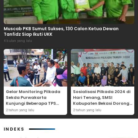
Muscab PKB Sumut Sukses, 130 Calon Ketua Dewan
Tanfidz Siap Ikuti UKK
4 bulan yang lalu
Gelar Monitoring Pilkada
Sosialisasi Pilkada 2024 di
Sekda Purwakarta
Hari Tenang, SMSI
Kunjungi Beberapa TPS
Kabupaten Bekasi Dorong
Yang Ada Di Purwakarta
Angka Partisipasi
2 tahun yang lalu
2 tahun yang lalu
Masyarakat
INDEKS