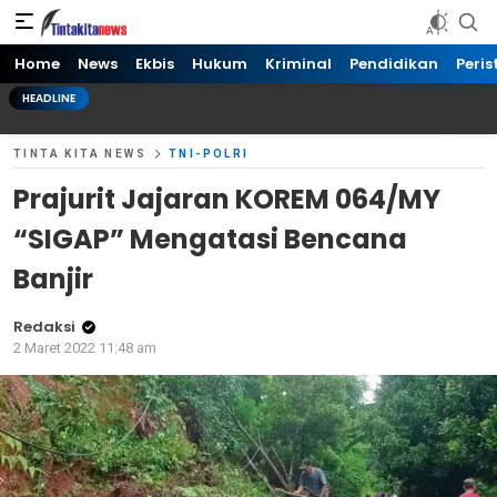
Tinta kita News
Informasi Terkini
Home
News
Ekbis
Hukum
Kriminal
Pendidikan
Peris
HEADLINE
TINTA KITA NEWS
TNI-POLRI
Prajurit Jajaran KOREM 064/MY
“SIGAP” Mengatasi Bencana
Banjir
Redaksi
2 Maret 2022 11:48 am