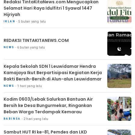
Redaksi TintaKitaNews.com Mengucapkan
Selamat Hari Raya Idulfitri 1 Syawal 1447
Hijriyah
5 bulan yang lalu
IKLAN
REDAKSI TINTAKITANEWS.COM
6 bulan yang lalu
NEWS
Kepala Sekolah SDN 1 Leuwidamar Hendra
Kamajaya Ikut Berpartisipasi Kegiatan Kerja
Bakti Bersih-Bersih di Alun-alun Leuwidamar
1 hari yang lalu
NEWS
Kodim 0603/Lebak Salurkan Bantuan Air
Bersih ke Desa Bungurmekar, Ringankan
Beban Warga Terdampak Kemarau
2 hari yang lalu
BABINSA
Sambut HUT RI ke-81, Pemdes dan LKD