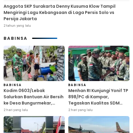
Anggota SKP Surakarta Denny Kusuma Klow Tampil
Mengiringi Lagu Kebangsaan di Laga Persis Solo vs
Persija Jakarta
2 tahun yang lalu
BABINSA
BABINSA
BABINSA
Kodim 0603/Lebak
Menhan RI Kunjungi Yonif TP
Salurkan Bantuan Air Bersih
898/PC di Kampar,
ke Desa Bungurmekar,
Tegaskan Kualitas SDM
Ringankan Beban Warga
Kunci Kekuatan TNI
2 hari yang lalu
2 hari yang lalu
Terdampak Kemarau