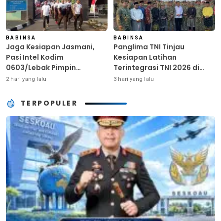
BABINSA
BABINSA
Jaga Kesiapan Jasmani,
Panglima TNI Tinjau
Pasi Intel Kodim
Kesiapan Latihan
0603/Lebak Pimpin
Terintegrasi TNI 2026 di
Pembinaan Fisik Rutin
Dabo Singkep
2 hari yang lalu
3 hari yang lalu
TERPOPULER