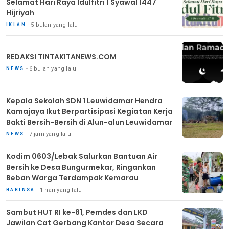
Selamat Hari Raya Idulfitri 1 Syawal 1447
Hijriyah
5 bulan yang lalu
IKLAN
REDAKSI TINTAKITANEWS.COM
6 bulan yang lalu
NEWS
Kepala Sekolah SDN 1 Leuwidamar Hendra
Kamajaya Ikut Berpartisipasi Kegiatan Kerja
Bakti Bersih-Bersih di Alun-alun Leuwidamar
7 jam yang lalu
NEWS
Kodim 0603/Lebak Salurkan Bantuan Air
Bersih ke Desa Bungurmekar, Ringankan
Beban Warga Terdampak Kemarau
1 hari yang lalu
BABINSA
Sambut HUT RI ke-81, Pemdes dan LKD
Jawilan Cat Gerbang Kantor Desa Secara