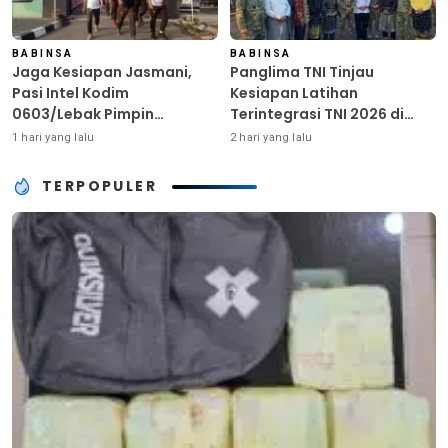
BABINSA
BABINSA
Jaga Kesiapan Jasmani,
Panglima TNI Tinjau
Pasi Intel Kodim
Kesiapan Latihan
0603/Lebak Pimpin
Terintegrasi TNI 2026 di
Pembinaan Fisik Rutin
Dabo Singkep
1 hari yang lalu
2 hari yang lalu
TERPOPULER