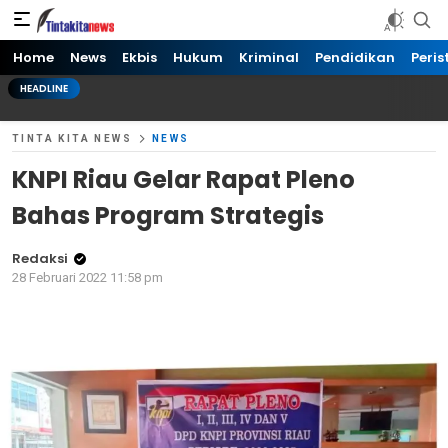
Tinta kita News
Informasi Terkini
Home
News
Ekbis
Hukum
Kriminal
Pendidikan
Peris
HEADLINE
TINTA KITA NEWS
NEWS
KNPI Riau Gelar Rapat Pleno
Bahas Program Strategis
Redaksi
28 Februari 2022 11:58 pm