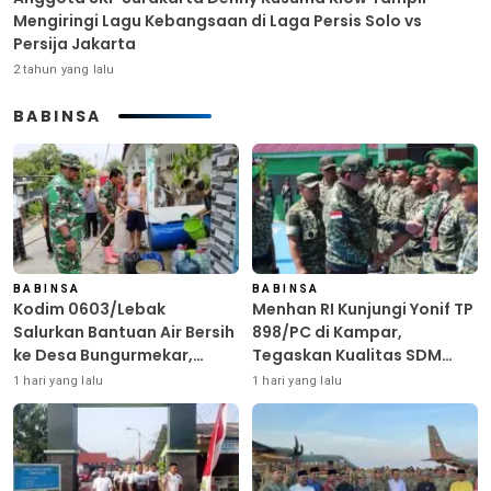
Mengiringi Lagu Kebangsaan di Laga Persis Solo vs
Persija Jakarta
2 tahun yang lalu
BABINSA
BABINSA
BABINSA
Kodim 0603/Lebak
Menhan RI Kunjungi Yonif TP
Salurkan Bantuan Air Bersih
898/PC di Kampar,
ke Desa Bungurmekar,
Tegaskan Kualitas SDM
Ringankan Beban Warga
Kunci Kekuatan TNI
1 hari yang lalu
1 hari yang lalu
Terdampak Kemarau