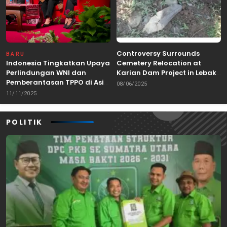
Controversy Surrounds
BARU
Indonesia Tingkatkan Upaya
Cemetery Relocation at
Perlindungan WNI dan
Karian Dam Project in Lebak,
Pemberantasan TPPO di Asia
Banten
08/06/2025
Tenggara
11/11/2025
POLITIK