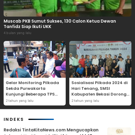
Muscab PKB Sumut Sukses, 130 Calon Ketua Dewan
Tanfidz Siap Ikuti UKK
4 bulan yang lalu
Gelar Monitoring Pilkada
Sosialisasi Pilkada 2024 di
Sekda Purwakarta
Hari Tenang, SMSI
Kunjungi Beberapa TPS
Kabupaten Bekasi Dorong
Yang Ada Di Purwakarta
Angka Partisipasi
2 tahun yang lalu
2 tahun yang lalu
Masyarakat
INDEKS
Redaksi TintaKitaNews.com Mengucapkan