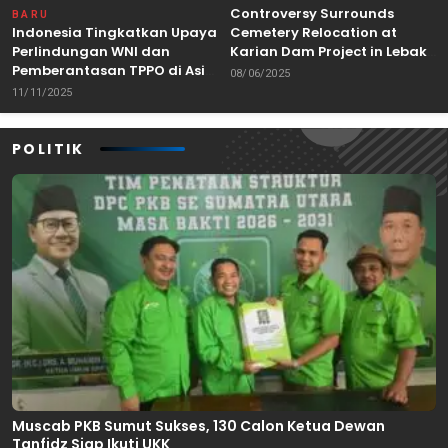
Controversy Surrounds
BARU
Indonesia Tingkatkan Upaya
Cemetery Relocation at
Perlindungan WNI dan
Karian Dam Project in Lebak,
Pemberantasan TPPO di Asia
Banten
08/06/2025
Tenggara
11/11/2025
POLITIK
Muscab PKB Sumut Sukses, 130 Calon Ketua Dewan
Tanfidz Siap Ikuti UKK