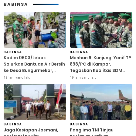
BABINSA
BABINSA
BABINSA
Kodim 0603/Lebak
Menhan RI Kunjungi Yonif TP
Salurkan Bantuan Air Bersih
898/PC di Kampar,
ke Desa Bungurmekar,
Tegaskan Kualitas SDM
Ringankan Beban Warga
Kunci Kekuatan TNI
19 jam yang lalu
19 jam yang lalu
Terdampak Kemarau
BABINSA
BABINSA
Jaga Kesiapan Jasmani,
Panglima TNI Tinjau