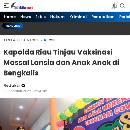
Tinta kita News
Informasi Terkini
Home
News
Ekbis
Hukum
Kriminal
Pendidikan
Peris
HEADLINE
TINTA KITA NEWS
NEWS
Kapolda Riau Tinjau Vaksinasi
Massal Lansia dan Anak Anak di
Bengkalis
Redaksi
11 Februari 2022 12:04 pm