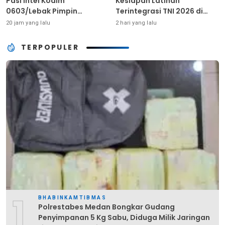
Pasi Intel Kodim
Kesiapan Latihan
0603/Lebak Pimpin
Terintegrasi TNI 2026 di
Pembinaan Fisik Rutin
Dabo Singkep
20 jam yang lalu
2 hari yang lalu
TERPOPULER
1
BHABINKAMTIBMAS
Polrestabes Medan Bongkar Gudang
Penyimpanan 5 Kg Sabu, Diduga Milik Jaringan