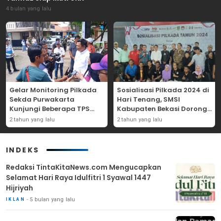
4 bulan yang lalu
Gelar Monitoring Pilkada
Sosialisasi Pilkada 2024 di
Sekda Purwakarta
Hari Tenang, SMSI
Kunjungi Beberapa TPS
Kabupaten Bekasi Dorong
Yang Ada Di Purwakarta
Angka Partisipasi
2 tahun yang lalu
2 tahun yang lalu
Masyarakat
INDEKS
Redaksi TintaKitaNews.com Mengucapkan
Selamat Hari Raya Idulfitri 1 Syawal 1447
Hijriyah
5 bulan yang lalu
IKLAN