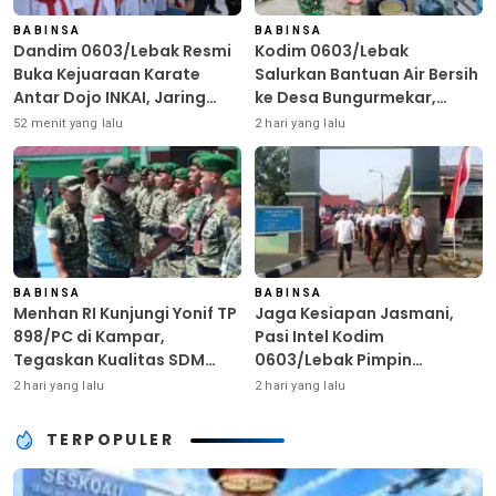
BABINSA
BABINSA
Dandim 0603/Lebak Resmi
Kodim 0603/Lebak
Buka Kejuaraan Karate
Salurkan Bantuan Air Bersih
Antar Dojo INKAI, Jaring
ke Desa Bungurmekar,
Bibit Atlet Unggul Sambut
Ringankan Beban Warga
52 menit yang lalu
2 hari yang lalu
HUT ke-81 RI
Terdampak Kemarau
BABINSA
BABINSA
Menhan RI Kunjungi Yonif TP
Jaga Kesiapan Jasmani,
898/PC di Kampar,
Pasi Intel Kodim
Tegaskan Kualitas SDM
0603/Lebak Pimpin
Kunci Kekuatan TNI
Pembinaan Fisik Rutin
2 hari yang lalu
2 hari yang lalu
TERPOPULER