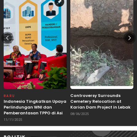
Controversy Surrounds
BARU
Indonesia Tingkatkan Upaya
Cemetery Relocation at
Perlindungan WNI dan
Karian Dam Project in Lebak,
Pemberantasan TPPO di Asia
Banten
08/06/2025
Tenggara
11/11/2025