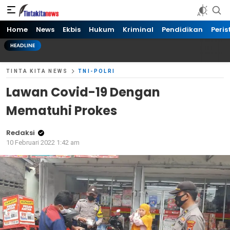
Tinta kita News
Informasi Terkini
Home
News
Ekbis
Hukum
Kriminal
Pendidikan
Peris
HEADLINE
TINTA KITA NEWS
TNI-POLRI
Lawan Covid-19 Dengan
Mematuhi Prokes
Redaksi
10 Februari 2022 1:42 am