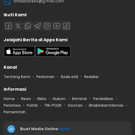
tintakitanews@g.mail.com
Ikuti Kami
Jelajahi Berita di Apps Kami
Kanal
Tentang Kami
Pedoman
Kode etik
Redaksi
Informasi
Home
News
Ekbis
Hukum
Kriminal
Pendidikan
Peristiwa
Politik
TNI-POLRI
Sorotan
Bhabinkamtibmas
Pemerintah
Buat Media Online
disini