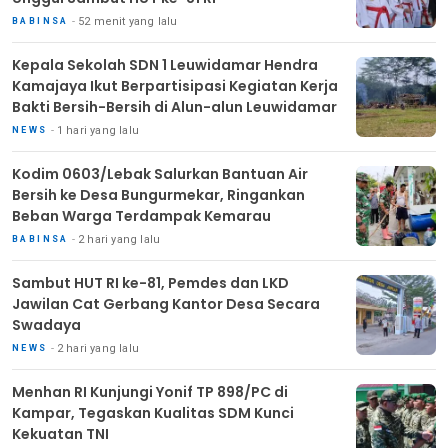
52 menit yang lalu
BABINSA
Kepala Sekolah SDN 1 Leuwidamar Hendra
Kamajaya Ikut Berpartisipasi Kegiatan Kerja
Bakti Bersih-Bersih di Alun-alun Leuwidamar
1 hari yang lalu
NEWS
Kodim 0603/Lebak Salurkan Bantuan Air
Bersih ke Desa Bungurmekar, Ringankan
Beban Warga Terdampak Kemarau
2 hari yang lalu
BABINSA
Sambut HUT RI ke-81, Pemdes dan LKD
Jawilan Cat Gerbang Kantor Desa Secara
Swadaya
2 hari yang lalu
NEWS
Menhan RI Kunjungi Yonif TP 898/PC di
Kampar, Tegaskan Kualitas SDM Kunci
Kekuatan TNI