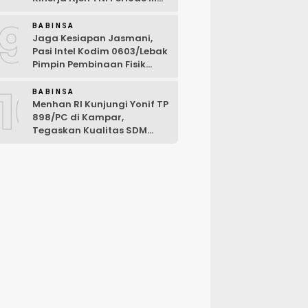
TA 2026
9
BABINSA
Jaga Kesiapan Jasmani,
Pasi Intel Kodim 0603/Lebak
Pimpin Pembinaan Fisik
Rutin
10
BABINSA
Menhan RI Kunjungi Yonif TP
898/PC di Kampar,
Tegaskan Kualitas SDM
Kunci Kekuatan TNI