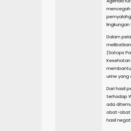
Agenda ruti
mencegah t
pemyalahgu
lingkungan
Dalam pela
melibatkan
(Satops Pa
Kesehatan
membantu 
urine yang 
Dari hasil 
terhadap W
ada ditemu
obat-obat 
hasil negati