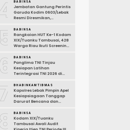
4
Ramah Anak
BABINSA
Jembatan Gantung Perintis
Garuda Kodim 0603/Lebak
Resmi Diresmikan,
Permudah Akses Warga
5
Desa Wanasalam
BABINSA
Rangkaian HUT Ke-1 Kodam
XIX/Tuanku Tambusai, 428
Warga Riau Ikuti Screening
Kesehatan Gratis
6
BABINSA
Panglima TNI Tinjau
Kesiapan Latihan
Terintegrasi TNI 2026 di
Dabo Singkep
7
BHABINKAMTIBMAS
Kapolres Lebak Pimpin Apel
Kesiapsiagaan Tanggap
Darurat Bencana dan
Karhutla Tahun 2026
8
BABINSA
Kodam XIX/Tuanku
Tambusai Awali Audit
Kinerja Itjen TNI Periode III