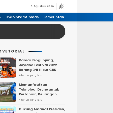
6 Agustus 2026
n
Bhabinkamtibmas
Pemerintah
DVETORIAL
Ramai Pengunjung,
Joyland Festival 2022
Bareng BNI Hibur GBK
4 tahun yang lalu
Memanfaatkan
Teknologi Drone untuk
Pertanian, Keuangan,
Pertambangan, Real
4 tahun yang lalu
Estate, dan
Telekomunikasi.
Dukung Amanat Presiden,