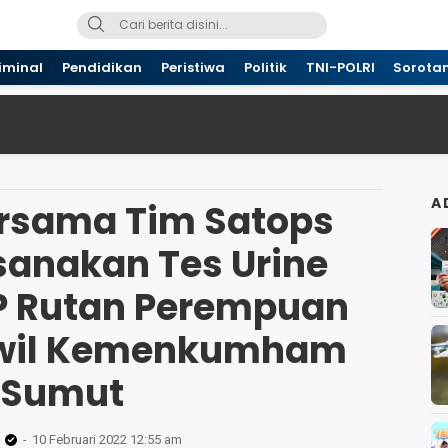
iminal
Pendidikan
Peristiwa
Politik
TNI-POLRI
Sorota
A
rsama Tim Satops
sanakan Tes Urine
 Rutan Perempuan
wil Kemenkumham
Sumut
10 Februari 2022 12:55 am