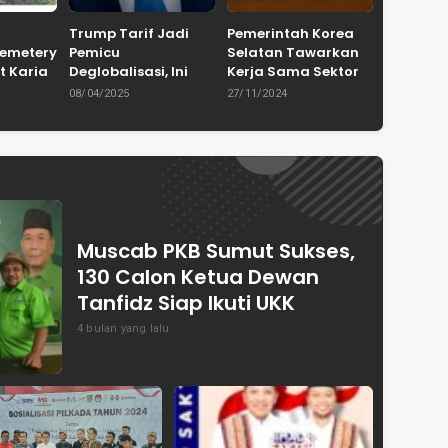
Trump Tarif Jadi
Pemerintah Korea
Cemetery
Pemicu
Selatan Tawarkan
t Karian
Deglobalisasi, Ini
Kerja Sama Sektor
in
Ulasan Tajam dari
Pertanian untuk
08/04/2025
27/11/2024
en
Dewan Pakar
Capai Swasembada
ASPRINDO
Pangan Indonesia
Muscab PKB Sumut Sukses,
130 Calon Ketua Dewan
Tanfidz Siap Ikuti UKK
4 bulan yang lalu