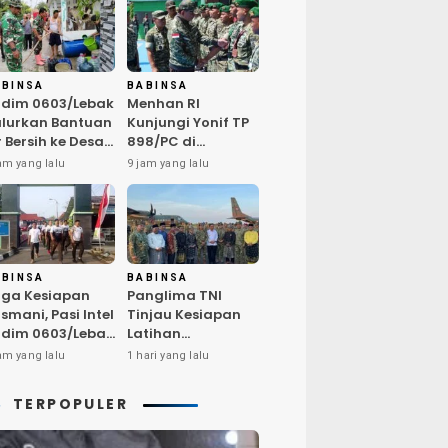
ABINSA
BABINSA
dim 0603/Lebak
Menhan RI
lurkan Bantuan
Kunjungi Yonif TP
r Bersih ke Desa
898/PC di
ngurmekar,
Kampar,
am yang lalu
9 jam yang lalu
ngankan Beban
Tegaskan
arga
Kualitas SDM
erdampak
Kunci Kekuatan
emarau
TNI
ABINSA
BABINSA
ga Kesiapan
Panglima TNI
smani, Pasi Intel
Tinjau Kesiapan
dim 0603/Lebak
Latihan
mpin Pembinaan
Terintegrasi TNI
am yang lalu
1 hari yang lalu
sik Rutin
2026 di Dabo
Singkep
TERPOPULER