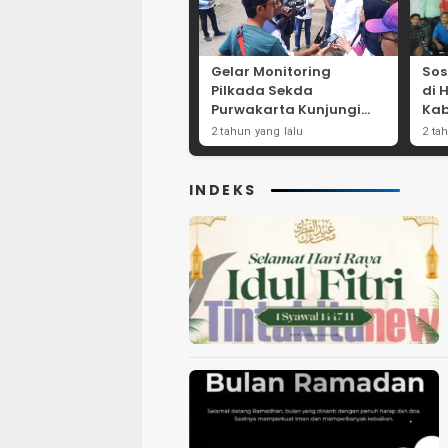
Gelar Monitoring
Sos
Pilkada Sekda
di 
Purwakarta Kunjungi
Kab
Beberapa TPS Yang Ada
Dor
2 tahun yang lalu
2 ta
Di Purwakarta
Par
INDEKS