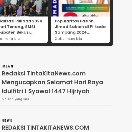
ialisasi Pilkada 2024
Popularitas Paslon
Hari Tenang, SMSI
Jimad Sakteh di Pilkada
upaten Bekasi
Sampang 2024
ong Angka
Didorong Kebijakan
hun yang lalu
2 tahun yang lalu
tisipasi Masyarakat
Populis dan Dukungan
Ulama
IKLAN
Redaksi TintaKitaNews.com
Mengucapkan Selamat Hari Raya
Idulfitri 1 Syawal 1447 Hijriyah
5 bulan yang lalu
NEWS
REDAKSI TINTAKITANEWS.COM