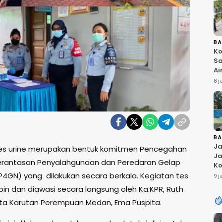
B
Ko
Sa
Ai
Bu
8 j
Ri
W
T
K
B
Ja
es urine merupakan bentuk komitmen Pencegahan
Ja
rantasan Penyalahgunaan dan Peredaran Gelap
Ko
Pi
(P4GN) yang dilakukan secara berkala. Kegiatan tes
9 j
Fi
pin dan diawasi secara langsung oleh Ka.KPR, Ruth
erta Karutan Perempuan Medan, Ema Puspita.