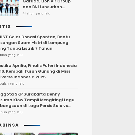
Garuda, Lion Air Group
dan BNI Luncurkan
Program Terbang Hemat
4 tahun yang lalu
Bersama BNI 2022
RTIS
IST Gelar Donasi Spontan, Bantu
sangan Suami-Istri di Lampung
ng Tanpa Listrik 7 Tahun
ulan yang lalu
stika Aprilia, Finalis Puteri Indonesia
16, Kembali Turun Gunung di Miss
iverse Indonesia 2025
bulan yang lalu
ggota SKP Surakarta Denny
suma Klow Tampil Mengiringi Lagu
bangsaan di Laga Persis Solo vs
rsija Jakarta
ahun yang lalu
ABINSA