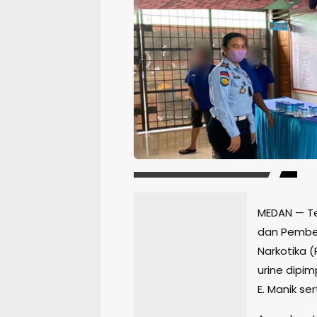
MEDAN — T
dan Pembe
Narkotika 
urine dipim
E. Manik s