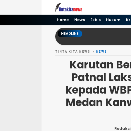
Tinta kita News
Informasi Terkini
Home
News
Ekbis
Hukum
Kr
HEADLINE
TINTA KITA NEWS
NEWS
Karutan Be
Patnal Lak
kepada WBP
Medan Kan
Redaksi