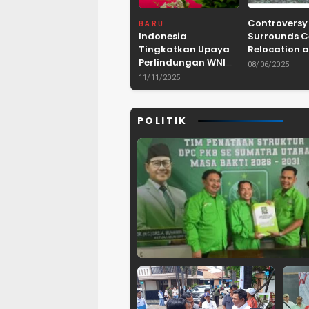
Controversy
BARU
Indonesia
Surrounds 
Tingkatkan Upaya
Relocation a
Perlindungan WNI
Dam Project 
08/06/2025
dan Pemberantasan
Lebak, Bant
11/11/2025
TPPO di Asia
Tenggara
POLITIK