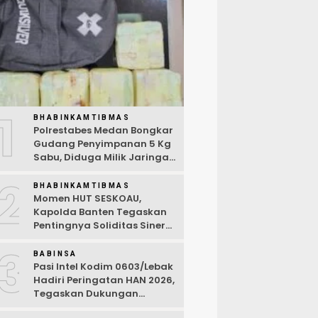
1
BHABINKAMTIBMAS
Polrestabes Medan Bongkar
Gudang Penyimpanan 5 Kg
Sabu, Diduga Milik Jaringan
Lintas Negara Tiga Negara
2
BHABINKAMTIBMAS
Momen HUT SESKOAU,
Kapolda Banten Tegaskan
Pentingnya Soliditas Sinergi
Polri-TNI
3
BABINSA
Pasi Intel Kodim 0603/Lebak
Hadiri Peringatan HAN 2026,
Tegaskan Dukungan
Ciptakan Lingkungan