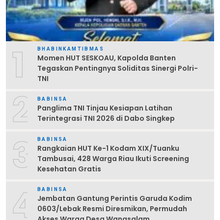
1
BHABINKAMTIBMAS
Momen HUT SESKOAU, Kapolda Banten
Tegaskan Pentingnya Soliditas Sinergi Polri-
TNI
2
BABINSA
Panglima TNI Tinjau Kesiapan Latihan
Terintegrasi TNI 2026 di Dabo Singkep
3
BABINSA
Rangkaian HUT Ke-1 Kodam XIX/Tuanku
Tambusai, 428 Warga Riau Ikuti Screening
Kesehatan Gratis
4
BABINSA
Jembatan Gantung Perintis Garuda Kodim
0603/Lebak Resmi Diresmikan, Permudah
Akses Warga Desa Wanasalam