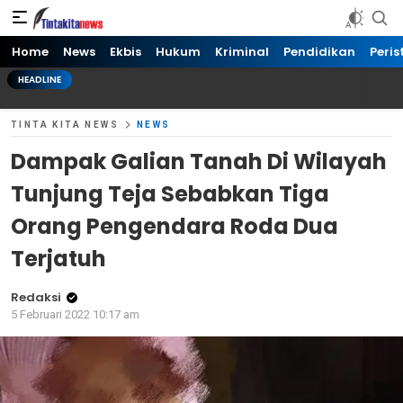
Tinta kita News
Informasi Terkini
Home
News
Ekbis
Hukum
Kriminal
Pendidikan
Peris
HEADLINE
TINTA KITA NEWS
NEWS
Dampak Galian Tanah Di Wilayah
Tunjung Teja Sebabkan Tiga
Orang Pengendara Roda Dua
Terjatuh
Redaksi
5 Februari 2022 10:17 am