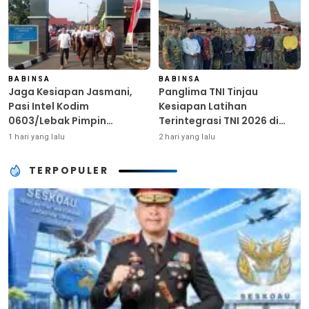
BABINSA
BABINSA
Jaga Kesiapan Jasmani,
Panglima TNI Tinjau
Pasi Intel Kodim
Kesiapan Latihan
0603/Lebak Pimpin
Terintegrasi TNI 2026 di
Pembinaan Fisik Rutin
Dabo Singkep
1 hari yang lalu
2 hari yang lalu
TERPOPULER