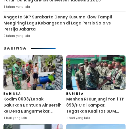
Turun Gunung di Miss Universe Indonesia 2025
1 tahun yang lalu
Anggota SKP Surakarta Denny Kusuma Klow Tampil
Mengiringi Lagu Kebangsaan di Laga Persis Solo vs
Persija Jakarta
2 tahun yang lalu
BABINSA
BABINSA
BABINSA
Kodim 0603/Lebak
Menhan RI Kunjungi Yonif TP
Salurkan Bantuan Air Bersih
898/PC di Kampar,
ke Desa Bungurmekar,
Tegaskan Kualitas SDM
Ringankan Beban Warga
Kunci Kekuatan TNI
1 hari yang lalu
1 hari yang lalu
Terdampak Kemarau