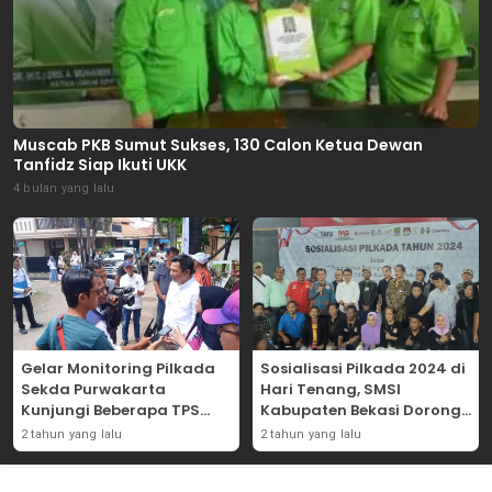
Muscab PKB Sumut Sukses, 130 Calon Ketua Dewan
Tanfidz Siap Ikuti UKK
4 bulan yang lalu
Gelar Monitoring Pilkada
Sosialisasi Pilkada 2024 di
Sekda Purwakarta
Hari Tenang, SMSI
Kunjungi Beberapa TPS
Kabupaten Bekasi Dorong
Yang Ada Di Purwakarta
Angka Partisipasi
2 tahun yang lalu
2 tahun yang lalu
Masyarakat