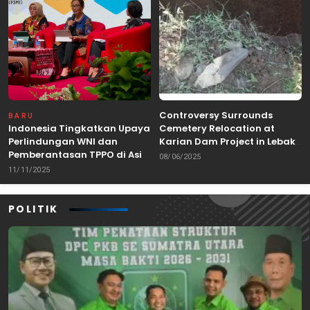
Controversy Surrounds
BARU
Indonesia Tingkatkan Upaya
Cemetery Relocation at
Perlindungan WNI dan
Karian Dam Project in Lebak,
Pemberantasan TPPO di Asia
Banten
08/06/2025
Tenggara
11/11/2025
POLITIK