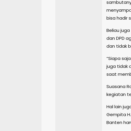
sambutanya
menyampaik
bisa hadir
Beliau jug
dan DPD ag
dan tidak 
“Siapa saj
juga tidak 
saat memb
Suasana Ra
kegiatan t
Hal lain j
Gempita H.
Banten har