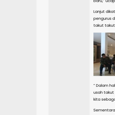
baru,” uca
Lanjut dika
pengurus d
takut taku
” Dalam ha
usah takut
kita sebaga
Sementara 