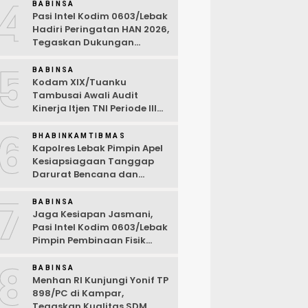
4
Desa Wanasalam
BABINSA
Pasi Intel Kodim 0603/Lebak
Hadiri Peringatan HAN 2026,
Tegaskan Dukungan
Ciptakan Lingkungan
5
Ramah Anak
BABINSA
Kodam XIX/Tuanku
Tambusai Awali Audit
Kinerja Itjen TNI Periode III
TA 2026
6
BHABINKAMTIBMAS
Kapolres Lebak Pimpin Apel
Kesiapsiagaan Tanggap
Darurat Bencana dan
Karhutla Tahun 2026
7
BABINSA
Jaga Kesiapan Jasmani,
Pasi Intel Kodim 0603/Lebak
Pimpin Pembinaan Fisik
Rutin
8
BABINSA
Menhan RI Kunjungi Yonif TP
898/PC di Kampar,
Tegaskan Kualitas SDM