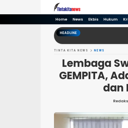
Tinta kita News
Informasi Terkini
Home
News
Ekbis
Hukum
Kr
HEADLINE
TINTA KITA NEWS
NEWS
Lembaga Sw
GEMPITA, Ad
dan 
Redaks