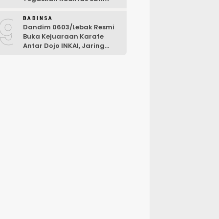
Kunci Kekuatan TNI
9
BABINSA
Dandim 0603/Lebak Resmi
Buka Kejuaraan Karate
Antar Dojo INKAI, Jaring
Bibit Atlet Unggul Sambut
HUT ke-81 RI