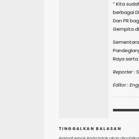
” Kita suda
berbagai 
Dan PR ba
Gempita di
Sementara 
Pandeglang
Raya serta
Reporter :
Editor : En
TINGGALKAN BALASAN
Alamat email Anda tidak akan dipublika