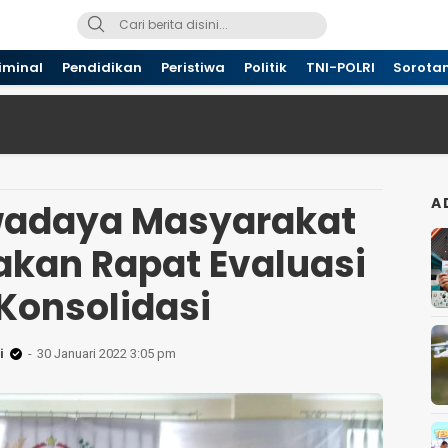
iminal
Pendidikan
Peristiwa
Politik
TNI-POLRI
Sorota
A
adaya Masyarakat
akan Rapat Evaluasi
Konsolidasi
i
30 Januari 2022 3:05 pm