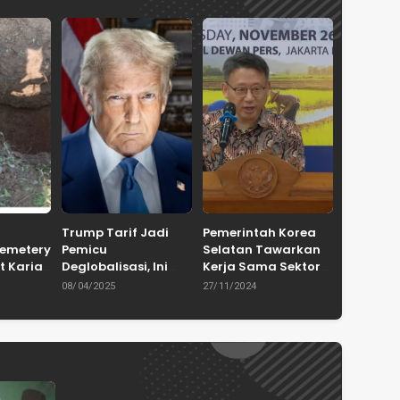
Trump Tarif Jadi
Pemerintah Korea
Cemetery
Pemicu
Selatan Tawarkan
t Karian
Deglobalisasi, Ini
Kerja Sama Sektor
in
Ulasan Tajam dari
Pertanian untuk
08/04/2025
27/11/2024
en
Dewan Pakar
Capai Swasembada
ASPRINDO
Pangan Indonesia