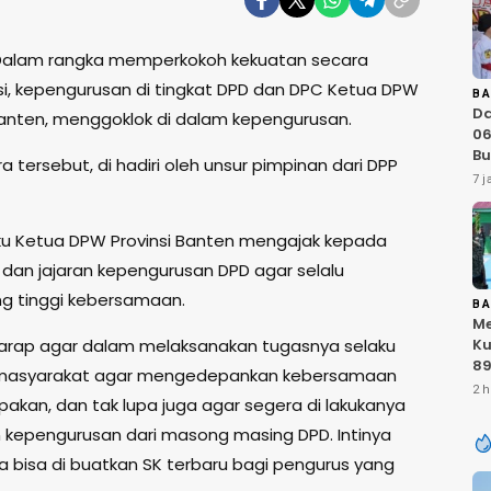
Dalam rangka memperkokoh kekuatan secara
si, kepengurusan di tingkat DPD dan DPC Ketua DPW
B
D
nten, menggoklok di dalam kepengurusan.
06
Bu
 tersebut, di hadiri oleh unsur pimpinan dari DPP
Ka
7 j
IN
At
Sa
aku Ketua DPW Provinsi Banten mengajak kepada
RI
 dan jajaran kepengurusan DPD agar selalu
g tinggi kebersamaan.
B
Me
arap agar dalam melaksanakan tugasnya selaku
Ku
89
masyarakat agar mengedepankan kebersamaan
K
2 h
akan, dan tak lupa juga agar segera di lakukanya
T
Ku
kepengurusan dari masong masing DPD. Intinya
Ku
a bisa di buatkan SK terbaru bagi pengurus yang
TN