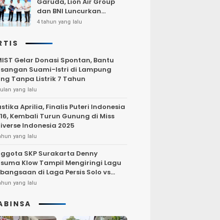
Garuda, Lion Air Group
dan BNI Luncurkan
Program Terbang Hemat
4 tahun yang lalu
Bersama BNI 2022
RTIS
IST Gelar Donasi Spontan, Bantu
sangan Suami-Istri di Lampung
ng Tanpa Listrik 7 Tahun
ulan yang lalu
stika Aprilia, Finalis Puteri Indonesia
16, Kembali Turun Gunung di Miss
iverse Indonesia 2025
ahun yang lalu
ggota SKP Surakarta Denny
suma Klow Tampil Mengiringi Lagu
bangsaan di Laga Persis Solo vs
rsija Jakarta
ahun yang lalu
ABINSA