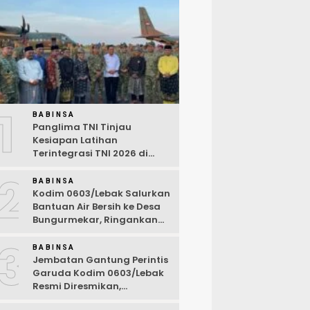
1
BABINSA
Panglima TNI Tinjau
Kesiapan Latihan
Terintegrasi TNI 2026 di
Dabo Singkep
2
BABINSA
Kodim 0603/Lebak Salurkan
Bantuan Air Bersih ke Desa
Bungurmekar, Ringankan
Beban Warga Terdampak
3
Kemarau
BABINSA
Jembatan Gantung Perintis
Garuda Kodim 0603/Lebak
Resmi Diresmikan,
Permudah Akses Warga