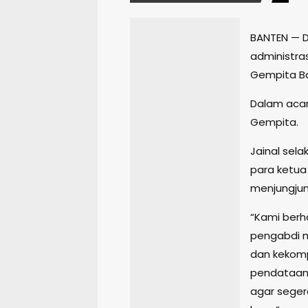
BANTEN — 
administra
Gempita Ba
Dalam acara
Gempita.
Jainal sel
para ketua
menjungjun
“Kami berh
pengabdi 
dan kekomp
pendataan 
agar seger