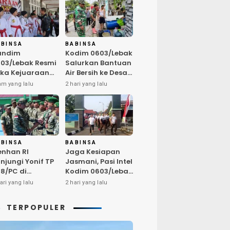
ABINSA
BABINSA
andim
Kodim 0603/Lebak
03/Lebak Resmi
Salurkan Bantuan
ka Kejuaraan
Air Bersih ke Desa
rate Antar Dojo
Bungurmekar,
am yang lalu
2 hari yang lalu
KAI, Jaring Bibit
Ringankan Beban
let Unggul
Warga
mbut HUT ke-81
Terdampak
Kemarau
ABINSA
BABINSA
nhan RI
Jaga Kesiapan
njungi Yonif TP
Jasmani, Pasi Intel
8/PC di
Kodim 0603/Lebak
ampar,
Pimpin Pembinaan
ari yang lalu
2 hari yang lalu
egaskan
Fisik Rutin
alitas SDM
TERPOPULER
nci Kekuatan
I