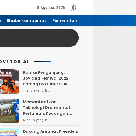
8 Agustus 2026
n
Bhabinkamtibmas
Pemerintah
DVETORIAL
Ramai Pengunjung,
Joyland Festival 2022
Bareng BNI Hibur GBK
4 tahun yang lalu
Memanfaatkan
Teknologi Drone untuk
Pertanian, Keuangan,
Pertambangan, Real
4 tahun yang lalu
Estate, dan
Telekomunikasi.
Dukung Amanat Presiden,