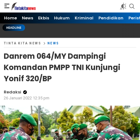
Tinta kita News
Informasi Terkini
Home
News
Ekbis
Hukum
Kriminal
Pendidikan
Peris
HEADLINE
TINTA KITA NEWS
NEWS
Danrem 064/MY Dampingi
Komandan PMPP TNI Kunjungi
Yonif 320/BP
Redaksi
26 Januari 2022 12:35 pm