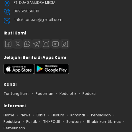
PT. DUA SAMUDRA MEDIA
089512868010
tintakitanews@g.mail.com
Ikuti Kami
Jelajahi Berita di Apps Kami
Kanal
Tentang Kami
Pedoman
Kode etik
Redaksi
Informasi
Home
News
Ekbis
Hukum
Kriminal
Pendidikan
Peristiwa
Politik
TNI-POLRI
Sorotan
Bhabinkamtibmas
Pemerintah