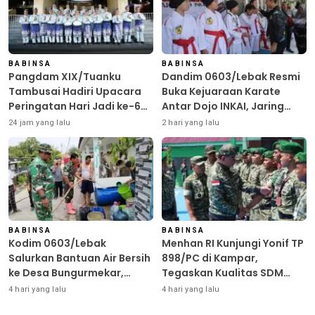
BABINSA
BABINSA
Pangdam XIX/Tuanku
Dandim 0603/Lebak Resmi
Tambusai Hadiri Upacara
Buka Kejuaraan Karate
Peringatan Hari Jadi ke-69
Antar Dojo INKAI, Jaring
Provinsi Riau
Bibit Atlet Unggul Sambut
24 jam yang lalu
2 hari yang lalu
HUT ke-81 RI
BABINSA
BABINSA
Kodim 0603/Lebak
Menhan RI Kunjungi Yonif TP
Salurkan Bantuan Air Bersih
898/PC di Kampar,
ke Desa Bungurmekar,
Tegaskan Kualitas SDM
Ringankan Beban Warga
Kunci Kekuatan TNI
4 hari yang lalu
4 hari yang lalu
Terdampak Kemarau