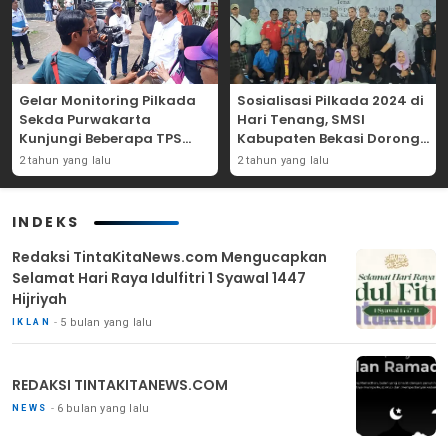
Gelar Monitoring Pilkada
Sosialisasi Pilkada 2024 di
Sekda Purwakarta
Hari Tenang, SMSI
Kunjungi Beberapa TPS
Kabupaten Bekasi Dorong
Yang Ada Di Purwakarta
Angka Partisipasi
2 tahun yang lalu
2 tahun yang lalu
Masyarakat
INDEKS
Redaksi TintaKitaNews.com Mengucapkan
Selamat Hari Raya Idulfitri 1 Syawal 1447
Hijriyah
5 bulan yang lalu
IKLAN
REDAKSI TINTAKITANEWS.COM
6 bulan yang lalu
NEWS