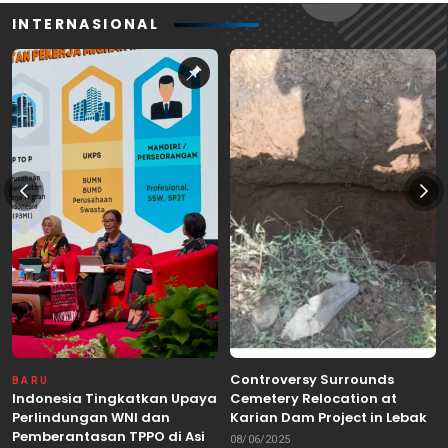
INTERNASIONAL
Controversy Surrounds
BARU
Indonesia Tingkatkan Upaya
Cemetery Relocation at
Perlindungan WNI dan
Karian Dam Project in Lebak,
Pemberantasan TPPO di Asia
Banten
08/06/2025