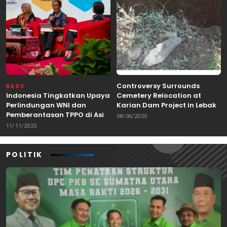
Controversy Surrounds
BARU
Indonesia Tingkatkan Upaya
Cemetery Relocation at
Perlindungan WNI dan
Karian Dam Project in Lebak,
Pemberantasan TPPO di Asia
Banten
08/06/2025
Tenggara
11/11/2025
POLITIK