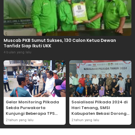
Muscab PKB Sumut Sukses, 130 Calon Ketua Dewan
Tanfidz Siap Ikuti UKK
4 bulan yang lalu
Gelar Monitoring Pilkada
Sosialisasi Pilkada 2024 di
Sekda Purwakarta
Hari Tenang, SMSI
Kunjungi Beberapa TPS
Kabupaten Bekasi Dorong
Yang Ada Di Purwakarta
Angka Partisipasi
2 tahun yang lalu
2 tahun yang lalu
Masyarakat