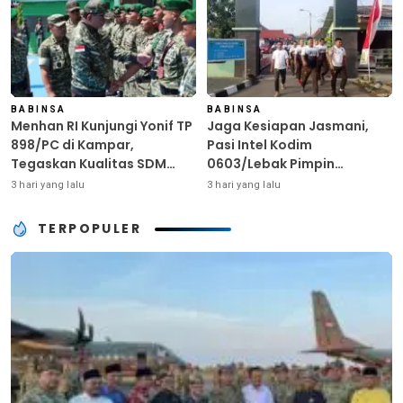
BABINSA
BABINSA
Menhan RI Kunjungi Yonif TP
Jaga Kesiapan Jasmani,
898/PC di Kampar,
Pasi Intel Kodim
Tegaskan Kualitas SDM
0603/Lebak Pimpin
Kunci Kekuatan TNI
Pembinaan Fisik Rutin
3 hari yang lalu
3 hari yang lalu
TERPOPULER