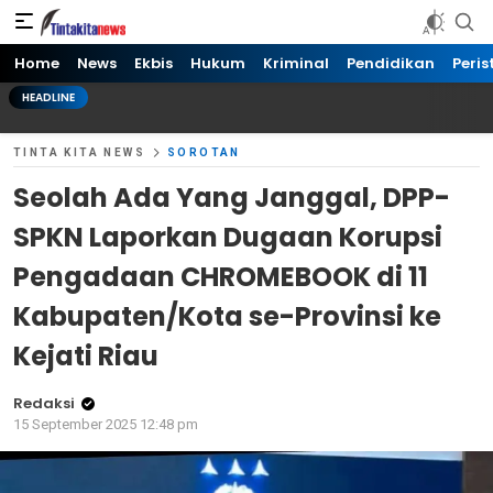
Tinta kita News
Informasi Terkini
Home
News
Ekbis
Hukum
Kriminal
Pendidikan
Peris
HEADLINE
TINTA KITA NEWS
SOROTAN
Seolah Ada Yang Janggal, DPP-
SPKN Laporkan Dugaan Korupsi
Pengadaan CHROMEBOOK di 11
Kabupaten/Kota se-Provinsi ke
Kejati Riau
Redaksi
15 September 2025 12:48 pm