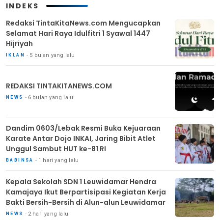
INDEKS
Redaksi TintaKitaNews.com Mengucapkan
Selamat Hari Raya Idulfitri 1 Syawal 1447
Hijriyah
5 bulan yang lalu
IKLAN
REDAKSI TINTAKITANEWS.COM
6 bulan yang lalu
NEWS
Dandim 0603/Lebak Resmi Buka Kejuaraan
Karate Antar Dojo INKAI, Jaring Bibit Atlet
Unggul Sambut HUT ke-81 RI
1 hari yang lalu
BABINSA
Kepala Sekolah SDN 1 Leuwidamar Hendra
Kamajaya Ikut Berpartisipasi Kegiatan Kerja
Bakti Bersih-Bersih di Alun-alun Leuwidamar
2 hari yang lalu
NEWS