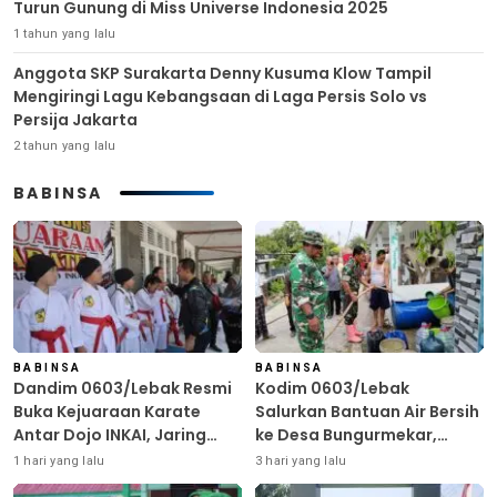
Turun Gunung di Miss Universe Indonesia 2025
1 tahun yang lalu
Anggota SKP Surakarta Denny Kusuma Klow Tampil
Mengiringi Lagu Kebangsaan di Laga Persis Solo vs
Persija Jakarta
2 tahun yang lalu
BABINSA
BABINSA
BABINSA
Dandim 0603/Lebak Resmi
Kodim 0603/Lebak
Buka Kejuaraan Karate
Salurkan Bantuan Air Bersih
Antar Dojo INKAI, Jaring
ke Desa Bungurmekar,
Bibit Atlet Unggul Sambut
Ringankan Beban Warga
1 hari yang lalu
3 hari yang lalu
HUT ke-81 RI
Terdampak Kemarau