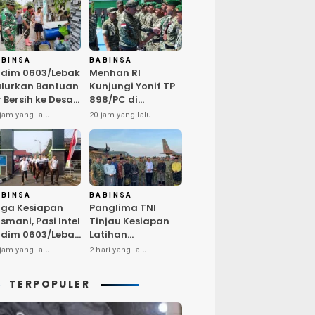
ABINSA
BABINSA
dim 0603/Lebak
Menhan RI
lurkan Bantuan
Kunjungi Yonif TP
r Bersih ke Desa
898/PC di
ngurmekar,
Kampar,
jam yang lalu
20 jam yang lalu
ngankan Beban
Tegaskan
arga
Kualitas SDM
erdampak
Kunci Kekuatan
emarau
TNI
ABINSA
BABINSA
ga Kesiapan
Panglima TNI
smani, Pasi Intel
Tinjau Kesiapan
dim 0603/Lebak
Latihan
mpin Pembinaan
Terintegrasi TNI
jam yang lalu
2 hari yang lalu
sik Rutin
2026 di Dabo
Singkep
TERPOPULER