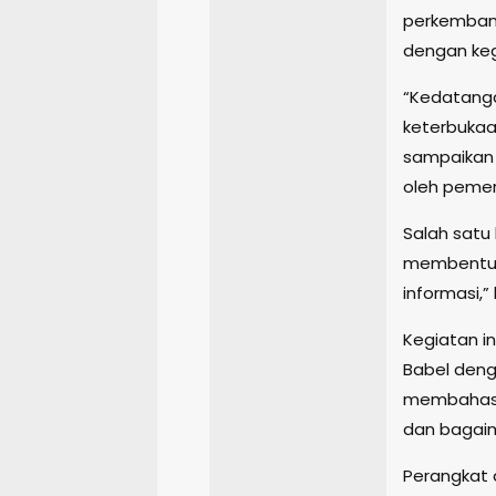
perkembang
dengan keg
“Kedatanga
keterbukaa
sampaikan 
oleh pemer
Salah satu
membentuk
informasi,”
Kegiatan in
Babel deng
membahas b
dan bagaim
Perangkat 