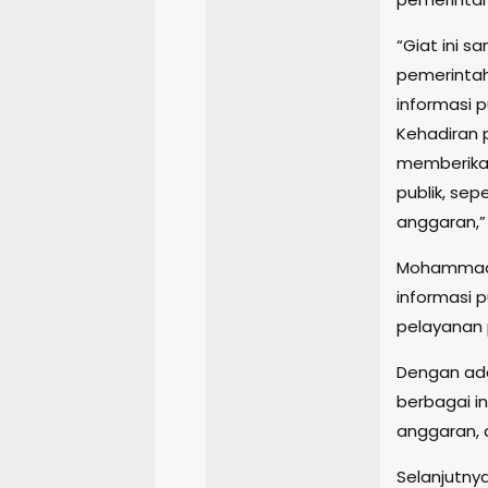
“Giat ini s
pemerintah
informasi 
Kehadiran p
memberika
publik, se
anggaran,” 
Mohammad 
informasi 
pelayanan
Dengan ada
berbagai i
anggaran, 
Selanjutnya