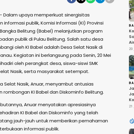
– Dalam upaya memperkuat sinergisitas
 informasi publik, Komisi Informasi (KI) Provinsi
B
Bangka Belitung (Babel) melanjutkan program
Ko
Sa
badan publik di Pulau Belitung. Salah satu desa
Ai
angi oleh KI Babel adalah Desa Selat Nasik di
Bu
20 
Ri
anau. Kegiatan ini berlangsung pada Senin, 20 Mei
W
ihadiri oleh perangkat desa, siswa-siswi SMK
T
K
Selat Nasik, serta masyarakat setempat.
a Selat Nasik, Anuar, menyambut antusias
B
Ja
 rombongan KI Babel dan Diskominfo Belitung.
Ja
Ko
butannya, Anuar menyatakan apresiasinya
Pi
21 
Fi
ehadiran KI Babel dan Diskominfo yang telah
datang jauh-jauh untuk memberikan pemahaman
erbukaan informasi publik.