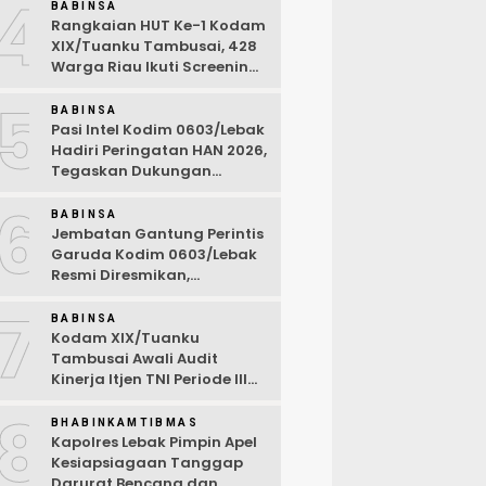
4
BABINSA
Rangkaian HUT Ke-1 Kodam
XIX/Tuanku Tambusai, 428
Warga Riau Ikuti Screening
Kesehatan Gratis
5
BABINSA
Pasi Intel Kodim 0603/Lebak
Hadiri Peringatan HAN 2026,
Tegaskan Dukungan
Ciptakan Lingkungan
6
Ramah Anak
BABINSA
Jembatan Gantung Perintis
Garuda Kodim 0603/Lebak
Resmi Diresmikan,
Permudah Akses Warga
7
Desa Wanasalam
BABINSA
Kodam XIX/Tuanku
Tambusai Awali Audit
Kinerja Itjen TNI Periode III
TA 2026
8
BHABINKAMTIBMAS
Kapolres Lebak Pimpin Apel
Kesiapsiagaan Tanggap
Darurat Bencana dan