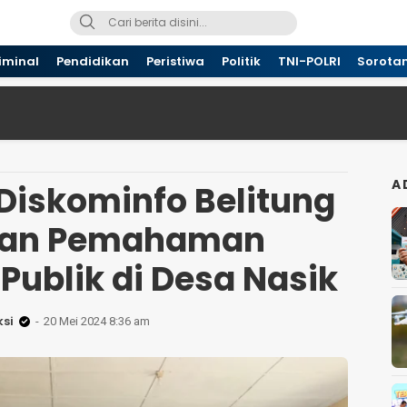
iminal
Pendidikan
Peristiwa
Politik
TNI-POLRI
Sorota
A
 Diskominfo Belitung
kan Pemahaman
Publik di Desa Nasik
si
20 Mei 2024 8:36 am