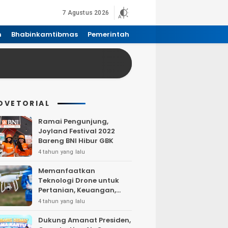
7 Agustus 2026
n
Bhabinkamtibmas
Pemerintah
DVETORIAL
Ramai Pengunjung,
Joyland Festival 2022
Bareng BNI Hibur GBK
4 tahun yang lalu
Memanfaatkan
Teknologi Drone untuk
Pertanian, Keuangan,
Pertambangan, Real
4 tahun yang lalu
Estate, dan
Telekomunikasi.
Dukung Amanat Presiden,