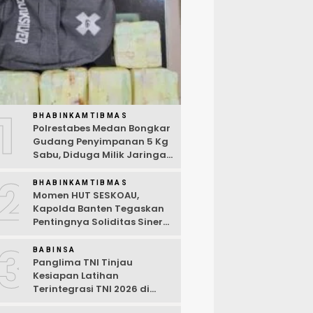
1
BHABINKAMTIBMAS
Polrestabes Medan Bongkar
Gudang Penyimpanan 5 Kg
Sabu, Diduga Milik Jaringan
Lintas Negara Tiga Negara
2
BHABINKAMTIBMAS
Momen HUT SESKOAU,
Kapolda Banten Tegaskan
Pentingnya Soliditas Sinergi
Polri-TNI
3
BABINSA
Panglima TNI Tinjau
Kesiapan Latihan
Terintegrasi TNI 2026 di
Dabo Singkep