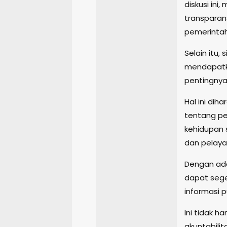
diskusi ini
transparan
pemerinta
Selain itu,
mendapatka
pentingnya 
Hal ini di
tentang pe
kehidupan 
dan pelaya
Dengan ada
dapat sege
informasi 
Ini tidak 
akuntabili