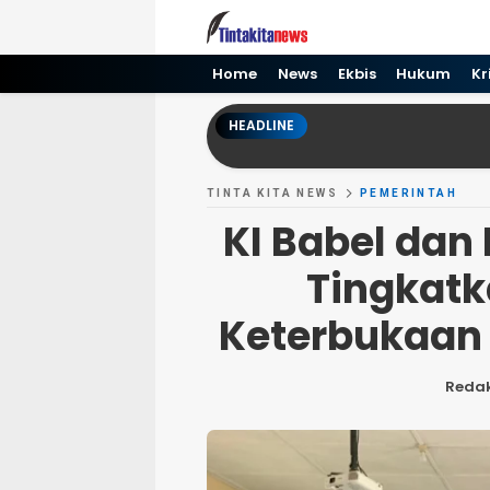
Tinta kita News
Informasi Terkini
Home
News
Ekbis
Hukum
Kr
HEADLINE
TINTA KITA NEWS
PEMERINTAH
KI Babel dan
Tingkat
Keterbukaan 
Redak