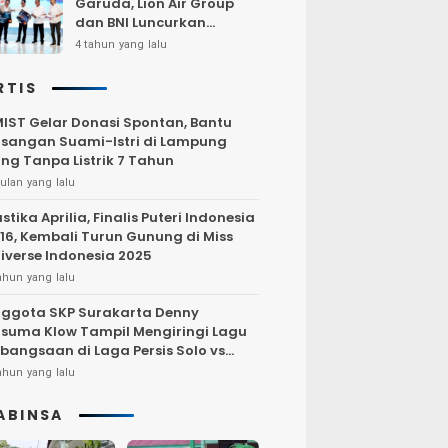
Garuda, Lion Air Group
dan BNI Luncurkan
Program Terbang Hemat
4 tahun yang lalu
Bersama BNI 2022
RTIS
IST Gelar Donasi Spontan, Bantu
sangan Suami-Istri di Lampung
ng Tanpa Listrik 7 Tahun
ulan yang lalu
stika Aprilia, Finalis Puteri Indonesia
16, Kembali Turun Gunung di Miss
iverse Indonesia 2025
ahun yang lalu
ggota SKP Surakarta Denny
suma Klow Tampil Mengiringi Lagu
bangsaan di Laga Persis Solo vs
rsija Jakarta
ahun yang lalu
ABINSA