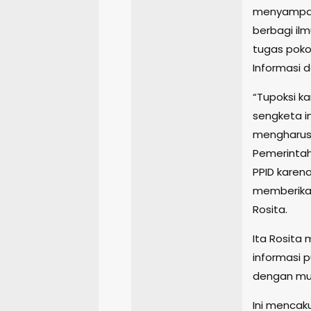
menyampaik
berbagi il
tugas pokok
Informasi 
“Tupoksi k
sengketa in
mengharusk
Pemerintah
PPID karen
memberikan
Rosita.
Ita Rosita
informasi 
dengan mu
Ini mencaku