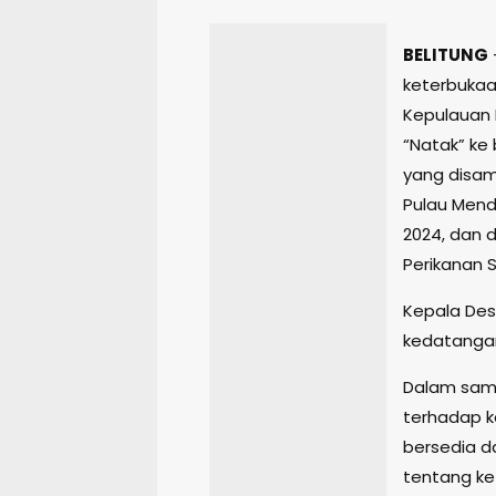
BELITUNG
keterbukaan
Kepulauan 
“Natak” ke 
yang disamb
Pulau Mend
2024, dan d
Perikanan 
Kepala Des
kedatangan
Dalam sam
terhadap k
bersedia 
tentang ket