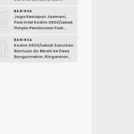
Karhutla Tahun 2026
9
BABINSA
Jaga Kesiapan Jasmani,
Pasi Intel Kodim 0603/Lebak
Pimpin Pembinaan Fisik
Rutin
10
BABINSA
Kodim 0603/Lebak Salurkan
Bantuan Air Bersih ke Desa
Bungurmekar, Ringankan
Beban Warga Terdampak
Kemarau