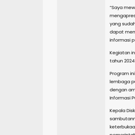
“Saya mewa
mengapresi
yang sudah
dapat mem
informasi pu
Kegiatan in
tahun 2024 
Program in
lembaga pu
dengan ama
Informasi Pu
Kepala Dis
sambutann
keterbukaa
pemerintah