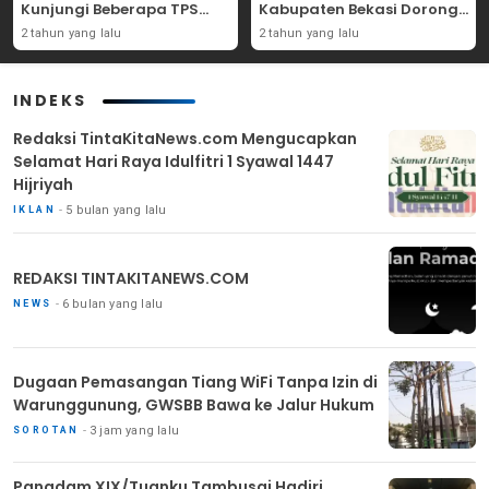
Kunjungi Beberapa TPS
Kabupaten Bekasi Dorong
Yang Ada Di Purwakarta
Angka Partisipasi
2 tahun yang lalu
2 tahun yang lalu
Masyarakat
INDEKS
Redaksi TintaKitaNews.com Mengucapkan
Selamat Hari Raya Idulfitri 1 Syawal 1447
Hijriyah
5 bulan yang lalu
IKLAN
REDAKSI TINTAKITANEWS.COM
6 bulan yang lalu
NEWS
Dugaan Pemasangan Tiang WiFi Tanpa Izin di
Warunggunung, GWSBB Bawa ke Jalur Hukum
3 jam yang lalu
SOROTAN
Pangdam XIX/Tuanku Tambusai Hadiri