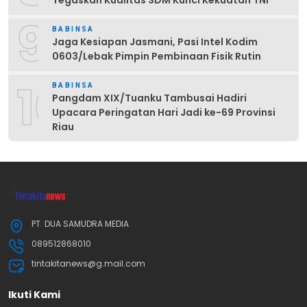
Tegaskan Kualitas SDM Kunci Kekuatan TNI
9
BABINSA
Jaga Kesiapan Jasmani, Pasi Intel Kodim
0603/Lebak Pimpin Pembinaan Fisik Rutin
10
BABINSA
Pangdam XIX/Tuanku Tambusai Hadiri
Upacara Peringatan Hari Jadi ke-69 Provinsi
Riau
PT. DUA SAMUDRA MEDIA
089512868010
tintakitanews@g.mail.com
Ikuti Kami