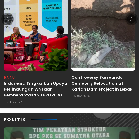
Controversy Surrounds
BARU
Indonesia Tingkatkan Upaya
Cemetery Relocation at
Perlindungan WNI dan
Karian Dam Project in Lebak,
Pemberantasan TPPO di Asia
Banten
08/06/2025
Tenggara
11/11/2025
POLITIK