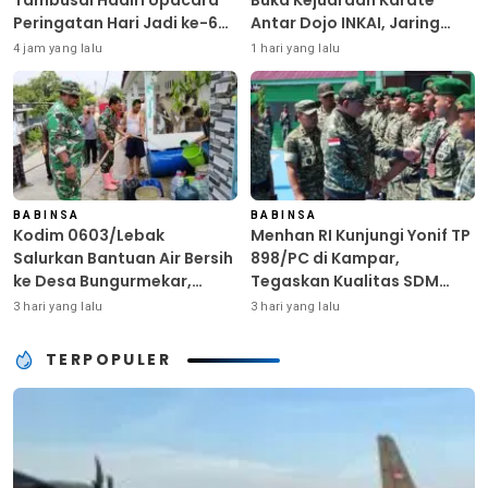
Peringatan Hari Jadi ke-69
Antar Dojo INKAI, Jaring
Provinsi Riau
Bibit Atlet Unggul Sambut
4 jam yang lalu
1 hari yang lalu
HUT ke-81 RI
BABINSA
BABINSA
Kodim 0603/Lebak
Menhan RI Kunjungi Yonif TP
Salurkan Bantuan Air Bersih
898/PC di Kampar,
ke Desa Bungurmekar,
Tegaskan Kualitas SDM
Ringankan Beban Warga
Kunci Kekuatan TNI
3 hari yang lalu
3 hari yang lalu
Terdampak Kemarau
TERPOPULER