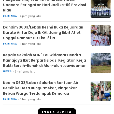
Upacara Peringatan Hari Jadi ke-69 Provinsi
Riau
4 jam yang lalu
BABINSA
Dandim 0603/Lebak Resmi Buka Kejuaraan
Karate Antar Dojo INKAI, Jaring Bibit Atlet
Unggul Sambut HUT ke-81 RI
1 hari yang lalu
BABINSA
Kepala Sekolah SDN 1 Leuwidamar Hendra
Kamajaya Ikut Berpartisipasi Kegiatan Kerja
Bakti Bersih-Bersih di Alun-alun Leuwidamar
2 hari yang lalu
NEWS
Kodim 0603/Lebak Salurkan Bantuan Air
Bersih ke Desa Bungurmekar, Ringankan
Beban Warga Terdampak Kemarau
3 hari yang lalu
BABINSA
INDEX BERITA