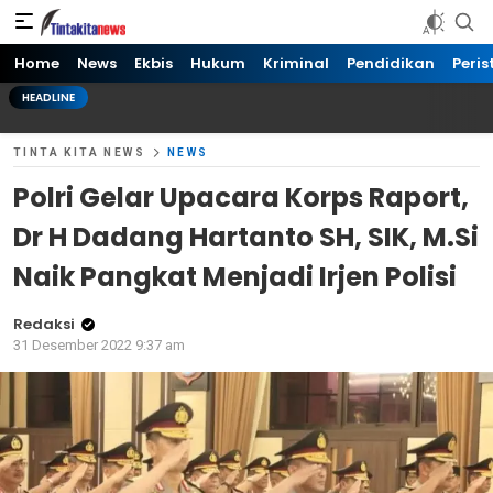
Tinta kita News
Informasi Terkini
Home
News
Ekbis
Hukum
Kriminal
Pendidikan
Peris
HEADLINE
TINTA KITA NEWS
NEWS
Polri Gelar Upacara Korps Raport,
Dr H Dadang Hartanto SH, SIK, M.Si
Naik Pangkat Menjadi Irjen Polisi
Redaksi
31 Desember 2022 9:37 am