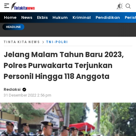
Tinta kita News
Informasi Terkini
Home
News
Ekbis
Hukum
Kriminal
Pendidikan
Peris
HEADLINE
TINTA KITA NEWS
TNI-POLRI
Jelang Malam Tahun Baru 2023,
Polres Purwakarta Terjunkan
Personil Hingga 118 Anggota
Redaksi
31 Desember 2022 2:56 pm