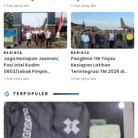
Ringankan Beban Warga
Kunci Kekuatan TNI
1 hari yang lalu
1 hari yang lalu
Terdampak Kemarau
BABINSA
BABINSA
Jaga Kesiapan Jasmani,
Panglima TNI Tinjau
Pasi Intel Kodim
Kesiapan Latihan
0603/Lebak Pimpin
Terintegrasi TNI 2026 di
Pembinaan Fisik Rutin
Dabo Singkep
1 hari yang lalu
2 hari yang lalu
TERPOPULER