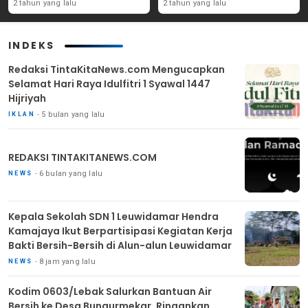
Yang Ada Di Purwakarta
Angka Partisipasi
2 tahun yang lalu
2 tahun yang lalu
Masyarakat
INDEKS
Redaksi TintaKitaNews.com Mengucapkan
Selamat Hari Raya Idulfitri 1 Syawal 1447
Hijriyah
5 bulan yang lalu
IKLAN
REDAKSI TINTAKITANEWS.COM
6 bulan yang lalu
NEWS
Kepala Sekolah SDN 1 Leuwidamar Hendra
Kamajaya Ikut Berpartisipasi Kegiatan Kerja
Bakti Bersih-Bersih di Alun-alun Leuwidamar
8 jam yang lalu
NEWS
Kodim 0603/Lebak Salurkan Bantuan Air
Bersih ke Desa Bungurmekar, Ringankan