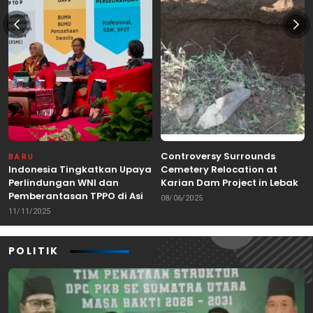
Controversy Surrounds
BARU
Indonesia Tingkatkan Upaya
Cemetery Relocation at
Perlindungan WNI dan
Karian Dam Project in Lebak,
Pemberantasan TPPO di Asia
Banten
08/06/2025
Tenggara
11/11/2025
POLITIK