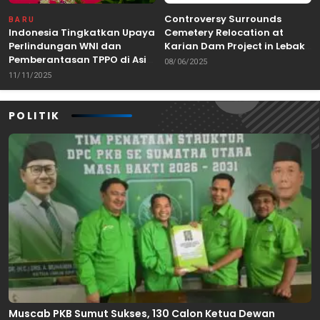
Controversy Surrounds
BARU
Indonesia Tingkatkan Upaya
Cemetery Relocation at
Perlindungan WNI dan
Karian Dam Project in Lebak,
Pemberantasan TPPO di Asia
Banten
08/06/2025
Tenggara
11/11/2025
POLITIK
Muscab PKB Sumut Sukses, 130 Calon Ketua Dewan