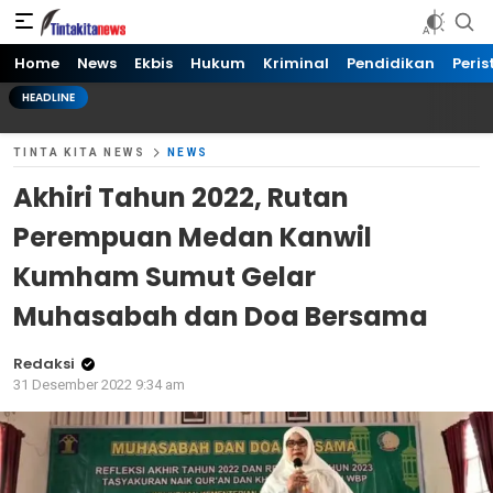
Tinta kita News
Informasi Terkini
Home
News
Ekbis
Hukum
Kriminal
Pendidikan
Peris
HEADLINE
TINTA KITA NEWS
NEWS
Akhiri Tahun 2022, Rutan
Perempuan Medan Kanwil
Kumham Sumut Gelar
Muhasabah dan Doa Bersama
Redaksi
31 Desember 2022 9:34 am