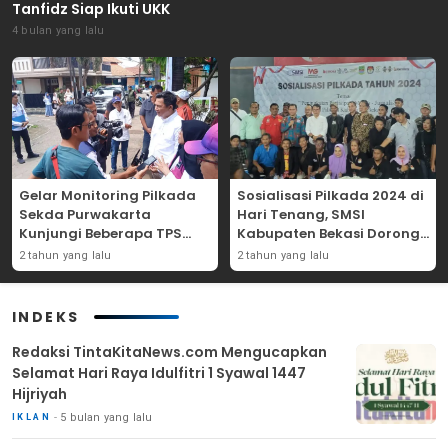
Tanfidz Siap Ikuti UKK
4 bulan yang lalu
Gelar Monitoring Pilkada
Sosialisasi Pilkada 2024 di
Sekda Purwakarta
Hari Tenang, SMSI
Kunjungi Beberapa TPS
Kabupaten Bekasi Dorong
Yang Ada Di Purwakarta
Angka Partisipasi
2 tahun yang lalu
2 tahun yang lalu
Masyarakat
INDEKS
Redaksi TintaKitaNews.com Mengucapkan
Selamat Hari Raya Idulfitri 1 Syawal 1447
Hijriyah
5 bulan yang lalu
IKLAN