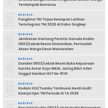
Terdampak Kemarau
2
BABINSA
Panglima TNI Tinjau Kesiapan Latihan
Terintegrasi TNI 2026 di Dabo Singkep
3
BABINSA
Jembatan Gantung Perintis Garuda Kodim
0603/Lebak Resmi Diresmikan, Permudah
Akses Warga Desa Wanasalam
4
BABINSA
Dandim 0603/Lebak Resmi Buka Kejuaraan
Karate Antar Dojo INKAI, Jaring Bibit Atlet
Unggul Sambut HUT ke-81 RI
5
BABINSA
Kodam XIX/Tuanku Tambusai Awali Audit
Kinerja Itjen TNI Periode III TA 2026
BABINSA
Pasi Intel Kodim 0603/Lebak Hadiri Peringatan