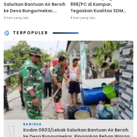
Salurkan Bantuan Air Bersih
898/PC di Kampar,
ke Desa Bungurmekar,
Tegaskan Kualitas SDM
Ringankan Beban Warga
Kunci Kekuatan TNI
4 hari yang lalu
4 hari yang lalu
Terdampak Kemarau
TERPOPULER
1
BABINSA
Kodim 0603/Lebak Salurkan Bantuan Air Bersih
ke Desa Bungurmekar, Ringankan Beban Warga