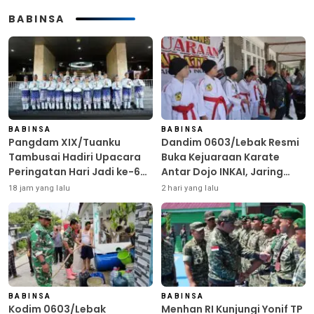
BABINSA
BABINSA
BABINSA
Pangdam XIX/Tuanku
Dandim 0603/Lebak Resmi
Tambusai Hadiri Upacara
Buka Kejuaraan Karate
Peringatan Hari Jadi ke-69
Antar Dojo INKAI, Jaring
Provinsi Riau
Bibit Atlet Unggul Sambut
18 jam yang lalu
2 hari yang lalu
HUT ke-81 RI
BABINSA
BABINSA
Kodim 0603/Lebak
Menhan RI Kunjungi Yonif TP