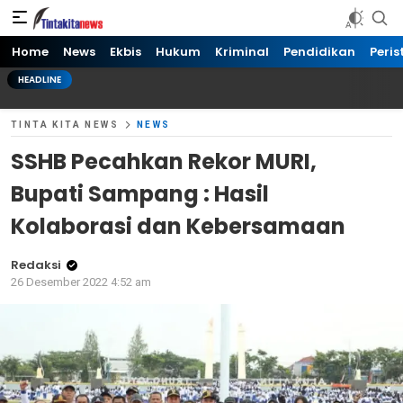
Tinta kita News
Informasi Terkini
Home
News
Ekbis
Hukum
Kriminal
Pendidikan
Peris
HEADLINE
TINTA KITA NEWS
NEWS
SSHB Pecahkan Rekor MURI,
Bupati Sampang : Hasil
Kolaborasi dan Kebersamaan
Redaksi
26 Desember 2022 4:52 am