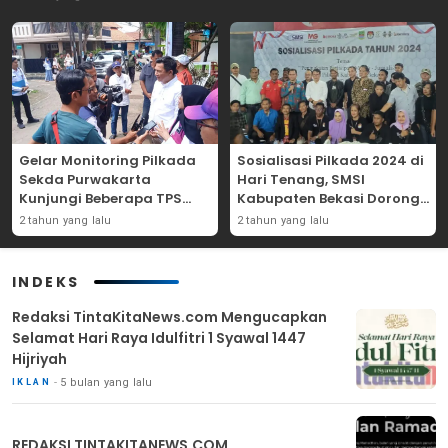
Gelar Monitoring Pilkada
Sosialisasi Pilkada 2024 di
Sekda Purwakarta
Hari Tenang, SMSI
Kunjungi Beberapa TPS
Kabupaten Bekasi Dorong
Yang Ada Di Purwakarta
Angka Partisipasi
2 tahun yang lalu
2 tahun yang lalu
Masyarakat
INDEKS
Redaksi TintaKitaNews.com Mengucapkan
Selamat Hari Raya Idulfitri 1 Syawal 1447
Hijriyah
5 bulan yang lalu
IKLAN
REDAKSI TINTAKITANEWS.COM