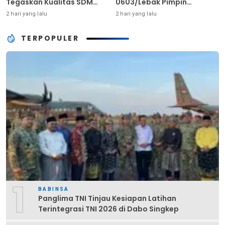
Tegaskan Kualitas SDM
0603/Lebak Pimpin
Kunci Kekuatan TNI
Pembinaan Fisik Rutin
2 hari yang lalu
2 hari yang lalu
TERPOPULER
1
BABINSA
Panglima TNI Tinjau Kesiapan Latihan
Terintegrasi TNI 2026 di Dabo Singkep