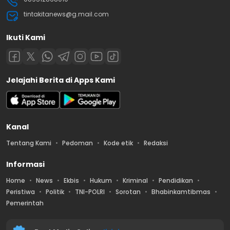
tintakitanews@g.mail.com
Ikuti Kami
Jelajahi Berita di Apps Kami
Kanal
Tentang Kami
Pedoman
Kode etik
Redaksi
Informasi
Home
News
Ekbis
Hukum
Kriminal
Pendidikan
Peristiwa
Politik
TNI-POLRI
Sorotan
Bhabinkamtibmas
Pemerintah