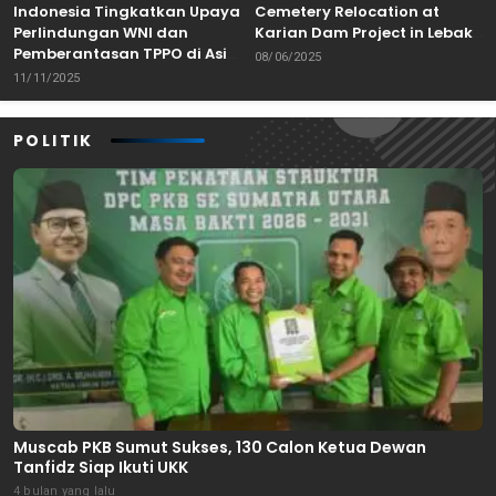
Indonesia Tingkatkan Upaya
Cemetery Relocation at
Perlindungan WNI dan
Karian Dam Project in Lebak,
Pemberantasan TPPO di Asia
Banten
08/06/2025
Tenggara
11/11/2025
POLITIK
Muscab PKB Sumut Sukses, 130 Calon Ketua Dewan
Tanfidz Siap Ikuti UKK
4 bulan yang lalu