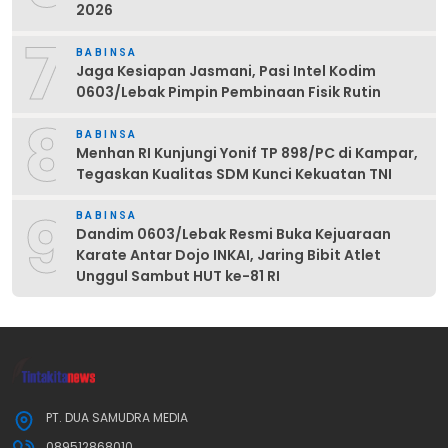
2026
7
BABINSA
Jaga Kesiapan Jasmani, Pasi Intel Kodim
0603/Lebak Pimpin Pembinaan Fisik Rutin
8
BABINSA
Menhan RI Kunjungi Yonif TP 898/PC di Kampar,
Tegaskan Kualitas SDM Kunci Kekuatan TNI
9
BABINSA
Dandim 0603/Lebak Resmi Buka Kejuaraan
Karate Antar Dojo INKAI, Jaring Bibit Atlet
Unggul Sambut HUT ke-81 RI
PT. DUA SAMUDRA MEDIA
089512868010