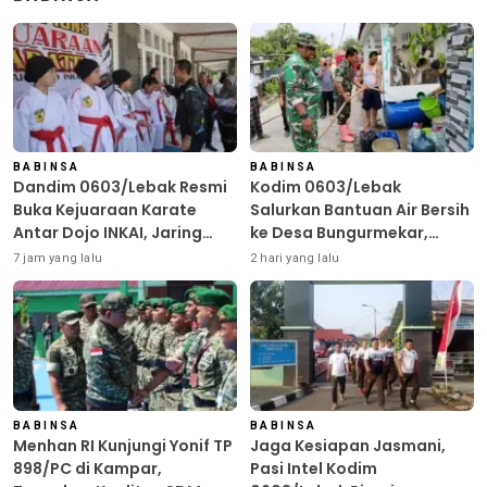
BABINSA
BABINSA
Dandim 0603/Lebak Resmi
Kodim 0603/Lebak
Buka Kejuaraan Karate
Salurkan Bantuan Air Bersih
Antar Dojo INKAI, Jaring
ke Desa Bungurmekar,
Bibit Atlet Unggul Sambut
Ringankan Beban Warga
7 jam yang lalu
2 hari yang lalu
HUT ke-81 RI
Terdampak Kemarau
BABINSA
BABINSA
Menhan RI Kunjungi Yonif TP
Jaga Kesiapan Jasmani,
898/PC di Kampar,
Pasi Intel Kodim