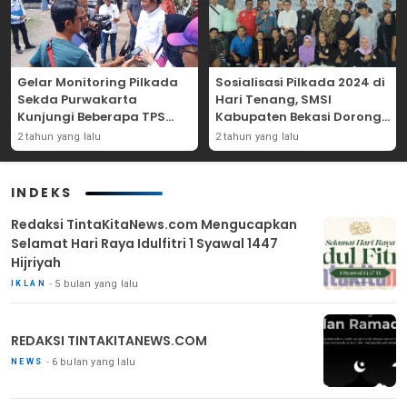
Gelar Monitoring Pilkada
Sosialisasi Pilkada 2024 di
Sekda Purwakarta
Hari Tenang, SMSI
Kunjungi Beberapa TPS
Kabupaten Bekasi Dorong
Yang Ada Di Purwakarta
Angka Partisipasi
2 tahun yang lalu
2 tahun yang lalu
Masyarakat
INDEKS
Redaksi TintaKitaNews.com Mengucapkan
Selamat Hari Raya Idulfitri 1 Syawal 1447
Hijriyah
5 bulan yang lalu
IKLAN
REDAKSI TINTAKITANEWS.COM
6 bulan yang lalu
NEWS