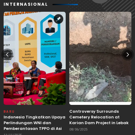
INTERNASIONAL
Controversy Surrounds
BARU
Indonesia Tingkatkan Upaya
Cemetery Relocation at
Perlindungan WNI dan
Karian Dam Project in Lebak,
Pemberantasan TPPO di Asia
Banten
08/06/2025
Tenggara