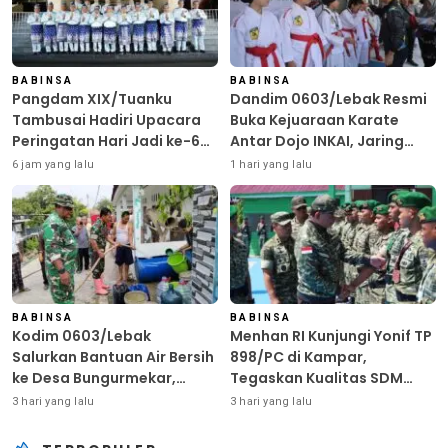
BABINSA
BABINSA
Pangdam XIX/Tuanku
Dandim 0603/Lebak Resmi
Tambusai Hadiri Upacara
Buka Kejuaraan Karate
Peringatan Hari Jadi ke-69
Antar Dojo INKAI, Jaring
Provinsi Riau
Bibit Atlet Unggul Sambut
6 jam yang lalu
1 hari yang lalu
HUT ke-81 RI
BABINSA
BABINSA
Kodim 0603/Lebak
Menhan RI Kunjungi Yonif TP
Salurkan Bantuan Air Bersih
898/PC di Kampar,
ke Desa Bungurmekar,
Tegaskan Kualitas SDM
Ringankan Beban Warga
Kunci Kekuatan TNI
3 hari yang lalu
3 hari yang lalu
Terdampak Kemarau