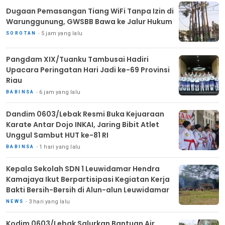
Dugaan Pemasangan Tiang WiFi Tanpa Izin di
Warunggunung, GWSBB Bawa ke Jalur Hukum
5 jam yang lalu
SOROTAN
Pangdam XIX/Tuanku Tambusai Hadiri
Upacara Peringatan Hari Jadi ke-69 Provinsi
Riau
6 jam yang lalu
BABINSA
Dandim 0603/Lebak Resmi Buka Kejuaraan
Karate Antar Dojo INKAI, Jaring Bibit Atlet
Unggul Sambut HUT ke-81 RI
1 hari yang lalu
BABINSA
Kepala Sekolah SDN 1 Leuwidamar Hendra
Kamajaya Ikut Berpartisipasi Kegiatan Kerja
Bakti Bersih-Bersih di Alun-alun Leuwidamar
3 hari yang lalu
NEWS
Kodim 0603/Lebak Salurkan Bantuan Air