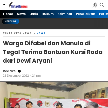
Tinta kita News
Informasi Terkini
Home
News
Ekbis
Hukum
Kriminal
Pendidikan
Peris
HEADLINE
TINTA KITA NEWS
NEWS
Warga Difabel dan Manula di
Tegal Terima Bantuan Kursi Roda
dari Dewi Aryani
Redaksi
23 Desember 2022 4:21 pm