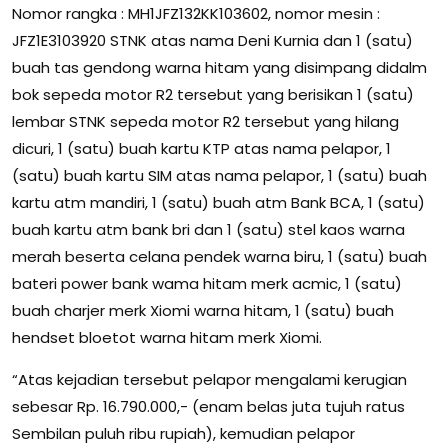
Nomor rangka : MH1JFZ132KK103602, nomor mesin :
JFZ1E3103920 STNK atas nama Deni Kurnia dan 1 (satu)
buah tas gendong warna hitam yang disimpang didalm
bok sepeda motor R2 tersebut yang berisikan 1 (satu)
lembar STNK sepeda motor R2 tersebut yang hilang
dicuri, 1 (satu) buah kartu KTP atas nama pelapor, 1
(satu) buah kartu SIM atas nama pelapor, 1 (satu) buah
kartu atm mandiri, 1 (satu) buah atm Bank BCA, 1 (satu)
buah kartu atm bank bri dan 1 (satu) stel kaos warna
merah beserta celana pendek warna biru, 1 (satu) buah
bateri power bank wama hitam merk acmic, 1 (satu)
buah charjer merk Xiomi warna hitam, 1 (satu) buah
hendset bloetot warna hitam merk Xiomi.
“Atas kejadian tersebut pelapor mengalami kerugian
sebesar Rp. 16.790.000,- (enam belas juta tujuh ratus
Sembilan puluh ribu rupiah), kemudian pelapor