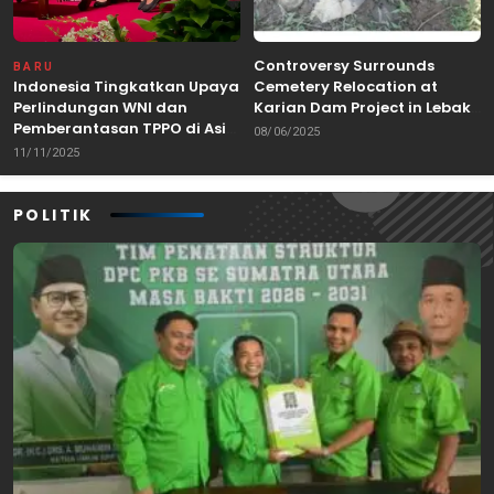
Controversy Surrounds
BARU
Indonesia Tingkatkan Upaya
Cemetery Relocation at
Perlindungan WNI dan
Karian Dam Project in Lebak,
Pemberantasan TPPO di Asia
Banten
08/06/2025
Tenggara
11/11/2025
POLITIK