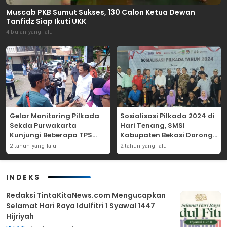
Muscab PKB Sumut Sukses, 130 Calon Ketua Dewan
Tanfidz Siap Ikuti UKK
4 bulan yang lalu
Gelar Monitoring Pilkada
Sosialisasi Pilkada 2024 di
Sekda Purwakarta
Hari Tenang, SMSI
Kunjungi Beberapa TPS
Kabupaten Bekasi Dorong
Yang Ada Di Purwakarta
Angka Partisipasi
2 tahun yang lalu
2 tahun yang lalu
Masyarakat
INDEKS
Redaksi TintaKitaNews.com Mengucapkan
Selamat Hari Raya Idulfitri 1 Syawal 1447
Hijriyah