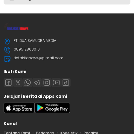
PT. DUA SAMUDRA MEDIA
089512868010
tintakitanews@g.mail.com
Ikuti Kami
Jelajahi Berita di Apps Kami
Kanal
Tentang Kami
Pedoman
Kode etik
Redaksi