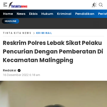
Tinta kita News
Informasi Terkini
Home
News
Ekbis
Hukum
Kriminal
Pendidikan
Peris
HEADLINE
TINTA KITA NEWS
KRIMINAL
Reskrim Polres Lebak Sikat Pelaku
Pencurian Dengan Pemberatan Di
Kecamatan Malingping
Redaksi
16 Desember 2022 6:18 am