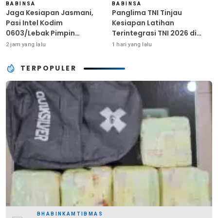
BABINSA
BABINSA
Jaga Kesiapan Jasmani,
Panglima TNI Tinjau
Pasi Intel Kodim
Kesiapan Latihan
0603/Lebak Pimpin
Terintegrasi TNI 2026 di
Pembinaan Fisik Rutin
Dabo Singkep
2 jam yang lalu
1 hari yang lalu
TERPOPULER
BHABINKAMTIBMAS