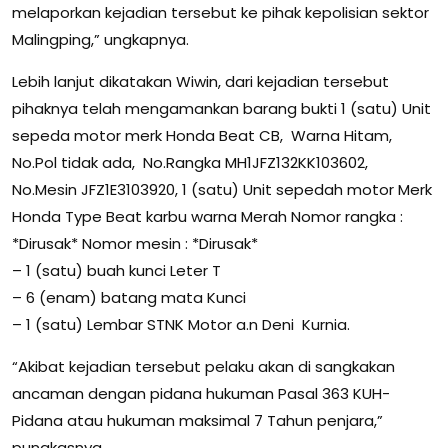
melaporkan kejadian tersebut ke pihak kepolisian sektor
Malingping,” ungkapnya.
Lebih lanjut dikatakan Wiwin, dari kejadian tersebut
pihaknya telah mengamankan barang bukti 1 (satu) Unit
sepeda motor merk Honda Beat CB, Warna Hitam,
No.Pol tidak ada, No.Rangka MH1JFZ132KK103602,
No.Mesin JFZ1E3103920, 1 (satu) Unit sepedah motor Merk
Honda Type Beat karbu warna Merah Nomor rangka :
*Dirusak* Nomor mesin : *Dirusak*
– 1 (satu) buah kunci Leter T
– 6 (enam) batang mata Kunci
– 1 (satu) Lembar STNK Motor a.n Deni Kurnia.
“Akibat kejadian tersebut pelaku akan di sangkakan
ancaman dengan pidana hukuman Pasal 363 KUH-
Pidana atau hukuman maksimal 7 Tahun penjara,”
pungkasnya.