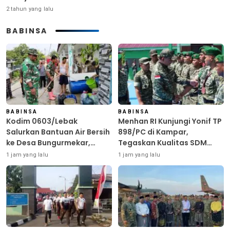
2 tahun yang lalu
BABINSA
BABINSA
BABINSA
Kodim 0603/Lebak
Menhan RI Kunjungi Yonif TP
Salurkan Bantuan Air Bersih
898/PC di Kampar,
ke Desa Bungurmekar,
Tegaskan Kualitas SDM
Ringankan Beban Warga
Kunci Kekuatan TNI
1 jam yang lalu
1 jam yang lalu
Terdampak Kemarau