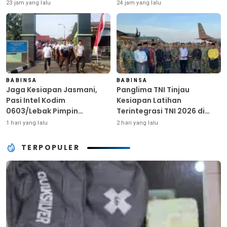
Ringankan Beban Warga
Kunci Kekuatan TNI
23 jam yang lalu
24 jam yang lalu
Terdampak Kemarau
BABINSA
BABINSA
Jaga Kesiapan Jasmani,
Panglima TNI Tinjau
Pasi Intel Kodim
Kesiapan Latihan
0603/Lebak Pimpin
Terintegrasi TNI 2026 di
Pembinaan Fisik Rutin
Dabo Singkep
1 hari yang lalu
2 hari yang lalu
TERPOPULER