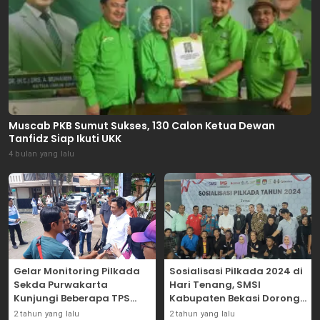
Muscab PKB Sumut Sukses, 130 Calon Ketua Dewan
Tanfidz Siap Ikuti UKK
4 bulan yang lalu
Gelar Monitoring Pilkada
Sosialisasi Pilkada 2024 di
Sekda Purwakarta
Hari Tenang, SMSI
Kunjungi Beberapa TPS
Kabupaten Bekasi Dorong
Yang Ada Di Purwakarta
Angka Partisipasi
2 tahun yang lalu
2 tahun yang lalu