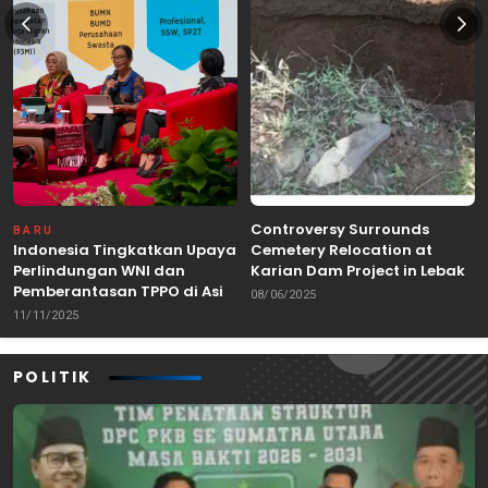
Controversy Surrounds
BARU
Indonesia Tingkatkan Upaya
Cemetery Relocation at
Perlindungan WNI dan
Karian Dam Project in Lebak,
Pemberantasan TPPO di Asia
Banten
08/06/2025
Tenggara
11/11/2025
POLITIK