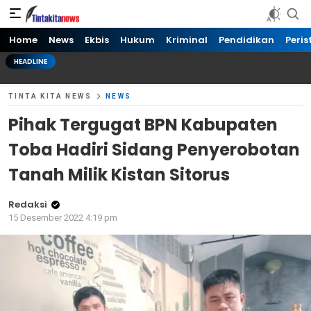
Tinta kita News
Informasi Terkini
Home
News
Ekbis
Hukum
Kriminal
Pendidikan
Peris
HEADLINE
TINTA KITA NEWS
NEWS
Pihak Tergugat BPN Kabupaten
Toba Hadiri Sidang Penyerobotan
Tanah Milik Kistan Sitorus
Redaksi
15 Desember 2022 4:19 pm