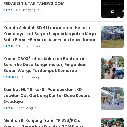
REDAKSI TINTAKITANEWS.COM
6 bulan yang lalu
NEWS
Kepala Sekolah SDN 1 Leuwidamar Hendra
Kamajaya Ikut Berpartisipasi Kegiatan Kerja
Bakti Bersih-Bersih di Alun-alun Leuwidamar
13 jam yang lalu
NEWS
Kodim 0603/Lebak Salurkan Bantuan Air
Bersih ke Desa Bungurmekar, Ringankan
Beban Warga Terdampak Kemarau
1 hari yang lalu
BABINSA
Sambut HUT RI ke-81, Pemdes dan LKD
Jawilan Cat Gerbang Kantor Desa Secara
Swadaya
1 hari yang lalu
NEWS
Menhan RI Kunjungi Yonif TP 898/PC di
Kampar, Tegaskan Kualitas SDM Kunci