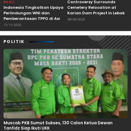
Controversy Surrounds
BARU
Indonesia Tingkatkan Upaya
Cemetery Relocation at
Perlindungan WNI dan
Karian Dam Project in Lebak,
Pemberantasan TPPO di Asia
Banten
08/06/2025
Tenggara
11/11/2025
POLITIK
Muscab PKB Sumut Sukses, 130 Calon Ketua Dewan
Tanfidz Siap Ikuti UKK