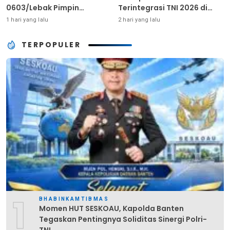
0603/Lebak Pimpin
Terintegrasi TNI 2026 di
Pembinaan Fisik Rutin
Dabo Singkep
1 hari yang lalu
2 hari yang lalu
TERPOPULER
1
BHABINKAMTIBMAS
Momen HUT SESKOAU, Kapolda Banten
Tegaskan Pentingnya Soliditas Sinergi Polri-
TNI