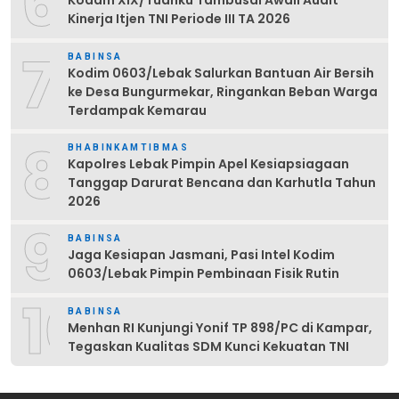
6
Kodam XIX/Tuanku Tambusai Awali Audit
Kinerja Itjen TNI Periode III TA 2026
7
BABINSA
Kodim 0603/Lebak Salurkan Bantuan Air Bersih
ke Desa Bungurmekar, Ringankan Beban Warga
Terdampak Kemarau
8
BHABINKAMTIBMAS
Kapolres Lebak Pimpin Apel Kesiapsiagaan
Tanggap Darurat Bencana dan Karhutla Tahun
2026
9
BABINSA
Jaga Kesiapan Jasmani, Pasi Intel Kodim
0603/Lebak Pimpin Pembinaan Fisik Rutin
10
BABINSA
Menhan RI Kunjungi Yonif TP 898/PC di Kampar,
Tegaskan Kualitas SDM Kunci Kekuatan TNI