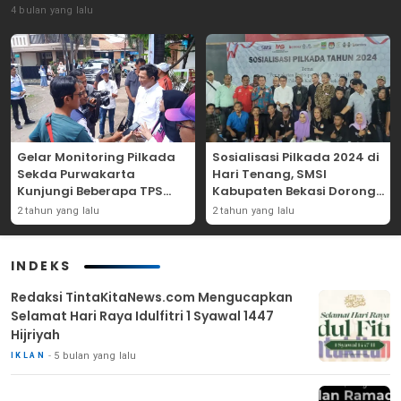
4 bulan yang lalu
Gelar Monitoring Pilkada
Sosialisasi Pilkada 2024 di
Sekda Purwakarta
Hari Tenang, SMSI
Kunjungi Beberapa TPS
Kabupaten Bekasi Dorong
Yang Ada Di Purwakarta
Angka Partisipasi
2 tahun yang lalu
2 tahun yang lalu
Masyarakat
INDEKS
Redaksi TintaKitaNews.com Mengucapkan
Selamat Hari Raya Idulfitri 1 Syawal 1447
Hijriyah
5 bulan yang lalu
IKLAN