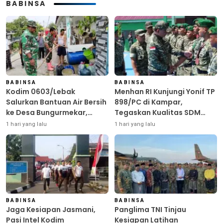
BABINSA
BABINSA
BABINSA
Kodim 0603/Lebak
Menhan RI Kunjungi Yonif TP
Salurkan Bantuan Air Bersih
898/PC di Kampar,
ke Desa Bungurmekar,
Tegaskan Kualitas SDM
Ringankan Beban Warga
Kunci Kekuatan TNI
1 hari yang lalu
1 hari yang lalu
Terdampak Kemarau
BABINSA
BABINSA
Jaga Kesiapan Jasmani,
Panglima TNI Tinjau
Pasi Intel Kodim
Kesiapan Latihan