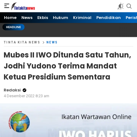
Tinta kita News
Informasi Terkini
Home
News
Ekbis
Hukum
Kriminal
Pendidikan
Peris
HEADLINE
TINTA KITA NEWS
NEWS
Mubes II IWO Ditunda Satu Tahun,
Jodhi Yudono Terima Mandat
Ketua Presidium Sementara
Redaksi
4 Desember 2022 8:23 am