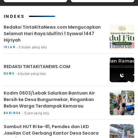
Masyarakat
INDEKS
Redaksi TintaKitaNews.com Mengucapkan
Selamat Hari Raya Idulfitri 1 Syawal 1447
Hijriyah
5 bulan yang lalu
IKLAN
REDAKSI TINTAKITANEWS.COM
6 bulan yang lalu
NEWS
Kodim 0603/Lebak Salurkan Bantuan Air
Bersih ke Desa Bungurmekar, Ringankan
Beban Warga Terdampak Kemarau
3 jam yang lalu
BABINSA
Sambut HUT RI ke-81, Pemdes dan LKD
Jawilan Cat Gerbang Kantor Desa Secara