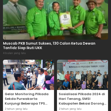
Muscab PKB Sumut Sukses, 130 Calon Ketua Dewan
Tanfidz Siap Ikuti UKK
4 bulan yang lalu
Gelar Monitoring Pilkada
Sosialisasi Pilkada 2024 di
Sekda Purwakarta
Hari Tenang, SMSI
Kunjungi Beberapa TPS
Kabupaten Bekasi Dorong
Yang Ada Di Purwakarta
Angka Partisipasi
2 tahun yang lalu
2 tahun yang lalu