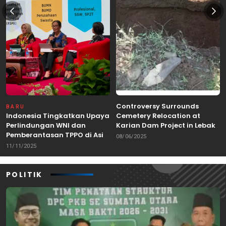
Controversy Surrounds
BARU
Indonesia Tingkatkan Upaya
Cemetery Relocation at
Perlindungan WNI dan
Karian Dam Project in Lebak,
Pemberantasan TPPO di Asia
Banten
08/06/2025
Tenggara
11/11/2025
POLITIK