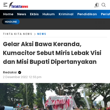
Tinta kita News
Informasi Terkini
Home
News
Ekbis
Hukum
Kriminal
Pendidikan
Peris
HEADLINE
TINTA KITA NEWS
NEWS
Gelar Aksi Bawa Keranda,
Kumacitor Sebut Miris Lebak Visi
dan Misi Bupati Dipertanyakan
Redaksi
2 Desember 2022 12:55 pm