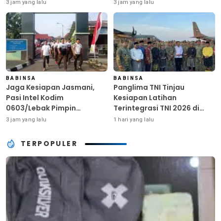
Ringankan Beban Warga
Kunci Kekuatan TNI
3 jam yang lalu
3 jam yang lalu
Terdampak Kemarau
BABINSA
BABINSA
Jaga Kesiapan Jasmani,
Panglima TNI Tinjau
Pasi Intel Kodim
Kesiapan Latihan
0603/Lebak Pimpin
Terintegrasi TNI 2026 di
Pembinaan Fisik Rutin
Dabo Singkep
3 jam yang lalu
1 hari yang lalu
TERPOPULER