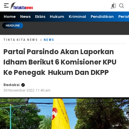
Tinta kita News
Informasi Terkini
Home
News
Ekbis
Hukum
Kriminal
Pendidikan
Peris
HEADLINE
TINTA KITA NEWS
NEWS
Partai Parsindo Akan Laporkan
Idham Berikut 6 Komisioner KPU
Ke Penegak Hukum Dan DKPP
Redaksi
30 November 2022 11:40 am