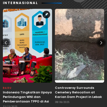
INTERNASIONAL
Controversy Surrounds
BARU
Indonesia Tingkatkan Upaya
Cemetery Relocation at
Perlindungan WNI dan
Karian Dam Project in Lebak,
Pemberantasan TPPO di Asia
Banten
08/06/2025
Tenggara
11/11/2025