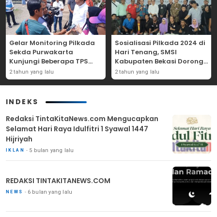
Gelar Monitoring Pilkada
Sosialisasi Pilkada 2024 di
Sekda Purwakarta
Hari Tenang, SMSI
Kunjungi Beberapa TPS
Kabupaten Bekasi Dorong
Yang Ada Di Purwakarta
Angka Partisipasi
2 tahun yang lalu
2 tahun yang lalu
Masyarakat
INDEKS
Redaksi TintaKitaNews.com Mengucapkan
Selamat Hari Raya Idulfitri 1 Syawal 1447
Hijriyah
5 bulan yang lalu
IKLAN
REDAKSI TINTAKITANEWS.COM
6 bulan yang lalu
NEWS