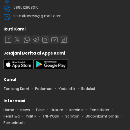
089512868010
tintakitanews@g.mail.com
Ikuti Kami
Jelajahi Berita di Apps Kami
Kanal
Tentang Kami
Pedoman
Kode etik
Redaksi
Informasi
Home
News
Ekbis
Hukum
Kriminal
Pendidikan
Peristiwa
Politik
TNI-POLRI
Sorotan
Bhabinkamtibmas
Pemerintah