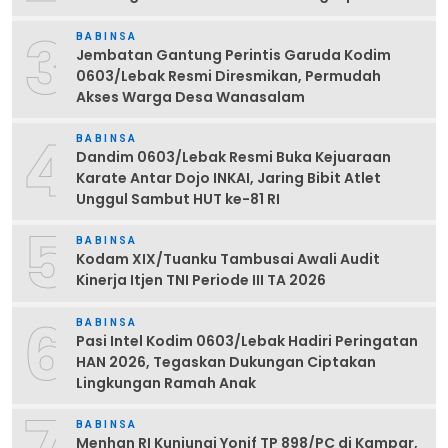
3
BABINSA
Jembatan Gantung Perintis Garuda Kodim
0603/Lebak Resmi Diresmikan, Permudah
Akses Warga Desa Wanasalam
4
BABINSA
Dandim 0603/Lebak Resmi Buka Kejuaraan
Karate Antar Dojo INKAI, Jaring Bibit Atlet
Unggul Sambut HUT ke-81 RI
5
BABINSA
Kodam XIX/Tuanku Tambusai Awali Audit
Kinerja Itjen TNI Periode III TA 2026
6
BABINSA
Pasi Intel Kodim 0603/Lebak Hadiri Peringatan
HAN 2026, Tegaskan Dukungan Ciptakan
Lingkungan Ramah Anak
7
BABINSA
Menhan RI Kunjungi Yonif TP 898/PC di Kampar,