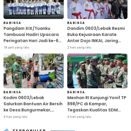
BABINSA
BABINSA
Pangdam XIX/Tuanku
Dandim 0603/Lebak Resmi
Tambusai Hadiri Upacara
Buka Kejuaraan Karate
Peringatan Hari Jadi ke-69
Antar Dojo INKAI, Jaring
Provinsi Riau
Bibit Atlet Unggul Sambut
18 jam yang lalu
2 hari yang lalu
HUT ke-81 RI
BABINSA
BABINSA
Kodim 0603/Lebak
Menhan RI Kunjungi Yonif TP
Salurkan Bantuan Air Bersih
898/PC di Kampar,
ke Desa Bungurmekar,
Tegaskan Kualitas SDM
Ringankan Beban Warga
Kunci Kekuatan TNI
4 hari yang lalu
4 hari yang lalu
Terdampak Kemarau