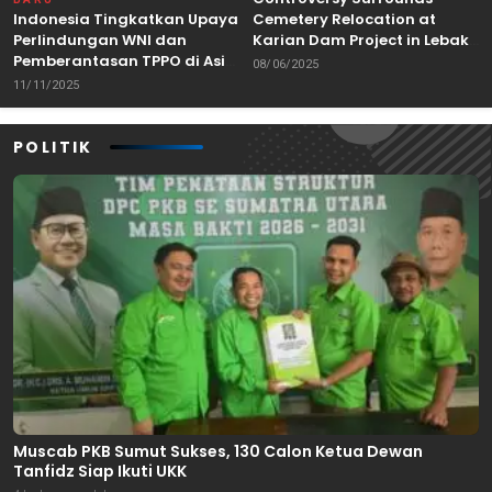
Indonesia Tingkatkan Upaya
Cemetery Relocation at
Perlindungan WNI dan
Karian Dam Project in Lebak,
Pemberantasan TPPO di Asia
Banten
08/06/2025
Tenggara
11/11/2025
POLITIK
Muscab PKB Sumut Sukses, 130 Calon Ketua Dewan
Tanfidz Siap Ikuti UKK