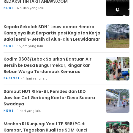
REDAKSI TINTAKITANEWS.COM
6 bulan yang lalu
NEWS
Kepala Sekolah SDN 1 Leuwidamar Hendra
Kamajaya Ikut Berpartisipasi Kegiatan Kerja
Bakti Bersih-Bersih di Alun-alun Leuwidamar
15 jam yang lalu
NEWS
Kodim 0603/Lebak Salurkan Bantuan Air
Bersih ke Desa Bungurmekar, Ringankan
Beban Warga Terdampak Kemarau
1 hari yang lalu
BABINSA
Sambut HUT RI ke-81, Pemdes dan LKD
Jawilan Cat Gerbang Kantor Desa Secara
Swadaya
1 hari yang lalu
NEWS
Menhan RI Kunjungi Yonif TP 898/PC di
Kampar, Tegaskan Kualitas SDM Kunci