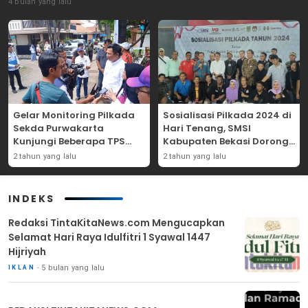
4 bulan yang lalu
Gelar Monitoring Pilkada
Sosialisasi Pilkada 2024 di
Sekda Purwakarta
Hari Tenang, SMSI
Kunjungi Beberapa TPS
Kabupaten Bekasi Dorong
Yang Ada Di Purwakarta
Angka Partisipasi
2 tahun yang lalu
2 tahun yang lalu
Masyarakat
INDEKS
Redaksi TintaKitaNews.com Mengucapkan
Selamat Hari Raya Idulfitri 1 Syawal 1447
Hijriyah
5 bulan yang lalu
IKLAN