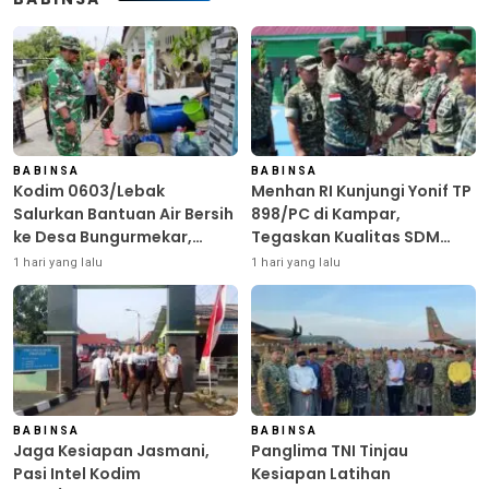
BABINSA
BABINSA
Kodim 0603/Lebak
Menhan RI Kunjungi Yonif TP
Salurkan Bantuan Air Bersih
898/PC di Kampar,
ke Desa Bungurmekar,
Tegaskan Kualitas SDM
Ringankan Beban Warga
Kunci Kekuatan TNI
1 hari yang lalu
1 hari yang lalu
Terdampak Kemarau
BABINSA
BABINSA
Jaga Kesiapan Jasmani,
Panglima TNI Tinjau
Pasi Intel Kodim
Kesiapan Latihan