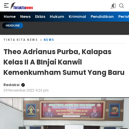
Tinta kita News
Informasi Terkini
Home
News
Ekbis
Hukum
Kriminal
Pendidikan
Peris
HEADLINE
TINTA KITA NEWS
NEWS
Theo Adrianus Purba, Kalapas
Kelas II A BInjai Kanwil
Kemenkumham Sumut Yang Baru
Redaksi
29 November 2022 4:23 pm