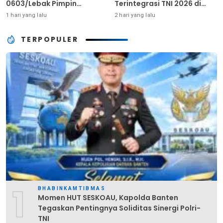
0603/Lebak Pimpin
Terintegrasi TNI 2026 di
Pembinaan Fisik Rutin
Dabo Singkep
1 hari yang lalu
2 hari yang lalu
TERPOPULER
1
BHABINKAMTIBMAS
Momen HUT SESKOAU, Kapolda Banten
Tegaskan Pentingnya Soliditas Sinergi Polri-
TNI