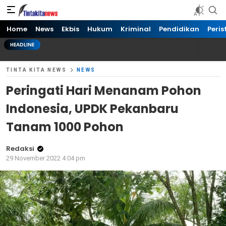
Tinta kita News
Informasi Terkini
Home
News
Ekbis
Hukum
Kriminal
Pendidikan
Peris
HEADLINE
TINTA KITA NEWS
NEWS
Peringati Hari Menanam Pohon
Indonesia, UPDK Pekanbaru
Tanam 1000 Pohon
Redaksi
29 November 2022 4:04 pm