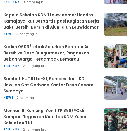
9 jam yang lalu
BABINSA
Kepala Sekolah SDN 1 Leuwidamar Hendra
Kamajaya Ikut Berpartisipasi Kegiatan Kerja
Bakti Bersih-Bersih di Alun-alun Leuwidamar
2 hari yang lalu
NEWS
Kodim 0603/Lebak Salurkan Bantuan Air
Bersih ke Desa Bungurmekar, Ringankan
Beban Warga Terdampak Kemarau
2 hari yang lalu
BABINSA
Sambut HUT RI ke-81, Pemdes dan LKD
Jawilan Cat Gerbang Kantor Desa Secara
Swadaya
2 hari yang lalu
NEWS
Menhan RI Kunjungi Yonif TP 898/PC di
Kampar, Tegaskan Kualitas SDM Kunci
Kekuatan TNI
2 hari yang lalu
BABINSA