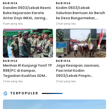
BABINSA
BABINSA
Dandim 0603/Lebak Resmi
Kodim 0603/Lebak
Buka Kejuaraan Karate
Salurkan Bantuan Air Bersih
Antar Dojo INKAI, Jaring
ke Desa Bungurmekar,
Bibit Atlet Unggul Sambut
Ringankan Beban Warga
9 jam yang lalu
2 hari yang lalu
HUT ke-81 RI
Terdampak Kemarau
BABINSA
BABINSA
Menhan RI Kunjungi Yonif TP
Jaga Kesiapan Jasmani,
898/PC di Kampar,
Pasi Intel Kodim
Tegaskan Kualitas SDM
0603/Lebak Pimpin
Kunci Kekuatan TNI
Pembinaan Fisik Rutin
2 hari yang lalu
2 hari yang lalu
TERPOPULER