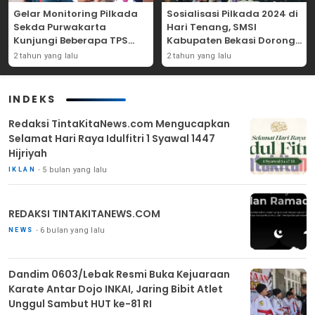
Gelar Monitoring Pilkada
Sosialisasi Pilkada 2024 di
Sekda Purwakarta
Hari Tenang, SMSI
Kunjungi Beberapa TPS
Kabupaten Bekasi Dorong
Yang Ada Di Purwakarta
Angka Partisipasi
2 tahun yang lalu
2 tahun yang lalu
Masyarakat
INDEKS
Redaksi TintaKitaNews.com Mengucapkan
Selamat Hari Raya Idulfitri 1 Syawal 1447
Hijriyah
5 bulan yang lalu
IKLAN
REDAKSI TINTAKITANEWS.COM
6 bulan yang lalu
NEWS
Dandim 0603/Lebak Resmi Buka Kejuaraan
Karate Antar Dojo INKAI, Jaring Bibit Atlet
Unggul Sambut HUT ke-81 RI