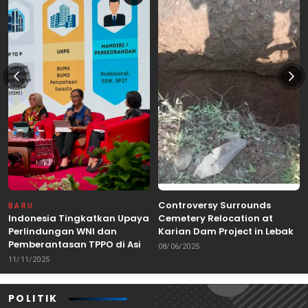
Controversy Surrounds
BARU
Indonesia Tingkatkan Upaya
Cemetery Relocation at
Perlindungan WNI dan
Karian Dam Project in Lebak,
Pemberantasan TPPO di Asia
Banten
08/06/2025
Tenggara
11/11/2025
POLITIK