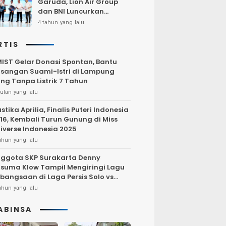
Garuda, Lion Air Group
dan BNI Luncurkan
Program Terbang Hemat
4 tahun yang lalu
Bersama BNI 2022
RTIS
IST Gelar Donasi Spontan, Bantu
sangan Suami-Istri di Lampung
ng Tanpa Listrik 7 Tahun
ulan yang lalu
stika Aprilia, Finalis Puteri Indonesia
16, Kembali Turun Gunung di Miss
iverse Indonesia 2025
ahun yang lalu
ggota SKP Surakarta Denny
suma Klow Tampil Mengiringi Lagu
bangsaan di Laga Persis Solo vs
rsija Jakarta
ahun yang lalu
ABINSA