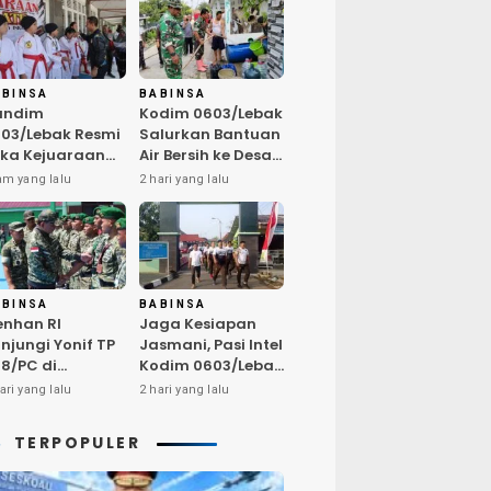
ABINSA
BABINSA
andim
Kodim 0603/Lebak
03/Lebak Resmi
Salurkan Bantuan
ka Kejuaraan
Air Bersih ke Desa
rate Antar Dojo
Bungurmekar,
am yang lalu
2 hari yang lalu
KAI, Jaring Bibit
Ringankan Beban
let Unggul
Warga
mbut HUT ke-81
Terdampak
Kemarau
ABINSA
BABINSA
nhan RI
Jaga Kesiapan
njungi Yonif TP
Jasmani, Pasi Intel
8/PC di
Kodim 0603/Lebak
ampar,
Pimpin Pembinaan
ari yang lalu
2 hari yang lalu
egaskan
Fisik Rutin
alitas SDM
TERPOPULER
nci Kekuatan
I