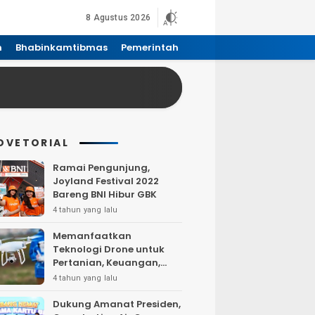
8 Agustus 2026
n
Bhabinkamtibmas
Pemerintah
DVETORIAL
Ramai Pengunjung,
Joyland Festival 2022
Bareng BNI Hibur GBK
4 tahun yang lalu
Memanfaatkan
Teknologi Drone untuk
Pertanian, Keuangan,
Pertambangan, Real
4 tahun yang lalu
Estate, dan
Telekomunikasi.
Dukung Amanat Presiden,