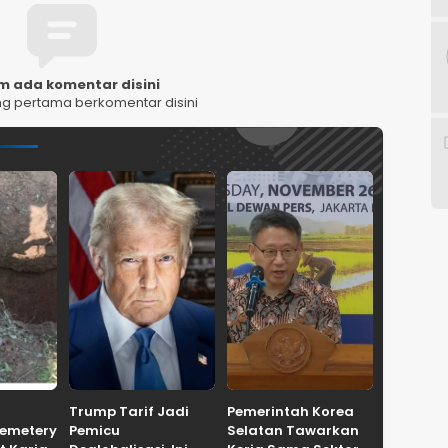
m ada komentar disini
ng pertama berkomentar disini
Trump Tarif Jadi
Pemerintah Korea
Cemetery
Pemicu
Selatan Tawarkan