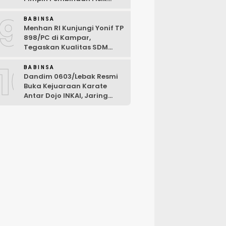
Rutin
9
BABINSA
Menhan RI Kunjungi Yonif TP
898/PC di Kampar,
Tegaskan Kualitas SDM
Kunci Kekuatan TNI
10
BABINSA
Dandim 0603/Lebak Resmi
Buka Kejuaraan Karate
Antar Dojo INKAI, Jaring
Bibit Atlet Unggul Sambut
HUT ke-81 RI