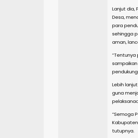
Lanjut dia,
Desa, mend
para pend
sehingga p
aman, lanc
“Tentunya 
sampaikan 
pendukungn
Lebih lanju
guna menja
pelaksanaa
“Semoga Pe
Kabupaten 
tutupnya.