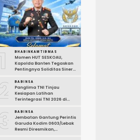
1
BHABINKAMTIBMAS
Momen HUT SESKOAU,
Kapolda Banten Tegaskan
Pentingnya Soliditas Sinergi
Polri-TNI
2
BABINSA
Panglima TNI Tinjau
Kesiapan Latihan
Terintegrasi TNI 2026 di
Dabo Singkep
3
BABINSA
Jembatan Gantung Perintis
Garuda Kodim 0603/Lebak
Resmi Diresmikan,
Permudah Akses Warga