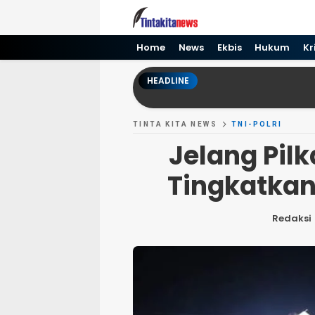
Tinta kita News
Informasi Terkini
Home
News
Ekbis
Hukum
Kr
HEADLINE
TINTA KITA NEWS
TNI-POLRI
Jelang Pilk
Tingkatkan
Redaksi