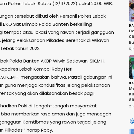
m Polres Lebak. Sabtu (12/11/2022) pukul 20.00 WIB.
ungan tersebut diikuti oleh Personil Polres Lebak
l BKO Sat Brimob Polda Banten berkeliling
B
D
 tempat atau lokasi yang rawan terjadi gangguan
06
jelang Pelaksanaan Pilkades Serentak di Wilayah
Bu
Lebak tahun 2022.
Ka
5 j
IN
At
ebak Polda Banten AKBP Wiwin Setiawan, SIK,M.H.
Sa
kapolres Lebak Kompol Roby Heri
RI
,S.I.K.,M.H. mengatakan bahwa, Patroli gabungan ini
B
an guna menjaga kondusifitas jelang pelaksanaan
Me
erentak yang akan dilaksanakan besok pagi.
Ku
89
hadiran Polri di tengah-tengah masyarakat
K
2 h
T
n bisa memberikan rasa aman dan juga mencegah
Ku
 gangguan Kamtibmas yang rawan terjadi jelang
Ku
TN
n Pilkades,” harap Roby.