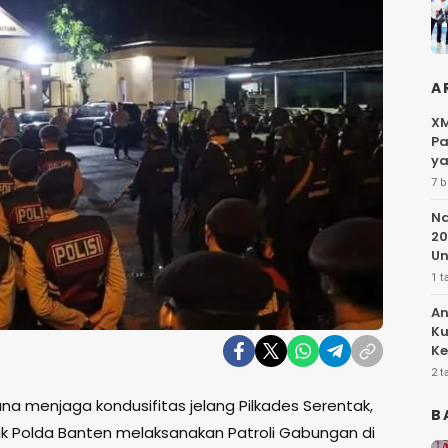
A
XM
Pa
ya
7 b
Na
20
Un
1 t
An
Ku
Ke
Pe
2 t
na menjaga kondusifitas jelang Pilkades Serentak,
B
ak Polda Banten melaksanakan Patroli Gabungan di