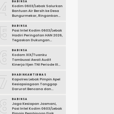
4
Desa Wanasalam
BABINSA
Kodim 0603/Lebak Salurkan
Bantuan Air Bersih ke Desa
Bungurmekar, Ringankan
Beban Warga Terdampak
5
Kemarau
BABINSA
Pasi Intel Kodim 0603/Lebak
Hadiri Peringatan HAN 2026,
Tegaskan Dukungan
Ciptakan Lingkungan
6
Ramah Anak
BABINSA
Kodam XIX/Tuanku
Tambusai Awali Audit
Kinerja Itjen TNI Periode III
TA 2026
7
BHABINKAMTIBMAS
Kapolres Lebak Pimpin Apel
Kesiapsiagaan Tanggap
Darurat Bencana dan
Karhutla Tahun 2026
8
BABINSA
Jaga Kesiapan Jasmani,
Pasi Intel Kodim 0603/Lebak
Pimpin Pembinaan Fisik