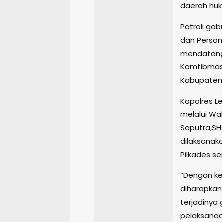
daerah huku
Patroli gab
dan Personi
mendatangi
Kamtibmas 
Kabupaten 
Kapolres L
melalui Wa
Saputra,SH.
dilaksanak
Pilkades s
“Dengan ke
diharapka
terjadinya
pelaksanaa