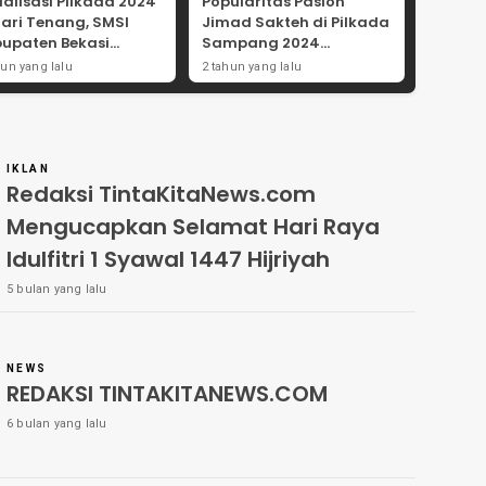
ialisasi Pilkada 2024
Popularitas Paslon
Hari Tenang, SMSI
Jimad Sakteh di Pilkada
upaten Bekasi
Sampang 2024
ong Angka
Didorong Kebijakan
hun yang lalu
2 tahun yang lalu
tisipasi Masyarakat
Populis dan Dukungan
Ulama
IKLAN
Redaksi TintaKitaNews.com
Mengucapkan Selamat Hari Raya
Idulfitri 1 Syawal 1447 Hijriyah
5 bulan yang lalu
NEWS
REDAKSI TINTAKITANEWS.COM
6 bulan yang lalu