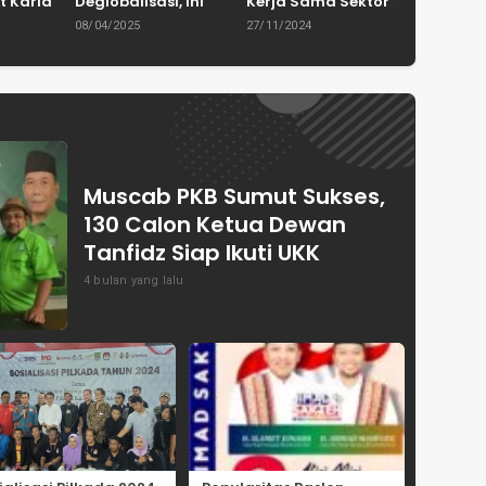
t Karian
Deglobalisasi, Ini
Kerja Sama Sektor
in
Ulasan Tajam dari
Pertanian untuk
08/04/2025
27/11/2024
en
Dewan Pakar
Capai Swasembada
ASPRINDO
Pangan Indonesia
Muscab PKB Sumut Sukses,
130 Calon Ketua Dewan
Tanfidz Siap Ikuti UKK
4 bulan yang lalu