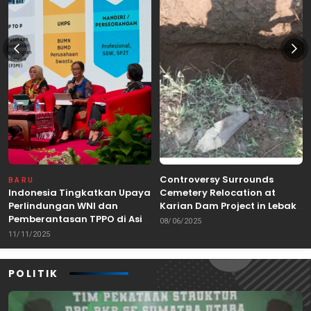
Controversy Surrounds
BARU
Indonesia Tingkatkan Upaya
Cemetery Relocation at
Perlindungan WNI dan
Karian Dam Project in Lebak,
Pemberantasan TPPO di Asia
Banten
08/06/2025
Tenggara
11/11/2025
POLITIK