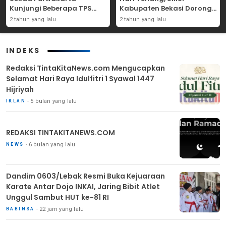
Kunjungi Beberapa TPS
Kabupaten Bekasi Dorong
Yang Ada Di Purwakarta
Angka Partisipasi
2 tahun yang lalu
2 tahun yang lalu
Masyarakat
INDEKS
Redaksi TintaKitaNews.com Mengucapkan
Selamat Hari Raya Idulfitri 1 Syawal 1447
Hijriyah
5 bulan yang lalu
IKLAN
REDAKSI TINTAKITANEWS.COM
6 bulan yang lalu
NEWS
Dandim 0603/Lebak Resmi Buka Kejuaraan
Karate Antar Dojo INKAI, Jaring Bibit Atlet
Unggul Sambut HUT ke-81 RI
22 jam yang lalu
BABINSA