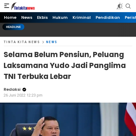
Tinta kita News
Informasi Terkini
Home
News
Ekbis
Hukum
Kriminal
Pendidikan
Peris
HEADLINE
TINTA KITA NEWS
NEWS
Selama Belum Pensiun, Peluang
Laksamana Yudo Jadi Panglima
TNI Terbuka Lebar
Redaksi
26 Juni 2022 12:23 pm