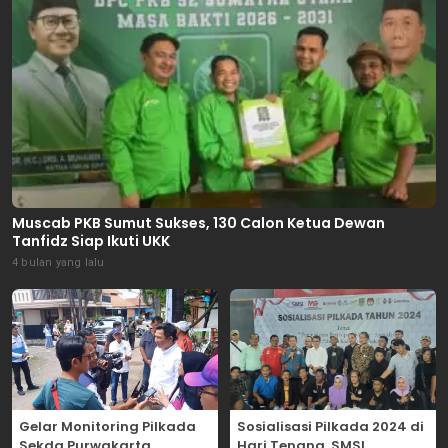
Muscab PKB Sumut Sukses, 130 Calon Ketua Dewan
Tanfidz Siap Ikuti UKK
4 bulan yang lalu
Gelar Monitoring Pilkada
Sosialisasi Pilkada 2024 di
Sekda Purwakarta
Hari Tenang, SMSI