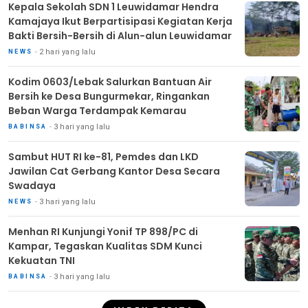
Kepala Sekolah SDN 1 Leuwidamar Hendra
Kamajaya Ikut Berpartisipasi Kegiatan Kerja
Bakti Bersih-Bersih di Alun-alun Leuwidamar
2 hari yang lalu
NEWS
Kodim 0603/Lebak Salurkan Bantuan Air
Bersih ke Desa Bungurmekar, Ringankan
Beban Warga Terdampak Kemarau
3 hari yang lalu
BABINSA
Sambut HUT RI ke-81, Pemdes dan LKD
Jawilan Cat Gerbang Kantor Desa Secara
Swadaya
3 hari yang lalu
NEWS
Menhan RI Kunjungi Yonif TP 898/PC di
Kampar, Tegaskan Kualitas SDM Kunci
Kekuatan TNI
3 hari yang lalu
BABINSA