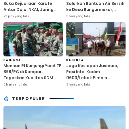
Buka Kejuaraan Karate
Salurkan Bantuan Air Bersih
Antar Dojo INKAI, Jaring
ke Desa Bungurmekar,
Bibit Atlet Unggul Sambut
Ringankan Beban Warga
22 jam yang lalu
3 hari yang lalu
HUT ke-81 RI
Terdampak Kemarau
BABINSA
BABINSA
Menhan RI Kunjungi Yonif TP
Jaga Kesiapan Jasmani,
898/PC di Kampar,
Pasi Intel Kodim
Tegaskan Kualitas SDM
0603/Lebak Pimpin
Kunci Kekuatan TNI
Pembinaan Fisik Rutin
3 hari yang lalu
3 hari yang lalu
TERPOPULER