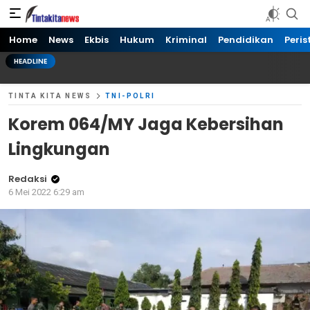
Tinta kita News
Informasi Terkini
Home
News
Ekbis
Hukum
Kriminal
Pendidikan
Peris
HEADLINE
TINTA KITA NEWS
TNI-POLRI
Korem 064/MY Jaga Kebersihan
Lingkungan
Redaksi
6 Mei 2022 6:29 am