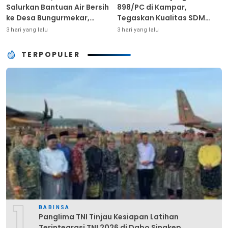
Salurkan Bantuan Air Bersih
898/PC di Kampar,
ke Desa Bungurmekar,
Tegaskan Kualitas SDM
Ringankan Beban Warga
Kunci Kekuatan TNI
3 hari yang lalu
3 hari yang lalu
Terdampak Kemarau
TERPOPULER
1
BABINSA
Panglima TNI Tinjau Kesiapan Latihan
Terintegrasi TNI 2026 di Dabo Singkep