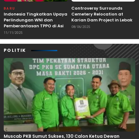
Controversy Surrounds
BARU
Indonesia Tingkatkan Upaya
Cemetery Relocation at
Perlindungan WNI dan
Karian Dam Project in Lebak,
Pemberantasan TPPO di Asia
Banten
08/06/2025
Tenggara
11/11/2025
POLITIK
Muscab PKB Sumut Sukses, 130 Calon Ketua Dewan