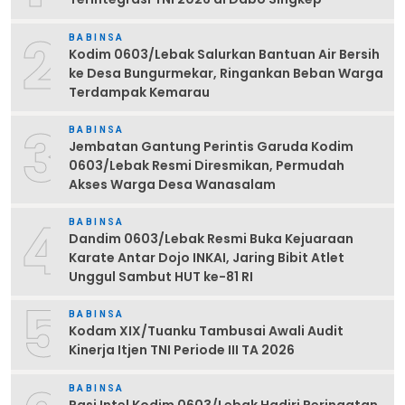
2
BABINSA
Kodim 0603/Lebak Salurkan Bantuan Air Bersih
ke Desa Bungurmekar, Ringankan Beban Warga
Terdampak Kemarau
3
BABINSA
Jembatan Gantung Perintis Garuda Kodim
0603/Lebak Resmi Diresmikan, Permudah
Akses Warga Desa Wanasalam
4
BABINSA
Dandim 0603/Lebak Resmi Buka Kejuaraan
Karate Antar Dojo INKAI, Jaring Bibit Atlet
Unggul Sambut HUT ke-81 RI
5
BABINSA
Kodam XIX/Tuanku Tambusai Awali Audit
Kinerja Itjen TNI Periode III TA 2026
BABINSA
Pasi Intel Kodim 0603/Lebak Hadiri Peringatan