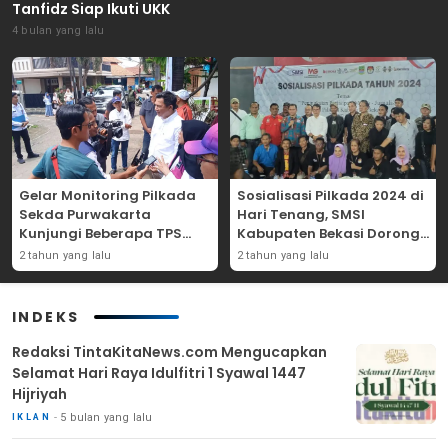
Tanfidz Siap Ikuti UKK
4 bulan yang lalu
Gelar Monitoring Pilkada
Sosialisasi Pilkada 2024 di
Sekda Purwakarta
Hari Tenang, SMSI
Kunjungi Beberapa TPS
Kabupaten Bekasi Dorong
Yang Ada Di Purwakarta
Angka Partisipasi
2 tahun yang lalu
2 tahun yang lalu
Masyarakat
INDEKS
Redaksi TintaKitaNews.com Mengucapkan
Selamat Hari Raya Idulfitri 1 Syawal 1447
Hijriyah
5 bulan yang lalu
IKLAN