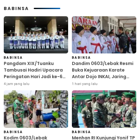
BABINSA
BABINSA
BABINSA
Pangdam XIX/Tuanku
Dandim 0603/Lebak Resmi
Tambusai Hadiri Upacara
Buka Kejuaraan Karate
Peringatan Hari Jadi ke-69
Antar Dojo INKAI, Jaring
Provinsi Riau
Bibit Atlet Unggul Sambut
4 jam yang lalu
1 hari yang lalu
HUT ke-81 RI
BABINSA
BABINSA
Kodim 0603/Lebak
Menhan RI Kunjungi Yonif TP