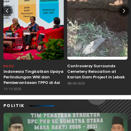
Controversy Surrounds
BARU
Indonesia Tingkatkan Upaya
Cemetery Relocation at
Perlindungan WNI dan
Karian Dam Project in Lebak,
Pemberantasan TPPO di Asia
Banten
08/06/2025
Tenggara
11/11/2025
POLITIK