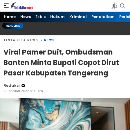
Tinta kita News
Informasi Terkini
Home
News
Ekbis
Hukum
Kriminal
Pendidikan
Peris
HEADLINE
TINTA KITA NEWS
NEWS
Viral Pamer Duit, Ombudsman
Banten Minta Bupati Copot Dirut
Pasar Kabupaten Tangerang
Redaksi
2 Februari 2022 9:31 am