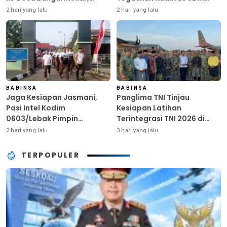
Ringankan Beban Warga
Kunci Kekuatan TNI
2 hari yang lalu
2 hari yang lalu
Terdampak Kemarau
BABINSA
BABINSA
Jaga Kesiapan Jasmani,
Panglima TNI Tinjau
Pasi Intel Kodim
Kesiapan Latihan
0603/Lebak Pimpin
Terintegrasi TNI 2026 di
Pembinaan Fisik Rutin
Dabo Singkep
2 hari yang lalu
3 hari yang lalu
TERPOPULER