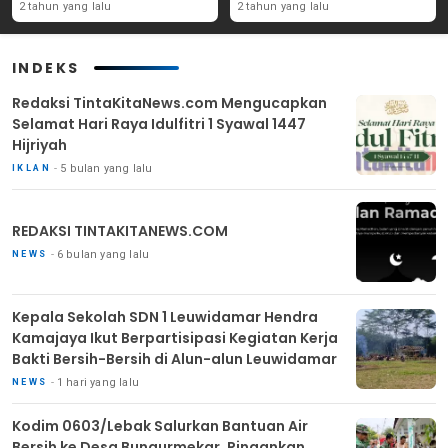
Yang Ada Di Purwakarta
Angka Partisipasi
2 tahun yang lalu
2 tahun yang lalu
Masyarakat
INDEKS
Redaksi TintaKitaNews.com Mengucapkan
Selamat Hari Raya Idulfitri 1 Syawal 1447
Hijriyah
5 bulan yang lalu
IKLAN
REDAKSI TINTAKITANEWS.COM
6 bulan yang lalu
NEWS
Kepala Sekolah SDN 1 Leuwidamar Hendra
Kamajaya Ikut Berpartisipasi Kegiatan Kerja
Bakti Bersih-Bersih di Alun-alun Leuwidamar
1 hari yang lalu
NEWS
Kodim 0603/Lebak Salurkan Bantuan Air
Bersih ke Desa Bungurmekar, Ringankan