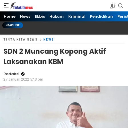
Tinta kita News
Informasi Terkini
Home
News
Ekbis
Hukum
Kriminal
Pendidikan
Peris
HEADLINE
TINTA KITA NEWS
NEWS
SDN 2 Muncang Kopong Aktif
Laksanakan KBM
Redaksi
27 Januari 2022 5:13 pm