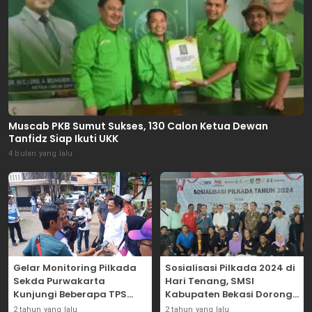
Muscab PKB Sumut Sukses, 130 Calon Ketua Dewan
Tanfidz Siap Ikuti UKK
4 bulan yang lalu
Gelar Monitoring Pilkada
Sosialisasi Pilkada 2024 di
Sekda Purwakarta
Hari Tenang, SMSI
Kunjungi Beberapa TPS
Kabupaten Bekasi Dorong
Yang Ada Di Purwakarta
Angka Partisipasi
2 tahun yang lalu
2 tahun yang lalu