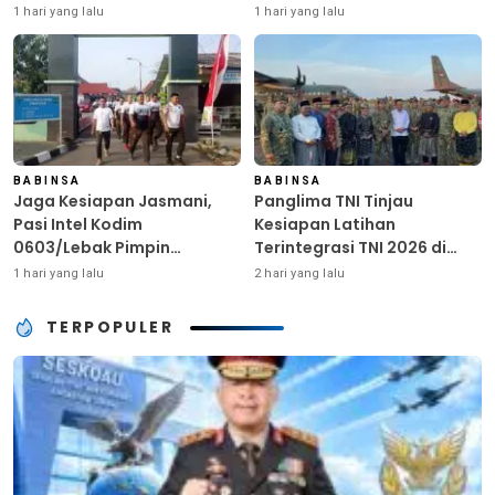
Ringankan Beban Warga
Kunci Kekuatan TNI
1 hari yang lalu
1 hari yang lalu
Terdampak Kemarau
BABINSA
BABINSA
Jaga Kesiapan Jasmani,
Panglima TNI Tinjau
Pasi Intel Kodim
Kesiapan Latihan
0603/Lebak Pimpin
Terintegrasi TNI 2026 di
Pembinaan Fisik Rutin
Dabo Singkep
1 hari yang lalu
2 hari yang lalu
TERPOPULER