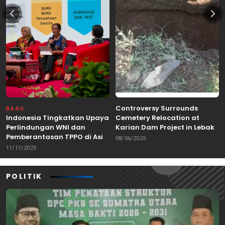
Controversy Surrounds
BARU
Indonesia Tingkatkan Upaya
Cemetery Relocation at
Perlindungan WNI dan
Karian Dam Project in Lebak,
Pemberantasan TPPO di Asia
Banten
08/06/2025
Tenggara
11/11/2025
POLITIK