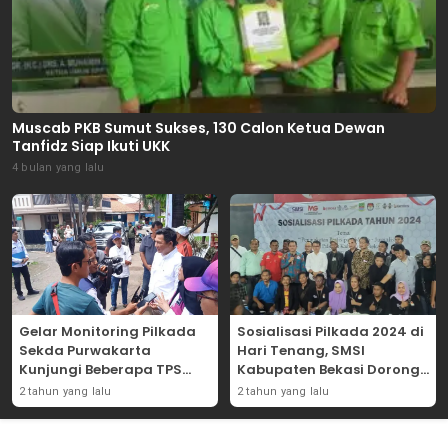
Muscab PKB Sumut Sukses, 130 Calon Ketua Dewan
Tanfidz Siap Ikuti UKK
4 bulan yang lalu
Gelar Monitoring Pilkada
Sosialisasi Pilkada 2024 di
Sekda Purwakarta
Hari Tenang, SMSI
Kunjungi Beberapa TPS
Kabupaten Bekasi Dorong
Yang Ada Di Purwakarta
Angka Partisipasi
2 tahun yang lalu
2 tahun yang lalu
Masyarakat