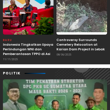
Controversy Surrounds
BARU
Indonesia Tingkatkan Upaya
Cemetery Relocation at
Perlindungan WNI dan
Karian Dam Project in Lebak,
Pemberantasan TPPO di Asia
Banten
08/06/2025
Tenggara
11/11/2025
POLITIK