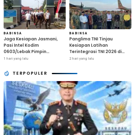
BABINSA
BABINSA
Jaga Kesiapan Jasmani,
Panglima TNI Tinjau
Pasi Intel Kodim
Kesiapan Latihan
0603/Lebak Pimpin
Terintegrasi TNI 2026 di
Pembinaan Fisik Rutin
Dabo Singkep
1 hari yang lalu
2 hari yang lalu
TERPOPULER