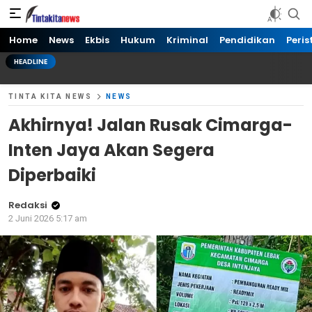
Tinta kita News
Informasi Terkini
Home
News
Ekbis
Hukum
Kriminal
Pendidikan
Peris
HEADLINE
TINTA KITA NEWS
NEWS
Akhirnya! Jalan Rusak Cimarga-
Inten Jaya Akan Segera
Diperbaiki
Redaksi
2 Juni 2026 5:17 am