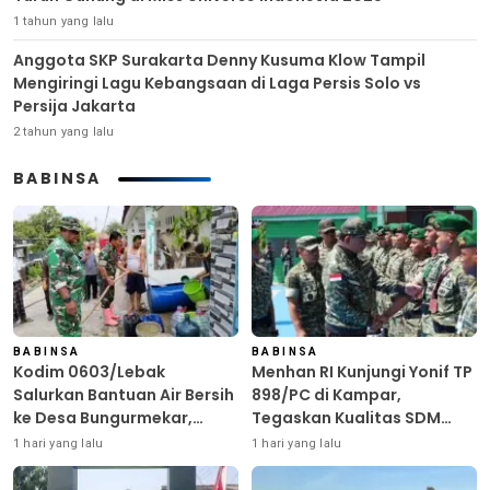
1 tahun yang lalu
Anggota SKP Surakarta Denny Kusuma Klow Tampil
Mengiringi Lagu Kebangsaan di Laga Persis Solo vs
Persija Jakarta
2 tahun yang lalu
BABINSA
BABINSA
BABINSA
Kodim 0603/Lebak
Menhan RI Kunjungi Yonif TP
Salurkan Bantuan Air Bersih
898/PC di Kampar,
ke Desa Bungurmekar,
Tegaskan Kualitas SDM
Ringankan Beban Warga
Kunci Kekuatan TNI
1 hari yang lalu
1 hari yang lalu
Terdampak Kemarau