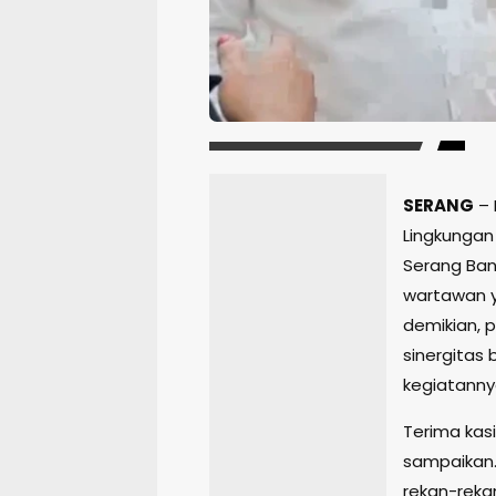
SERANG
– 
Lingkungan 
Serang Ban
wartawan y
demikian, 
sinergitas
kegiatanny
Terima kas
sampaikan.
rekan-reka