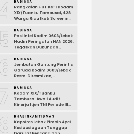
4
BABINSA
Rangkaian HUT Ke-1 Kodam
XIX/Tuanku Tambusai, 428
Warga Riau Ikuti Screening
Kesehatan Gratis
5
BABINSA
Pasi Intel Kodim 0603/Lebak
Hadiri Peringatan HAN 2026,
Tegaskan Dukungan
Ciptakan Lingkungan
6
Ramah Anak
BABINSA
Jembatan Gantung Perintis
Garuda Kodim 0603/Lebak
Resmi Diresmikan,
Permudah Akses Warga
7
Desa Wanasalam
BABINSA
Kodam XIX/Tuanku
Tambusai Awali Audit
Kinerja Itjen TNI Periode III
TA 2026
8
BHABINKAMTIBMAS
Kapolres Lebak Pimpin Apel
Kesiapsiagaan Tanggap
Darurat Bencana dan