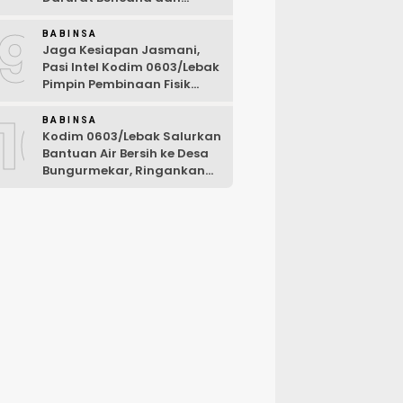
Karhutla Tahun 2026
9
BABINSA
Jaga Kesiapan Jasmani,
Pasi Intel Kodim 0603/Lebak
Pimpin Pembinaan Fisik
Rutin
10
BABINSA
Kodim 0603/Lebak Salurkan
Bantuan Air Bersih ke Desa
Bungurmekar, Ringankan
Beban Warga Terdampak
Kemarau