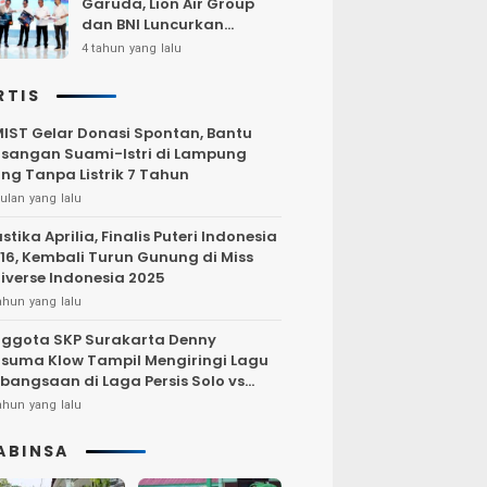
Garuda, Lion Air Group
dan BNI Luncurkan
Program Terbang Hemat
4 tahun yang lalu
Bersama BNI 2022
RTIS
IST Gelar Donasi Spontan, Bantu
sangan Suami-Istri di Lampung
ng Tanpa Listrik 7 Tahun
ulan yang lalu
stika Aprilia, Finalis Puteri Indonesia
16, Kembali Turun Gunung di Miss
iverse Indonesia 2025
ahun yang lalu
ggota SKP Surakarta Denny
suma Klow Tampil Mengiringi Lagu
bangsaan di Laga Persis Solo vs
rsija Jakarta
ahun yang lalu
ABINSA