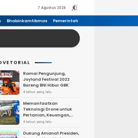
7 Agustus 2026
n
Bhabinkamtibmas
Pemerintah
DVETORIAL
Ramai Pengunjung,
Joyland Festival 2022
Bareng BNI Hibur GBK
4 tahun yang lalu
Memanfaatkan
Teknologi Drone untuk
Pertanian, Keuangan,
Pertambangan, Real
4 tahun yang lalu
Estate, dan
Telekomunikasi.
Dukung Amanat Presiden,