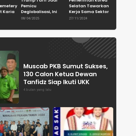
Trump Tarif Jadi
Pemerintah Korea
Cemetery
Pemicu
Selatan Tawarkan
t Karian
Deglobalisasi, Ini
Kerja Sama Sektor
in
Ulasan Tajam dari
Pertanian untuk
08/04/2025
27/11/2024
en
Dewan Pakar
Capai Swasembada
ASPRINDO
Pangan Indonesia
Muscab PKB Sumut Sukses,
130 Calon Ketua Dewan
Tanfidz Siap Ikuti UKK
4 bulan yang lalu