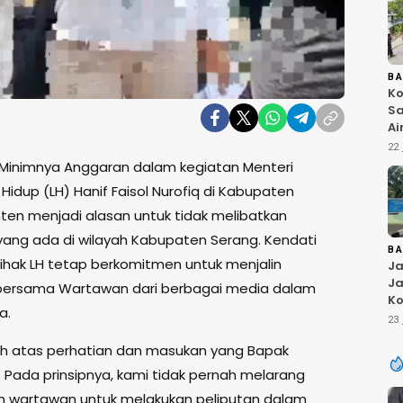
B
Ko
Sa
Ai
Bu
22 
Ri
Minimnya Anggaran dalam kegiatan Menteri
W
Hidup (LH) Hanif Faisol Nurofiq di Kabupaten
T
K
ten menjadi alasan untuk tidak melibatkan
ang ada di wilayah Kabupaten Serang. Kendati
B
pihak LH tetap berkomitmen untuk menjalin
Ja
Ja
 bersama Wartawan dari berbagai media dalam
Ko
a.
Pi
23 
Fi
ih atas perhatian dan masukan yang Bapak
 Pada prinsipnya, kami tidak pernah melarang
n wartawan untuk melakukan peliputan dalam