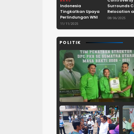
Controversy
BARU
Indonesia
Surrounds 
Tingkatkan Upaya
Relocation a
Perlindungan WNI
Dam Project 
08/06/2025
dan Pemberantasan
Lebak, Bant
11/11/2025
TPPO di Asia
Tenggara
POLITIK