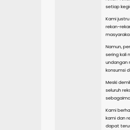
setiap kegi
Kami justr
rekan-reka
masyaraka
Namun, per
sering kal
undangan m
konsumsi d
Meski demi
seluruh rek
sebagaiman
Kami berha
kami dan r
dapat terus