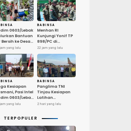
ABINSA
BABINSA
dim 0603/Lebak
Menhan RI
lurkan Bantuan
Kunjungi Yonif TP
r Bersih ke Desa
898/PC di
ngurmekar,
Kampar,
jam yang lalu
22 jam yang lalu
ngankan Beban
Tegaskan
arga
Kualitas SDM
erdampak
Kunci Kekuatan
emarau
TNI
ABINSA
BABINSA
ga Kesiapan
Panglima TNI
smani, Pasi Intel
Tinjau Kesiapan
dim 0603/Lebak
Latihan
mpin Pembinaan
Terintegrasi TNI
jam yang lalu
2 hari yang lalu
sik Rutin
2026 di Dabo
Singkep
TERPOPULER