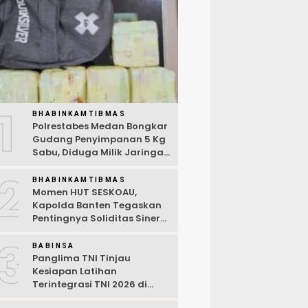
1
BHABINKAMTIBMAS
Polrestabes Medan Bongkar
Gudang Penyimpanan 5 Kg
Sabu, Diduga Milik Jaringan
Lintas Negara Tiga Negara
2
BHABINKAMTIBMAS
Momen HUT SESKOAU,
Kapolda Banten Tegaskan
Pentingnya Soliditas Sinergi
Polri-TNI
3
BABINSA
Panglima TNI Tinjau
Kesiapan Latihan
Terintegrasi TNI 2026 di
Dabo Singkep