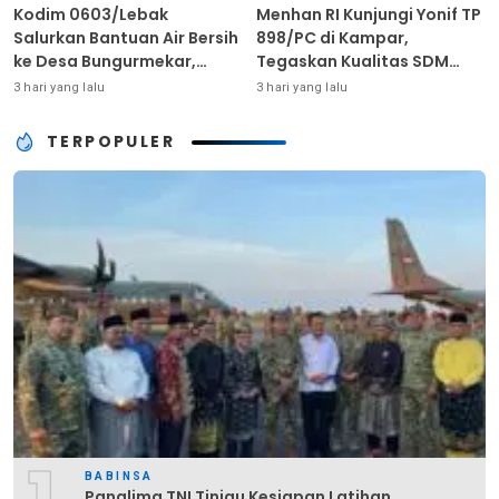
Kodim 0603/Lebak
Menhan RI Kunjungi Yonif TP
Salurkan Bantuan Air Bersih
898/PC di Kampar,
ke Desa Bungurmekar,
Tegaskan Kualitas SDM
Ringankan Beban Warga
Kunci Kekuatan TNI
3 hari yang lalu
3 hari yang lalu
Terdampak Kemarau
TERPOPULER
BABINSA
Panglima TNI Tinjau Kesiapan Latihan