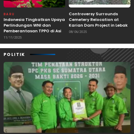
Controversy Surrounds
BARU
Indonesia Tingkatkan Upaya
Cemetery Relocation at
Perlindungan WNI dan
Karian Dam Project in Lebak,
Pemberantasan TPPO di Asia
Banten
08/06/2025
Tenggara
11/11/2025
POLITIK