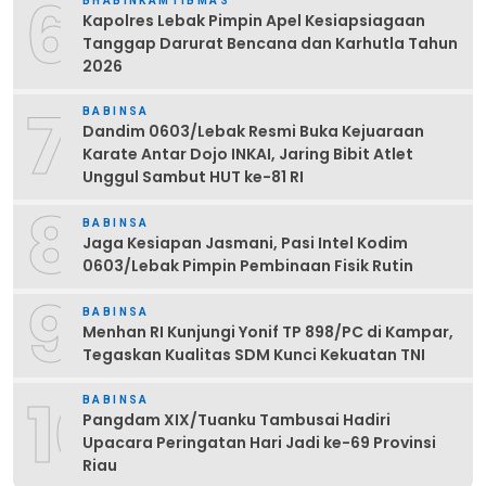
6
BHABINKAMTIBMAS
Kapolres Lebak Pimpin Apel Kesiapsiagaan
Tanggap Darurat Bencana dan Karhutla Tahun
2026
7
BABINSA
Dandim 0603/Lebak Resmi Buka Kejuaraan
Karate Antar Dojo INKAI, Jaring Bibit Atlet
Unggul Sambut HUT ke-81 RI
8
BABINSA
Jaga Kesiapan Jasmani, Pasi Intel Kodim
0603/Lebak Pimpin Pembinaan Fisik Rutin
9
BABINSA
Menhan RI Kunjungi Yonif TP 898/PC di Kampar,
Tegaskan Kualitas SDM Kunci Kekuatan TNI
10
BABINSA
Pangdam XIX/Tuanku Tambusai Hadiri
Upacara Peringatan Hari Jadi ke-69 Provinsi
Riau