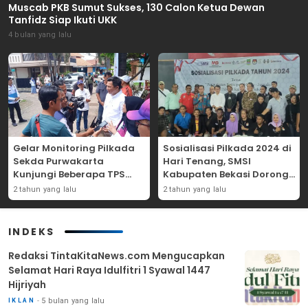
Muscab PKB Sumut Sukses, 130 Calon Ketua Dewan
Tanfidz Siap Ikuti UKK
4 bulan yang lalu
Gelar Monitoring Pilkada
Sosialisasi Pilkada 2024 di
Sekda Purwakarta
Hari Tenang, SMSI
Kunjungi Beberapa TPS
Kabupaten Bekasi Dorong
Yang Ada Di Purwakarta
Angka Partisipasi
2 tahun yang lalu
2 tahun yang lalu
Masyarakat
INDEKS
Redaksi TintaKitaNews.com Mengucapkan
Selamat Hari Raya Idulfitri 1 Syawal 1447
Hijriyah
5 bulan yang lalu
IKLAN