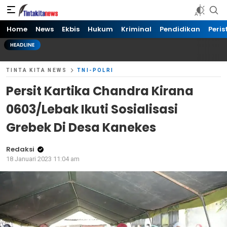
Tinta kita News
Informasi Terkini
Home
News
Ekbis
Hukum
Kriminal
Pendidikan
Peris
HEADLINE
TINTA KITA NEWS
TNI-POLRI
Persit Kartika Chandra Kirana
0603/Lebak Ikuti Sosialisasi
Grebek Di Desa Kanekes
Redaksi
18 Januari 2023 11:04 am