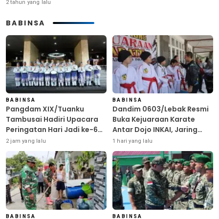
2 tahun yang lalu
BABINSA
BABINSA
BABINSA
Pangdam XIX/Tuanku
Dandim 0603/Lebak Resmi
Tambusai Hadiri Upacara
Buka Kejuaraan Karate
Peringatan Hari Jadi ke-69
Antar Dojo INKAI, Jaring
Provinsi Riau
Bibit Atlet Unggul Sambut
2 jam yang lalu
1 hari yang lalu
HUT ke-81 RI
BABINSA
BABINSA