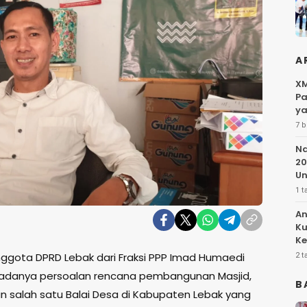
A
XM
Pa
ya
7 b
Na
20
Un
1 t
An
Ku
Ke
Pe
ggota DPRD Lebak dari Fraksi PPP Imad Humaedi
2 t
adanya persoalan rencana pembangunan Masjid,
B
n salah satu Balai Desa di Kabupaten Lebak yang