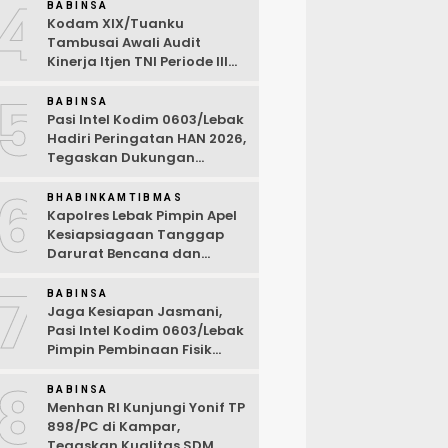
4
Desa Wanasalam
BABINSA
Kodam XIX/Tuanku
Tambusai Awali Audit
Kinerja Itjen TNI Periode III
TA 2026
5
BABINSA
Pasi Intel Kodim 0603/Lebak
Hadiri Peringatan HAN 2026,
Tegaskan Dukungan
Ciptakan Lingkungan
6
Ramah Anak
BHABINKAMTIBMAS
Kapolres Lebak Pimpin Apel
Kesiapsiagaan Tanggap
Darurat Bencana dan
Karhutla Tahun 2026
7
BABINSA
Jaga Kesiapan Jasmani,
Pasi Intel Kodim 0603/Lebak
Pimpin Pembinaan Fisik
Rutin
8
BABINSA
Menhan RI Kunjungi Yonif TP
898/PC di Kampar,
Tegaskan Kualitas SDM