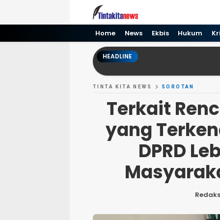
Tinta kita News
Informasi Terkini
Home
News
Ekbis
Hukum
Kr
HEADLINE
TINTA KITA NEWS
SOROTAN
Terkait Ren
yang Terkena
DPRD Leb
Masyaraka
Redaks