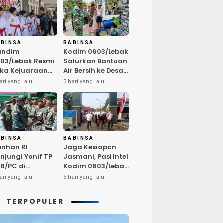
ABINSA
BABINSA
andim
Kodim 0603/Lebak
03/Lebak Resmi
Salurkan Bantuan
ka Kejuaraan
Air Bersih ke Desa
rate Antar Dojo
Bungurmekar,
ari yang lalu
3 hari yang lalu
KAI, Jaring Bibit
Ringankan Beban
let Unggul
Warga
mbut HUT ke-81
Terdampak
Kemarau
ABINSA
BABINSA
nhan RI
Jaga Kesiapan
njungi Yonif TP
Jasmani, Pasi Intel
8/PC di
Kodim 0603/Lebak
ampar,
Pimpin Pembinaan
ari yang lalu
3 hari yang lalu
egaskan
Fisik Rutin
alitas SDM
TERPOPULER
nci Kekuatan
I