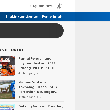
9 Agustus 2026
n
Bhabinkamtibmas
Pemerintah
DVETORIAL
Ramai Pengunjung,
Joyland Festival 2022
Bareng BNI Hibur GBK
4 tahun yang lalu
Memanfaatkan
Teknologi Drone untuk
Pertanian, Keuangan,
Pertambangan, Real
4 tahun yang lalu
Estate, dan
Telekomunikasi.
Dukung Amanat Presiden,