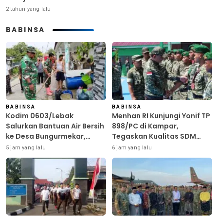
2 tahun yang lalu
BABINSA
BABINSA
BABINSA
Kodim 0603/Lebak
Menhan RI Kunjungi Yonif TP
Salurkan Bantuan Air Bersih
898/PC di Kampar,
ke Desa Bungurmekar,
Tegaskan Kualitas SDM
Ringankan Beban Warga
Kunci Kekuatan TNI
5 jam yang lalu
6 jam yang lalu
Terdampak Kemarau