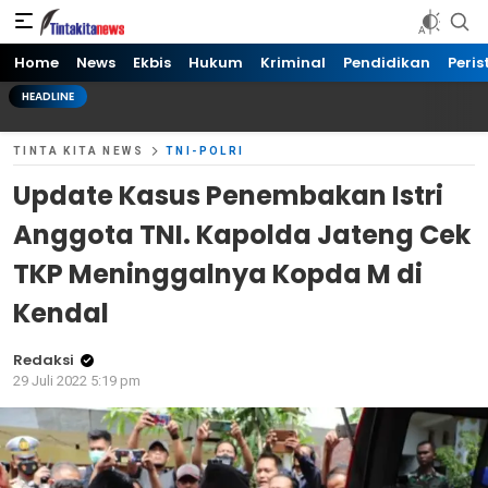
Tinta kita News
Informasi Terkini
Home
News
Ekbis
Hukum
Kriminal
Pendidikan
Peris
HEADLINE
TINTA KITA NEWS
TNI-POLRI
Update Kasus Penembakan Istri
Anggota TNI. Kapolda Jateng Cek
TKP Meninggalnya Kopda M di
Kendal
Redaksi
29 Juli 2022 5:19 pm