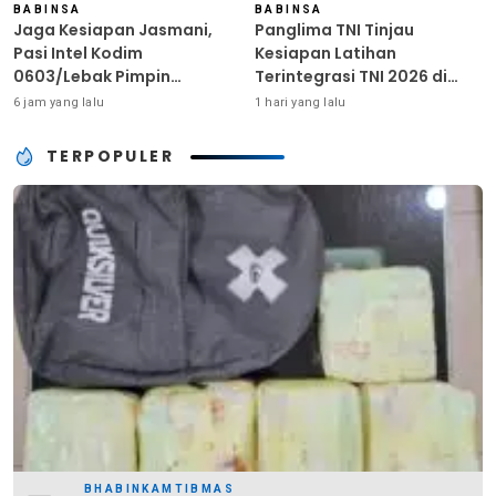
BABINSA
BABINSA
Jaga Kesiapan Jasmani,
Panglima TNI Tinjau
Pasi Intel Kodim
Kesiapan Latihan
0603/Lebak Pimpin
Terintegrasi TNI 2026 di
Pembinaan Fisik Rutin
Dabo Singkep
6 jam yang lalu
1 hari yang lalu
TERPOPULER
BHABINKAMTIBMAS