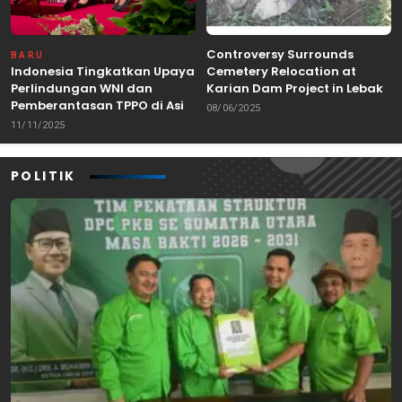
Controversy Surrounds
BARU
Indonesia Tingkatkan Upaya
Cemetery Relocation at
Perlindungan WNI dan
Karian Dam Project in Lebak,
Pemberantasan TPPO di Asia
Banten
08/06/2025
Tenggara
11/11/2025
POLITIK