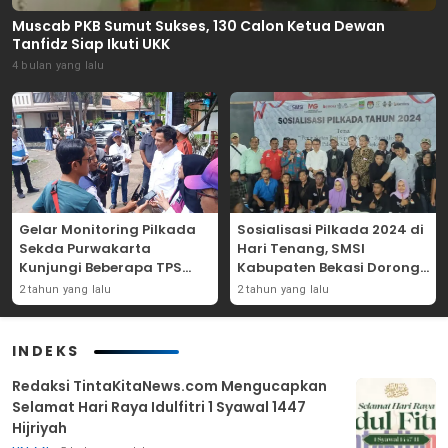
Muscab PKB Sumut Sukses, 130 Calon Ketua Dewan
Tanfidz Siap Ikuti UKK
4 bulan yang lalu
Gelar Monitoring Pilkada
Sosialisasi Pilkada 2024 di
Sekda Purwakarta
Hari Tenang, SMSI
Kunjungi Beberapa TPS
Kabupaten Bekasi Dorong
Yang Ada Di Purwakarta
Angka Partisipasi
2 tahun yang lalu
2 tahun yang lalu
Masyarakat
INDEKS
Redaksi TintaKitaNews.com Mengucapkan
Selamat Hari Raya Idulfitri 1 Syawal 1447
Hijriyah